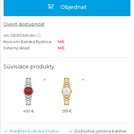
Objednať
Overiť dostupnosť
NA OBJEDNÁVKU
Koscom Banská Bystrica
NIE
Externý sklad
NIE
Súvisiace produkty
495 €
519 €
Predĺžená záruka 5 rokov
Doživotná výmena batérie