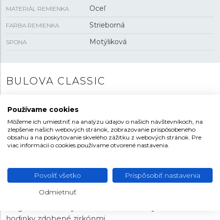
Oceľ
MATERIÁL REMIENKA
Strieborná
FARBA REMIENKA
Motýliková
SPONA
BULOVA CLASSIC
Mohlo by sa zdať, že pod označením Classic ponúkne
Používame cookies
Bulova práve reedície klasických modelov značky. Ale
nie je tomu tak, označenie modelovej rady skôr
Môžeme ich umiestniť na analýzu údajov o našich návštevníkoch, na
zlepšenie našich webových stránok, zobrazovanie prispôsobeného
odkazuje na klasický dizajn hodiniek v kolekcii. Väčšina z
obsahu a na poskytovanie skvelého zážitku z webových stránok. Pre
nich má oceľový náramok. Niekedy, ako napríklad v
viac informácií o cookies používame otvorené nastavenia.
prípade typu Super Seville alebo Racer Chronograph,
ide o znovuzrodenie hodiniek z bohatej minulosti
značky. Kolekcia Classic obsahuje ako hodinky s
Povoliť všetko
Prispôsobiť nastavenia
quartzovými, tak automatickými strojčekmi a variácie
Odmietnuť
dizajnov prinášajú okrem športovejších chronografov aj
elegantné modely v minimalistickom štýle alebo
hodinky zdobené zirkónmi.