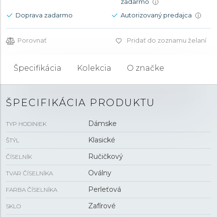
zadarmo
i
Doprava zadarmo
Autorizovaný predajca
i
Porovnať
Pridať do zoznamu želaní
Špecifikácia
Kolekcia
O značke
ŠPECIFIKÁCIA PRODUKTU
Dámske
TYP HODINIEK
Klasické
ŠTÝL
Ručičkový
ČÍSELNÍK
Oválny
TVAR ČÍSELNÍKA
Perleťová
FARBA ČÍSELNÍKA
Zafírové
SKLO