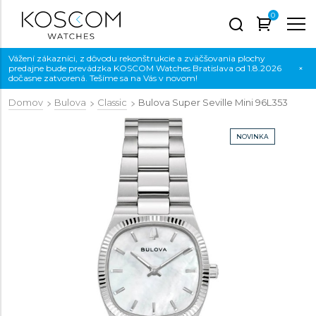
0
Vážení zákazníci, z dôvodu rekonštrukcie a zväčšovania plochy
predajne bude prevádzka KOSCOM Watches Bratislava od 1.8.2026
×
dočasne zatvorená. Tešíme sa na Vás v novom!
Domov
Bulova
Classic
Bulova Super Seville Mini
96L353
NOVINKA