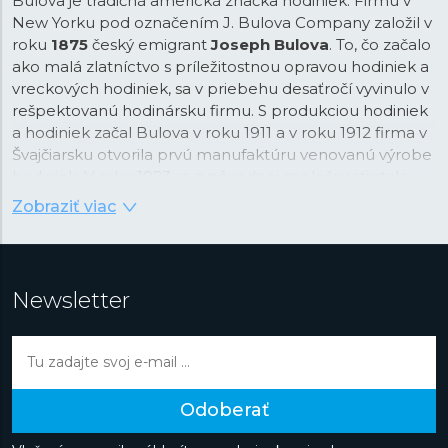
Bulova je tradičná americká značka hodiniek. Firmu v
New Yorku pod označením J. Bulova Company založil v
roku
1875
český emigrant
Joseph Bulova
. To, čo začalo
ako malá zlatníctvo s príležitostnou opravou hodiniek a
vreckových hodiniek, sa v priebehu desaťročí vyvinulo v
rešpektovanú hodinársku firmu. S produkciou hodiniek
a hodiniek začal Bulova v roku 1911 a v roku 1912 firma v
Švajčiarsku otvorila prvú manufaktúru venovanú výrobe
hodiniek. V roku 1923 sa z pôvodnej spoločnosti stala
Bulova Watch Company. Firma si od počiatku zakládala
Zobraziť viac
nielen na prepracovanom dizajne hodiniek, ale aj na
inováciách, a to nielen v samotnej technike hodiniek.
Bulova preslávila aj výrazný marketing -
prvou
vysielanou televíznou reklamou na svete
bola práve
Newsletter
reklama na hodinky Bulova.
Značka sa preslávila celou radou modelov, medzi
ktorými vyčnievajú najmä ladičkové hodinky
Accutron
(z
toho je dnes celá samostatná značka), hodinky
Odoberať
Computron
s LED displejom alebo slávne „mesačné"
hodinky.
Prototyp chronografu
Bulova sa totiž zhodou