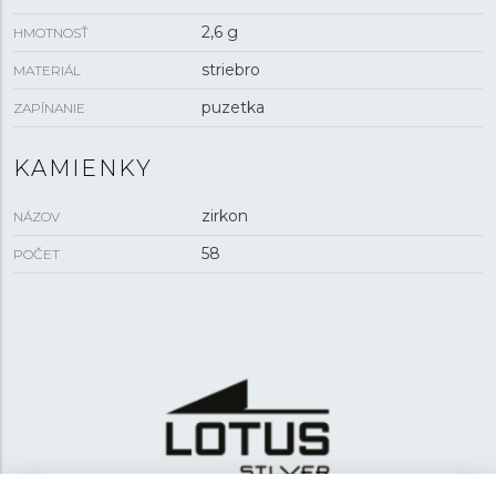
2,6 g
HMOTNOSŤ
striebro
MATERIÁL
puzetka
ZAPÍNANIE
KAMIENKY
zirkon
NÁZOV
58
POČET