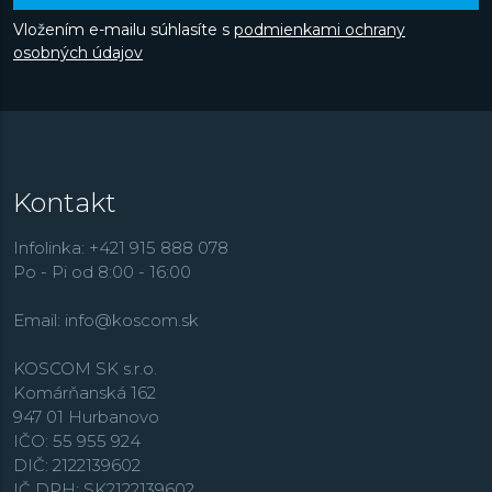
Vložením e-mailu súhlasíte s
podmienkami ochrany
osobných údajov
Kontakt
Infolinka: +421 915 888 078
Po - Pi od 8:00 - 16:00
Email:
info@koscom.sk
KOSCOM SK s.r.o.
Komárňanská 162
947 01 Hurbanovo
IČO: 55 955 924
DIČ: 2122139602
IČ DPH: SK2122139602