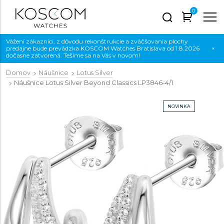
0
Vážení zákazníci, z dôvodu rekonštrukcie a zväčšovania plochy
predajne bude prevádzka KOSCOM Watches Bratislava od 1.8.2026
×
dočasne zatvorená. Tešíme sa na Vás v novom!
Domov
Náušnice
Lotus Silver
Náušnice Lotus Silver Beyond Classics
LP3846-4/1
NOVINKA