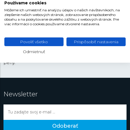
Používame cookies
Môžeme ich umiestniť na analýzu údajov o našich návštevníkoch, na
Kolekcia šperkov Lotus Silver je synonymom pre
zlepšenie našich webových stránok, zobrazovanie prispôsobeného
eleganciu a kvalitu. Každý kus je vyrobený zo
striebra s
obsahu a na poskytovanie skvelého zážitku z webových stránok. Pre
rýdzosťou 925/1000
, čo zaručuje nielen vysokú kvalitu,
viac informácií o cookies používame otvorené nastavenia.
ale aj antialergické vlastnosti. Dizajn šperkov je moderný
a nadčasový, hodí sa pre akúkoľvek udalosť. Kolekcia
Povoliť všetko
Prispôsobiť nastavenia
ponúka obľúbené motívy ako je strom života, srdce,
štvorlístok, symbol nekonečna, lístočky, hviezdy či krížiky.
Odmietnuť
Šperky zdobia zirkóny rôznych farieb alebo napríklad
perly.
Newsletter
Odoberať