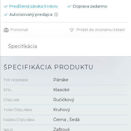
Predĺžená záruka 5 rokov
Doprava zadarmo
Autorizovaný predajca
i
Porovnať
Pridať do zoznamu želaní
Špecifikácia
ŠPECIFIKÁCIA PRODUKTU
Pánske
TYP HODINIEK
Klasické
ŠTÝL
Ručičkový
ČÍSELNÍK
Kruhový
TVAR ČÍSELNÍKA
Čierna , Šedá
FARBA ČÍSELNÍKA
Zafírové
SKLO