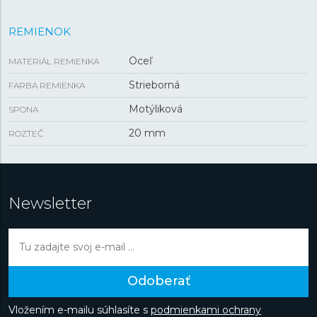
REMIENOK
Oceľ
MATERIÁL REMIENKA
Strieborná
FARBA REMIENKA
Motýliková
SPONA
20 mm
ROZTEČ
Newsletter
Odoberať
Vložením e-mailu súhlasíte s
podmienkami ochrany