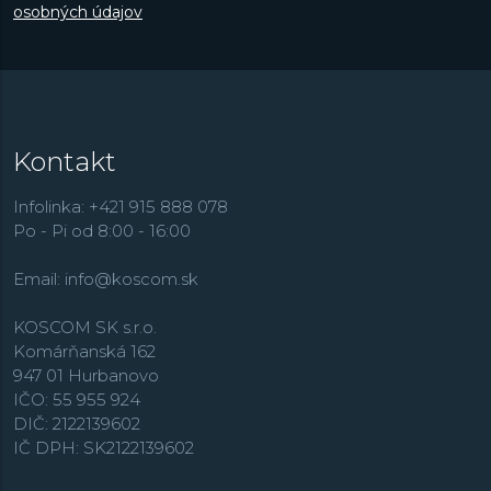
osobných údajov
Kontakt
Infolinka: +421 915 888 078
Po - Pi od 8:00 - 16:00
Email:
info@koscom.sk
KOSCOM SK s.r.o.
Komárňanská 162
947 01 Hurbanovo
IČO: 55 955 924
DIČ: 2122139602
IČ DPH: SK2122139602