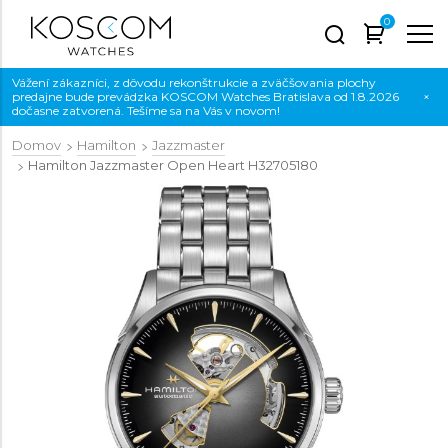
0
Vážení zákazníci, z dôvodu rekonštrukcie a zväčšovania plochy
predajne bude prevádzka KOSCOM Watches Bratislava od 1.8.2026
×
dočasne zatvorená. Tešíme sa na Vás v novom!
Domov
Hamilton
Jazzmaster
Hamilton Jazzmaster Open Heart
H32705180