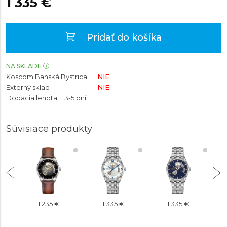
1 335 €
Pridať do košíka
NA SKLADE
Koscom Banská Bystrica
NIE
Externý sklad
NIE
Dodacia lehota:
3-5 dní
Súvisiace produkty
1 235 €
1 335 €
1 335 €