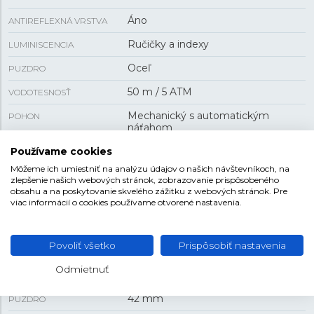
Áno
ANTIREFLEXNÁ VRSTVA
Ručičky a indexy
LUMINISCENCIA
Oceľ
PUZDRO
50 m / 5 ATM
VODOTESNOSŤ
Mechanický s automatickým
POHON
náťahom
H-10
Používame cookies
KALIBER STROJA
Môžeme ich umiestniť na analýzu údajov o našich návštevníkoch, na
80 h
REZERVA CHODU
zlepšenie našich webových stránok, zobrazovanie prispôsobeného
obsahu a na poskytovanie skvelého zážitku z webových stránok. Pre
Áno
PRIEHĽADNÉ VIEČKO
viac informácií o cookies používame otvorené nastavenia.
VEĽKOSŤ
Povoliť všetko
Prispôsobiť nastavenia
Odmietnuť
11,4 mm
HRÚBKA
42 mm
PUZDRO