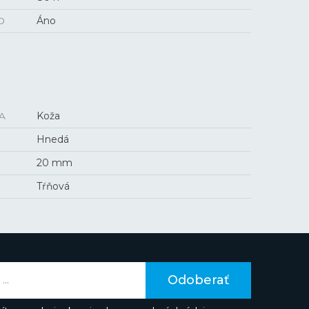
O
Áno
A
Koža
Hnedá
20 mm
Tŕňová
Odoberať