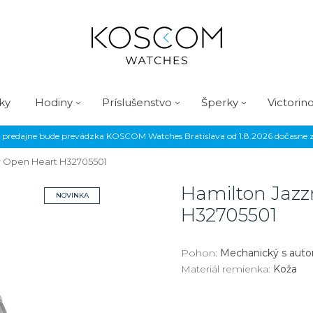
ky
Hodiny
Príslušenstvo
Šperky
Victorin
hy predajne bude prevádzka KOSCOM Watches Bratislava od 1.8.2026 dočasne z
m Bratislava
hon
ohon
Zobraziť všetky doplnky
Zobraziť všetky detské
Zobraziť všetky hodiny
Typ
Hodinky
Služby
Koscom Banská Bystrica
Nákup
Ostatný sortiment
Funkcie
Funkcie
Materiál
Remienky
Prevedenie
Štýl
Naťahovače
Značka
Značka
Farba
Značky
Koscom 
Značky
r Open Heart
H32705501
tomatický náťah
tomatický naťah
Náušnice
Servis
Obchodné podmienky
Malé vreckové nože
Stopky
Stopky
Biele zlato
Festina
Analógové
Budíky
Paul Design
Seiko
BOCCIA šp
Modrá
Casio
Festina
Hamilton Jazz
NOVINKA
čný náťah
čný náťah
Náramky
Reklamácie
Stredné vreckové nože
Budík
Budík
Žlté zlato
Tissot
Digitálne
Nástenné
Junghans
Šperky LO
Červená
Festina
Casio
H32705501
téria
téria
Náhrdelníky
Veľké vreckové nože
GMT
GMT
Ružové zlato
Kronaby
Vodotesné
Stolové
Mondaine
Šperky Lot
Čierna
Seiko
Seiko
lárne
lárne
Prívesky
Outdoorové nože
Krokomer
Krokomer
Oceľ
Šperky Lot
Ružová
Citizen
Citizen
Pohon:
Mechanický s aut
Materiál remienka:
Koža
ring Drive
bíjateľný akumulátor
Prstene
Swiss Card
Fáza mesiaca
Fáza mesiaca
Striebro
Zelená
Tissot
Tissot
ektrostatický
Zásnubné prstene
Kabínové batožiny
Rádiom riadené
Rádiom riadené
Titán
Oris
Oris