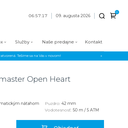
0
06
:
57
:
18
09. augusta 2026
ox
Služby
Naše predajne
Kontakt
atvorená. Tešíme sa na Vás v novom!
×
Praha
Prevedenie
Prevedenie
Osadenie
Materiál
Materiál
erky
Analógové
Analógové
Diamanty
Oceľ
Oceľ
master Open Heart
EE
Digitálne
Digitálne
Kamienky
Titán
Titán
us Style
Okrúhle
Okrúhle
Keramika
Keramika
us Silver
Hranaté
Hranaté
Karbón
Zlato
omatickým náťahom
Puzdro:
42 mm
Vodotesnosť:
50 m / 5 ATM
Zlaté
Zlaté
Zlato
Strieborné
Strieborné
Bronz