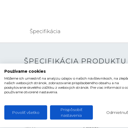
Špecifikácia
ŠPECIFIKÁCIA PRODUKTU
Používame cookies
TYP HODINIEK
Pánske
Môžeme ich umiestniť na analýzu údajov o našich návštevníkoch, na zlepš
našich webových stránok, zobrazovanie prispôsobeného obsahu a na
poskytovanie skvelého zážitku z webových stránok. Pre viac informácií o c
ŠTÝL
Elegantné
používame otvorené nastavenia.
ČÍSELNÍK
Ručičkový
TVAR ČÍSELNÍKA
Kruhový
Prispôsobiť
Povoliť všetko
Odmietnuť
nastavenia
FARBA ČÍSELNÍKA
Hnedá , Béžová
SKLO
Zafírové