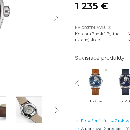
1 235 €
bíjateľný akumulátor
Batožina na odbavenie
Riadené GPS
Rado
Rado
TAG Heu
TAG Heu
Všetky zn
Všetky z
NA OBJEDNÁVKU
Koscom Banská Bystrica
N
Externý sklad
N
Súvisiace produkty
1 235 €
1 235 €
1 235 €
1 335 €
1 235
Predĺžená záruka 5 rokov
Autorizovaný predajca
i