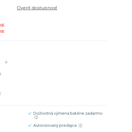
Modré
Modré
Overiť dostupnosť
er
er
Čierne
Čierne
ačky
načky
Zelené
Červené
IE
IE
Zelené
Perleťové
€
Doživotná výmena batérie zadarmo
i
Autorizovaný predajca
i