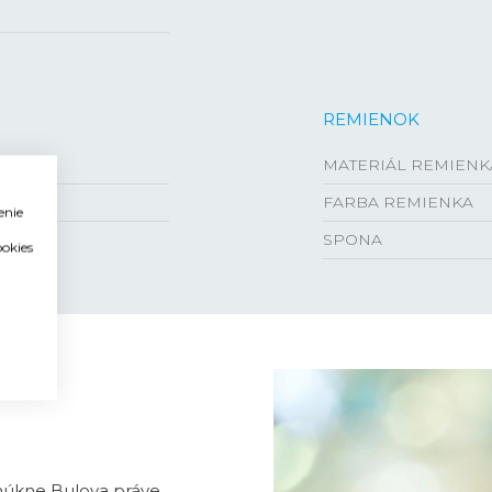
REMIENOK
MATERIÁL REMIENK
FARBA REMIENKA
enie
SPONA
ookies
onúkne Bulova práve