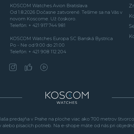
KOSCOM Watches Avion Bratislava
Z
Od 1.8.2026 Dočasne zatvorené. Tešíme sa na Vás v
K
novom Koscome. Už čoskoro.
Telefón: + 421 917 744 981
Se
K
KOSCOM Watches Europa SC Banská Bystrica
Po - Ne od 9:00 do 21:00
Telefón: + 421 908 112 204
aša predajňa v Prahe na ploche viac ako 700 metrov štvorco
v alebo písacích potrieb. Na e-shope máte od nás pri objed