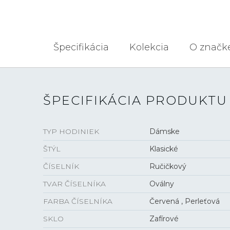
Špecifikácia
Kolekcia
O značk
ŠPECIFIKÁCIA PRODUKTU
TYP HODINIEK
Dámske
ŠTÝL
Klasické
ČÍSELNÍK
Ručičkový
TVAR ČÍSELNÍKA
Oválny
FARBA ČÍSELNÍKA
Červená , Perleťová
SKLO
Zafírové