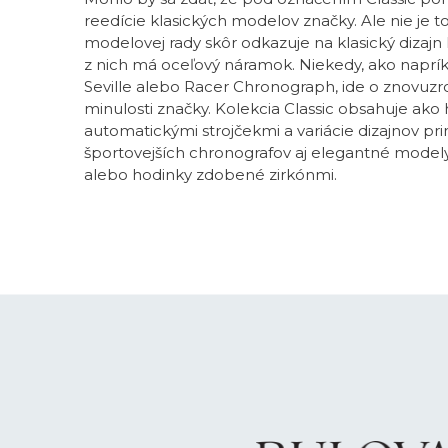
reedície klasických modelov značky. Ale nie je 
modelovej rady skôr odkazuje na klasický dizajn h
z nich má oceľový náramok. Niekedy, ako naprík
Seville alebo Racer Chronograph, ide o znovuzr
minulosti značky. Kolekcia Classic obsahuje ako 
automatickými strojčekmi a variácie dizajnov pr
športovejších chronografov aj elegantné modely
alebo hodinky zdobené zirkónmi.