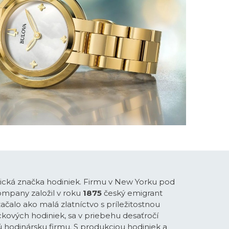
rická značka hodiniek. Firmu v New Yorku pod
mpany založil v roku
1875
český emigrant
 začalo ako malá zlatníctvo s príležitostnou
kových hodiniek, sa v priebehu desaťročí
ú hodinársku firmu. S produkciou hodiniek a