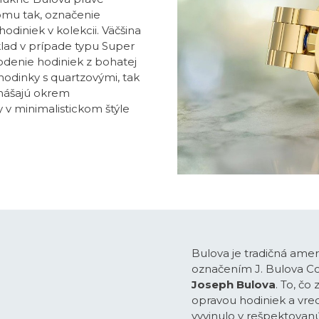
tomu tak, označenie
odiniek v kolekcii. Väčšina
lad v prípade typu Super
odenie hodiniek z bohatej
hodinky s quartzovými, tak
inášajú okrem
 v minimalistickom štýle
Bulova je tradičná ame
označením J. Bulova Co
Joseph Bulova
. To, čo
opravou hodiniek a vrec
vyvinulo v rešpektovan