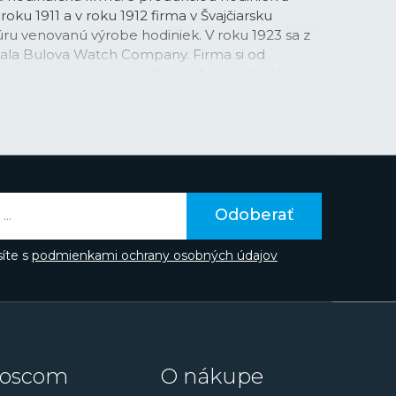
roku 1911 a v roku 1912 firma v Švajčiarsku
úru venovanú výrobe hodiniek. V roku 1923 sa z
tala Bulova Watch Company. Firma si od
en na prepracovanom dizajne hodiniek, ale aj na
v samotnej technike hodiniek. Bulova preslávila
rvou vysielanou televíznou reklamou na
ma na hodinky Bulova.
lou radou modelov, medzi ktorými vyčnievajú
ky
Accutron
(z toho je dnes celá samostatná
utron
s LED displejom alebo slávne „mesačné"
Odoberať
onografu
Bulova sa totiž zhodou okolností
a Davida Scotta až na Mesiac. Slávne sú aj
íte s
podmienkami ochrany osobných údajov
pher
, Super Seville, Jet Star, Mil-Ships, Hack a
d roku 2007 patrí japonskému výrobcovi
Citizen
,
om portfóliu často nadväzuje a prináša ich
litou značky sú dnes najmä veľmi presné
rtzové strojky
, ale v ponuke má aj
automatickým natáčaním.
oscom
O nákupe