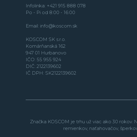
Infolinka: +421 915 888 078
Po - Pi od 8:00 - 16:00
Email:
info@koscom.sk
KOSCOM SK s.r.o.
Komárňanská 162
947 01 Hurbanovo
IČO: 55 955 924
DIČ: 2122139602
IČ DPH: SK2122139602
Značka KOSCOM je trhu už viac ako 30 rokov. N
remienkov, naťahovačov, šperko