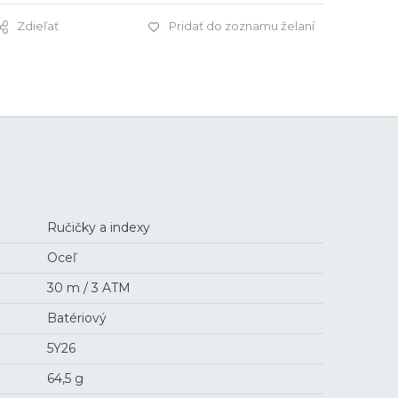
Zdieľať
Pridať do zoznamu želaní
495 €
Ručičky a indexy
Oceľ
30 m / 3 ATM
Batériový
5Y26
64,5 g