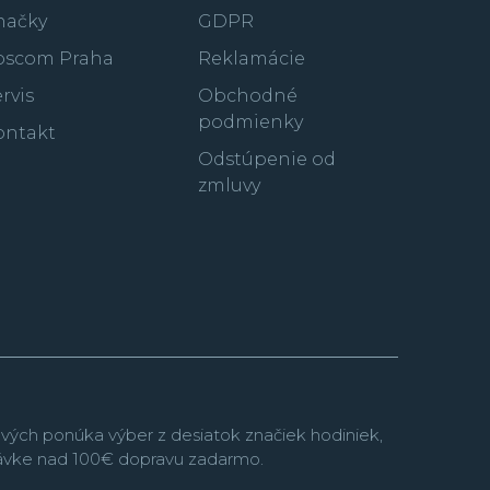
načky
GDPR
oscom Praha
Reklamácie
rvis
Obchodné
podmienky
ontakt
Odstúpenie od
zmluvy
vých ponúka výber z desiatok značiek hodiniek,
návke nad 100€ dopravu zadarmo.