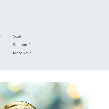
A
Oceľ
Strieborná
Motýliková