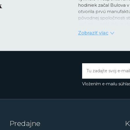
hodiniek začal Bulova v 
otvorila prvú manufakt
pôvodnej spoločnosti s
počiatku zakládala niel
inováciách, a to nielen 
Zobraziť viac
aj výrazný marketing -
p
svete
bola práve rekla
Značka sa preslávila ce
najmä ladičkové hodin
značka), hodinky
Comp
hodinky.
Prototyp chr
dostal do rúk astronaut
Vložením e-mailu súhlas
modely ako
Oceanogra
ďalšie. Bulova, ktorá o
na tieto modely vo svoj
moderné verzie. Špecia
vysokofrekvenčné kva
mechanické hodinky s 
Predajne
K