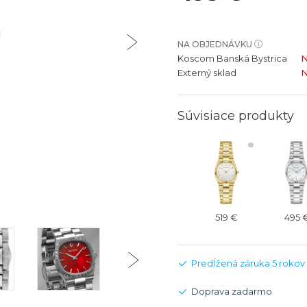
bíjateľný akumulátor
Batožina na odbavenie
Riadené GPS
Rado
Rado
TAG Heu
TAG Heu
NA OBJEDNÁVKU
Všetky zn
Všetky z
Koscom Banská Bystrica
N
Externý sklad
N
Súvisiace produkty
519 €
495 
Predĺžená záruka 5 rokov
Doprava zadarmo