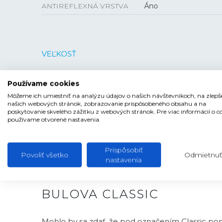
ANTIREFLEXNÁ VRSTVA
Áno
VEĽKOSŤ
HRÚBKA
7,6 mm
Používame cookies
PUZDRO
25 mm
Môžeme ich umiestniť na analýzu údajov o našich návštevníkoch, na zlepš
našich webových stránok, zobrazovanie prispôsobeného obsahu a na
poskytovanie skvelého zážitku z webových stránok. Pre viac informácií o c
používame otvorené nastavenia.
Prispôsobiť
Povoliť všetko
Odmietnuť
nastavenia
BULOVA CLASSIC
Mohlo by sa zdať, že pod označením Classic p