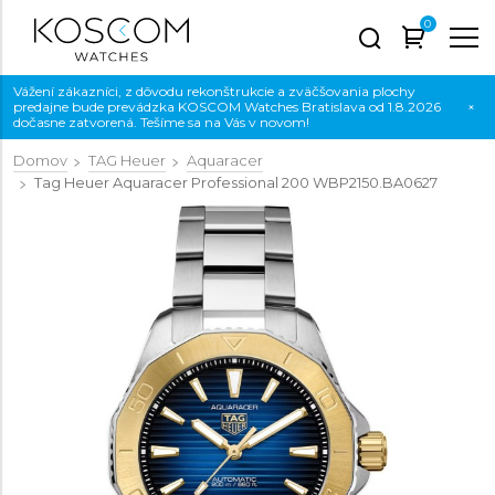
0
Vážení zákazníci, z dôvodu rekonštrukcie a zväčšovania plochy
predajne bude prevádzka KOSCOM Watches Bratislava od 1.8.2026
×
dočasne zatvorená. Tešíme sa na Vás v novom!
Domov
TAG Heuer
Aquaracer
Tag Heuer Aquaracer Professional 200
WBP2150.BA0627