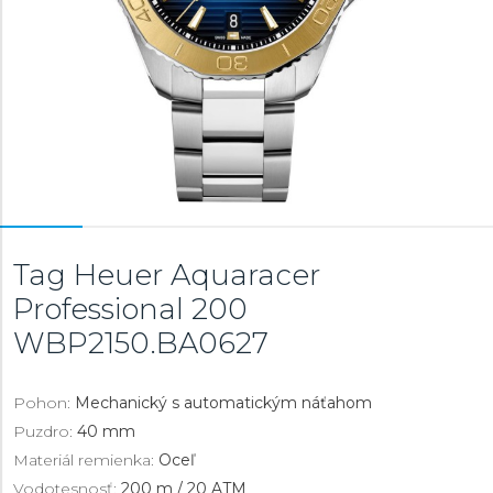
Tag Heuer Aquaracer
Professional 200
WBP2150.BA0627
Pohon:
Mechanický s automatickým náťahom
Puzdro:
40 mm
Materiál remienka:
Oceľ
Vodotesnosť:
200 m / 20 ATM