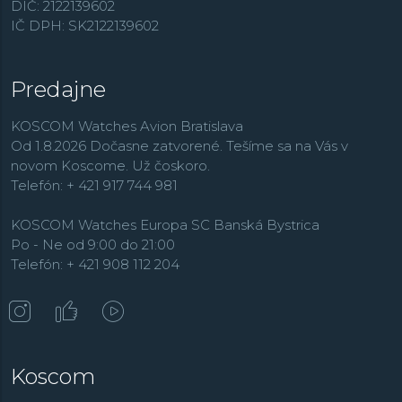
DIČ: 2122139602
koliesok a v modernej dobe sa ako jedna z mála
IČ DPH: SK2122139602
veľkých hodinárskych značiek nebojí ani inteligentnej
elektroniky v podobe modelov
Connected
. Čím ďalej
častejšie sa ale tiež obzerá do svojej slávnej minulosti, a
Predajne
tak je dnes jej katalóg plný moderných interpretácií
legendárnych modelov. Ponuku potápačských hodiniek
KOSCOM Watches Avion Bratislava
s vodotesnosťou od 20 ATM ponúka kolekcia
Od 1.8.2026 Dočasne zatvorené. Tešíme sa na Vás v
Aquaracer
.
novom Koscome. Už čoskoro.
Telefón: + 421 917 744 981
KOSCOM Watches Europa SC Banská Bystrica
Po - Ne od 9:00 do 21:00
Telefón: + 421 908 112 204
Koscom