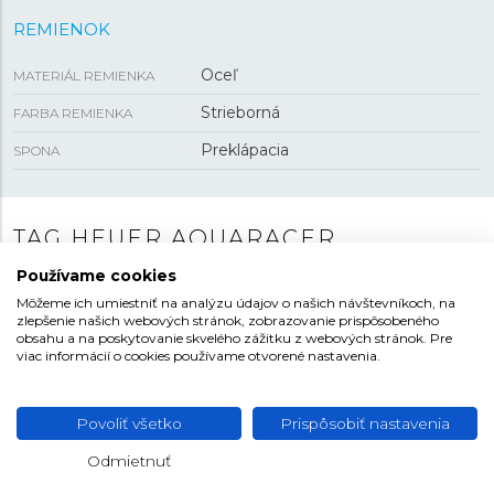
REMIENOK
Oceľ
MATERIÁL REMIENKA
Strieborná
FARBA REMIENKA
Preklápacia
SPONA
TAG HEUER AQUARACER
Používame cookies
V ponuke značky TAG Heuer nemôžu chýbať
potápačské modely. Tie nesú označenie Aquaracer a
Môžeme ich umiestniť na analýzu údajov o našich návštevníkoch, na
zlepšenie našich webových stránok, zobrazovanie prispôsobeného
všetky majú charakteristický dizajn s
dvanásťstrannou
obsahu a na poskytovanie skvelého zážitku z webových stránok. Pre
otočnou lunetou
a výraznou korunkou s elegantnou
viac informácií o cookies používame otvorené nastavenia.
ochranou. V rade Aquaracer nájdeme bohatú paletu
modelov, vyberať je možné z mnohých prevedení
Povoliť všetko
Prispôsobiť nastavenia
číselníkov, použitých materiálov a spôsobov spracovania
aj radu veľkostí. Modely Aquaracer Professional 200
Odmietnuť
Zobraziť viac
majú vodotesnosť do
200 metrov
a k dispozícii sú s