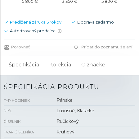
5 800 €
3 350 €
5 800 €
Predĺžená záruka 5 rokov
Doprava zadarmo
Autorizovaný predajca
i
Porovnať
Pridať do zoznamu želaní
Špecifikácia
Kolekcia
O značke
ŠPECIFIKÁCIA PRODUKTU
Pánske
TYP HODINIEK
Luxusné, Klasické
ŠTÝL
Ručičkový
ČÍSELNÍK
Kruhový
TVAR ČÍSELNÍKA