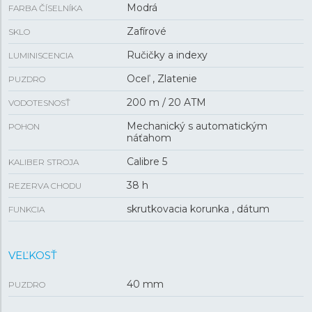
Modrá
FARBA ČÍSELNÍKA
Zafírové
SKLO
Ručičky a indexy
LUMINISCENCIA
Oceľ , Zlatenie
PUZDRO
200 m / 20 ATM
VODOTESNOSŤ
Mechanický s automatickým
POHON
náťahom
Calibre 5
KALIBER STROJA
38 h
REZERVA CHODU
skrutkovacia korunka , dátum
FUNKCIA
VEĽKOSŤ
40 mm
PUZDRO