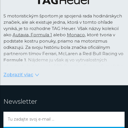
S motoristickým športom je spojená rada hodinárskych
značiek, ale ak existuje jedna, ktorá v tomto ohľade
vyniká, je to rozhodne TAG Heuer. Však názvy kolekcií
ako
Autavia
,
Formula 1
alebo
Monaco
, ktoré tvoria v
podstate kostru ponuky, priamo na motorizmus
odkazujú. Za svoju históriu bola značka oficiálnym
partnerom tímov Ferrari, McLaren a Red Bull Racing vo
Formule 1
. Nájdeme ju však aj vo vytrvalostných
závodoch, Indianapolis 500, Porsche Carrera Cup alebo
v čisto elektrickej sérii Formula E. Táto tradičná
Zobraziť viac
švajčiarska značka s koreňmi vo švajčiarskom
Saint-
Imier
založená v roku
1860
má samozrejme širší záber,
ale práve rôzne športové odvetvia, kde mohla
technickými vylepšeniami okrem iného pilovať presnosť
Newsletter
svojich hodiniek, sú jej doménou.
Až do roku 1985 bola značka známa iba pod
priezviskom svojho zakladateľa, teda ako Heuer. V
spomínanom roku firmu pred zánikom zachránila