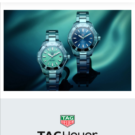
puzdrami s priemerom 30, 34 a 40 milimetrov, sú teda
vhodné aj pre užívateľov s menším zápästím. Na výber
sú hodinky s quartzovým strojčekom so solárnym
pohonom alebo mechanické s automatickým
náťahom. Modely Aquaracer Professional 300 sú k
dispozícii s oceľovými alebo titánovými puzdrami s
priemerom 36, 42 alebo 43 milimetrov. Ako názov
napovedá hodinky disponujú vodotesnosťou
300
metrov
. Na špičke radu potom stojí titánový model
Aquaracer Professional 1000 Superdiver s
vodotesnosťou
1000 metrov
.