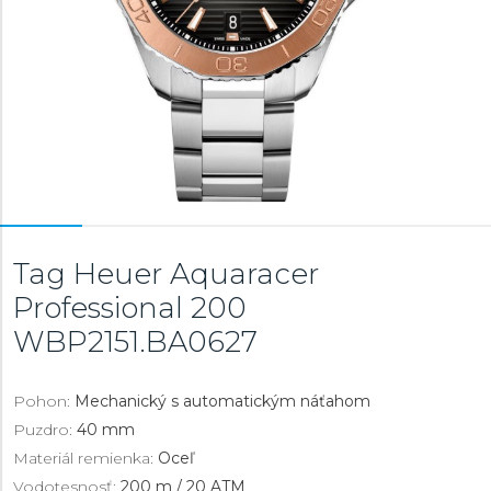
Tag Heuer Aquaracer
Professional 200
WBP2151.BA0627
Pohon:
Mechanický s automatickým náťahom
Puzdro:
40 mm
Materiál remienka:
Oceľ
Vodotesnosť:
200 m / 20 ATM