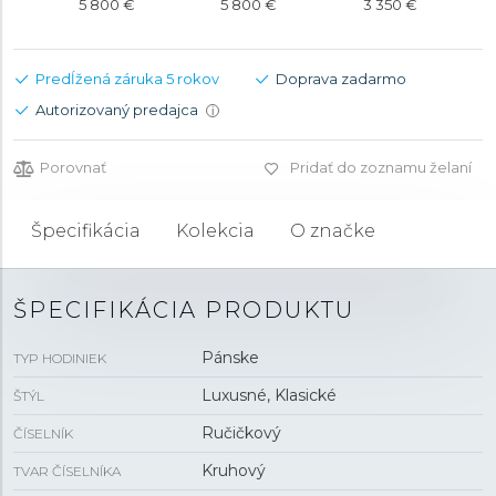
5 800 €
5 800 €
3 350 €
Predĺžená záruka 5 rokov
Doprava zadarmo
Autorizovaný predajca
i
Porovnať
Pridať do zoznamu želaní
Špecifikácia
Kolekcia
O značke
ŠPECIFIKÁCIA PRODUKTU
Pánske
TYP HODINIEK
Luxusné, Klasické
ŠTÝL
Ručičkový
ČÍSELNÍK
Kruhový
TVAR ČÍSELNÍKA