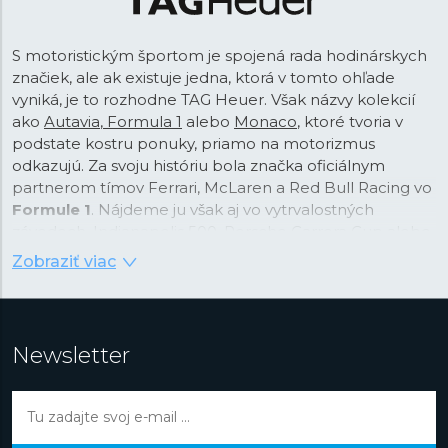
S motoristickým športom je spojená rada hodinárskych
značiek, ale ak existuje jedna, ktorá v tomto ohľade
vyniká, je to rozhodne TAG Heuer. Však názvy kolekcií
ako
Autavia
,
Formula 1
alebo
Monaco
, ktoré tvoria v
podstate kostru ponuky, priamo na motorizmus
odkazujú. Za svoju históriu bola značka oficiálnym
partnerom tímov Ferrari, McLaren a Red Bull Racing vo
Formule 1
. Nájdeme ju však aj vo vytrvalostných
závodoch, Indianapolis 500, Porsche Carrera Cup alebo
v čisto elektrickej sérii Formula E. Táto tradičná
Zobraziť viac
švajčiarska značka s koreňmi vo švajčiarskom
Saint-
Imier
založená v roku
1860
má samozrejme širší záber,
ale práve rôzne športové odvetvia, kde mohla
technickými vylepšeniami okrem iného pilovať presnosť
Newsletter
svojich hodiniek, sú jej doménou.
Až do roku 1985 bola značka známa iba pod
priezviskom svojho zakladateľa, teda ako Heuer. V
spomínanom roku firmu pred zánikom zachránila