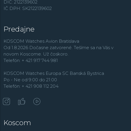
DIČ: 2122139602
koliesok a v modernej dobe sa ako jedna z mála
IČ DPH: SK2122139602
veľkých hodinárskych značiek nebojí ani inteligentnej
elektroniky v podobe modelov
Connected
. Čím ďalej
častejšie sa ale tiež obzerá do svojej slávnej minulosti, a
Predajne
tak je dnes jej katalóg plný moderných interpretácií
legendárnych modelov. Ponuku potápačských hodiniek
KOSCOM Watches Avion Bratislava
s vodotesnosťou od 20 ATM ponúka kolekcia
Od 1.8.2026 Dočasne zatvorené. Tešíme sa na Vás v
Aquaracer
.
novom Koscome. Už čoskoro.
Telefón: + 421 917 744 981
KOSCOM Watches Europa SC Banská Bystrica
Po - Ne od 9:00 do 21:00
Telefón: + 421 908 112 204
Koscom