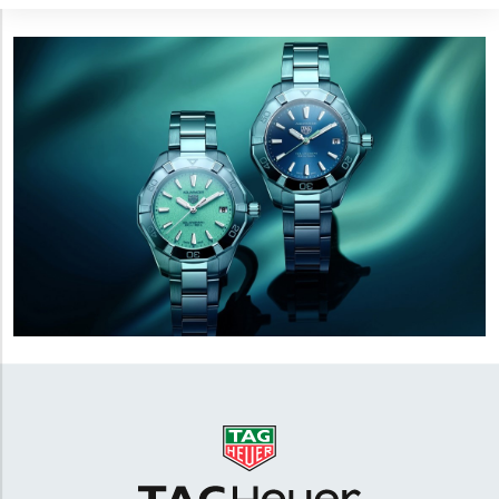
puzdrami s priemerom 30, 34 a 40 milimetrov, sú teda
vhodné aj pre užívateľov s menším zápästím. Na výber
sú hodinky s quartzovým strojčekom so solárnym
pohonom alebo mechanické s automatickým
náťahom. Modely Aquaracer Professional 300 sú k
dispozícii s oceľovými alebo titánovými puzdrami s
priemerom 36, 42 alebo 43 milimetrov. Ako názov
napovedá hodinky disponujú vodotesnosťou
300
metrov
. Na špičke radu potom stojí titánový model
Aquaracer Professional 1000 Superdiver s
vodotesnosťou
1000 metrov
.