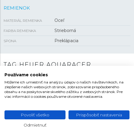
REMIENOK
Oceľ
MATERIÁL REMIENKA
Strieborná
FARBA REMIENKA
Preklápacia
SPONA
TAG HEUER AQUARACER
Používame cookies
V ponuke značky TAG Heuer nemôžu chýbať
potápačské modely. Tie nesú označenie Aquaracer a
Môžeme ich umiestniť na analýzu údajov o našich návštevníkoch, na
zlepšenie našich webových stránok, zobrazovanie prispôsobeného
všetky majú charakteristický dizajn s
dvanásťstrannou
obsahu a na poskytovanie skvelého zážitku z webových stránok. Pre
otočnou lunetou
a výraznou korunkou s elegantnou
viac informácií o cookies používame otvorené nastavenia.
ochranou. V rade Aquaracer nájdeme bohatú paletu
modelov, vyberať je možné z mnohých prevedení
Povoliť všetko
Prispôsobiť nastavenia
číselníkov, použitých materiálov a spôsobov spracovania
aj radu veľkostí. Modely Aquaracer Professional 200
Odmietnuť
Zobraziť viac
majú vodotesnosť do
200 metrov
a k dispozícii sú s