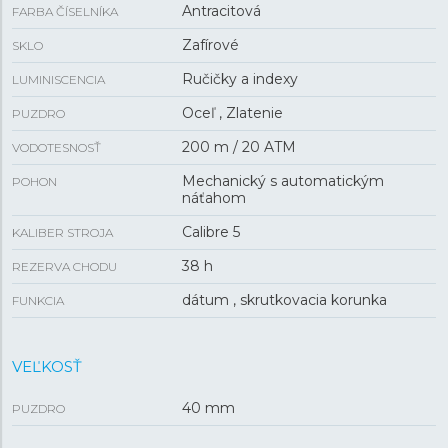
Antracitová
FARBA ČÍSELNÍKA
Zafírové
SKLO
Ručičky a indexy
LUMINISCENCIA
Oceľ , Zlatenie
PUZDRO
200 m / 20 ATM
VODOTESNOSŤ
Mechanický s automatickým
POHON
náťahom
Calibre 5
KALIBER STROJA
38 h
REZERVA CHODU
dátum , skrutkovacia korunka
FUNKCIA
VEĽKOSŤ
40 mm
PUZDRO