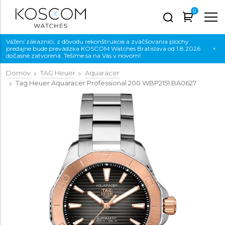
0
Vážení zákazníci, z dôvodu rekonštrukcie a zväčšovania plochy
predajne bude prevádzka KOSCOM Watches Bratislava od 1.8.2026
×
dočasne zatvorená. Tešíme sa na Vás v novom!
Domov
TAG Heuer
Aquaracer
Tag Heuer Aquaracer Professional 200
WBP2151.BA0627