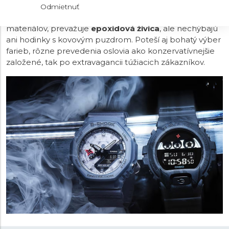
Squad
s „drsnejším“ dizajnom. Zákazníci si môžu v tejto
Odmietnuť
modelovej rade vyberať z niekoľkých veľkostí aj
materiálov, prevažuje
epoxidová živica
, ale nechýbajú
ani hodinky s kovovým puzdrom. Poteší aj bohatý výber
farieb, rôzne prevedenia oslovia ako konzervatívnejšie
založené, tak po extravagancii túžiacich zákazníkov.