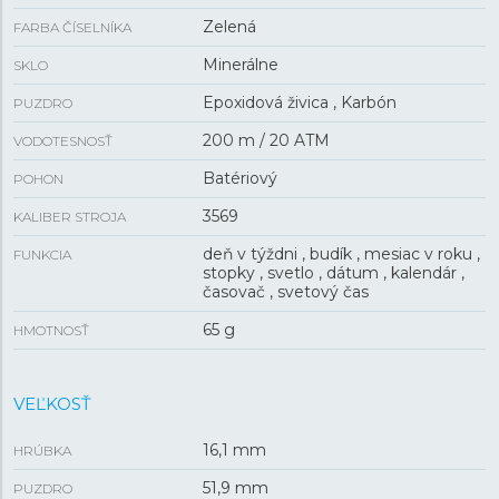
Zelená
FARBA ČÍSELNÍKA
Minerálne
SKLO
Epoxidová živica , Karbón
PUZDRO
200 m / 20 ATM
VODOTESNOSŤ
Batériový
POHON
3569
KALIBER STROJA
deň v týždni , budík , mesiac v roku ,
FUNKCIA
stopky , svetlo , dátum , kalendár ,
časovač , svetový čas
65 g
HMOTNOSŤ
VEĽKOSŤ
16,1 mm
HRÚBKA
51,9 mm
PUZDRO