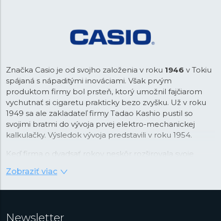
Značka Casio je od svojho založenia v roku
1946
v Tokiu
spájaná s nápaditými inováciami. Však prvým
produktom firmy bol prsteň, ktorý umožnil fajčiarom
vychutnať si cigaretu prakticky bezo zvyšku. Už v roku
1949 sa ale zakladateľ firmy Tadao Kashio pustil so
svojimi bratmi do vývoja prvej elektro-mechanickej
kalkulačky. Výsledok vývoja predstavili v roku 1954.
Keď firma o dvadsať rokov neskôr rozširovala svoje
portfólio, padla voľba na náramkové hodinky, ktoré v
Zobraziť viac
tom čase prechádzali revolúciou v podobe nástupu
quartzovej technológie. Práva na tú v kombinácii s
digitálnym zobrazením času Casio najprv stavilo. Firma v
tejto kombinácii videla príležitosť na využitie svojej
Newsletter
pokročilej technológie integrovaných obvodov vyvinutej