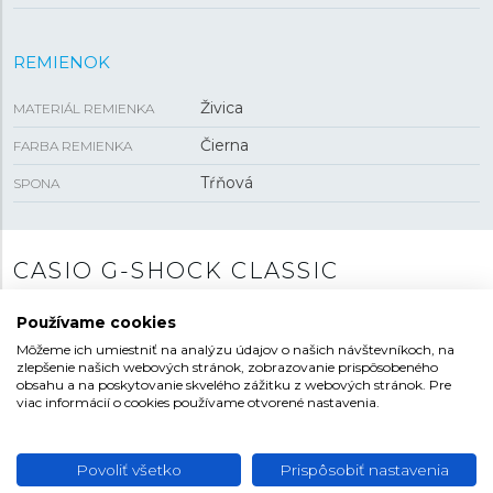
REMIENOK
Živica
MATERIÁL REMIENKA
Čierna
FARBA REMIENKA
Tŕňová
SPONA
CASIO G-SHOCK CLASSIC
Kolekcia G-Shock Classic je na počet modelov
Používame cookies
najbohatšou radou hodiniek tejto odolnej série.
Môžeme ich umiestniť na analýzu údajov o našich návštevníkoch, na
Nájdeme tu širokú ponuku cenovo dostupných
zlepšenie našich webových stránok, zobrazovanie prispôsobeného
modelov. Chrbticu tohto modelového radu tvoria
obsahu a na poskytovanie skvelého zážitku z webových stránok. Pre
viac informácií o cookies používame otvorené nastavenia.
moderné hodinky s osemuholníkovým puzdrom
prezývané „
Casioak
“ pre svoju tvárovú podobnosť so
slavnými Audemars Piguet Royal Oak. Nájdeme tu aj
Povoliť všetko
Prispôsobiť nastavenia
modely
G-Lide
s obdľžnikovým puzdrom, kruhové
G-