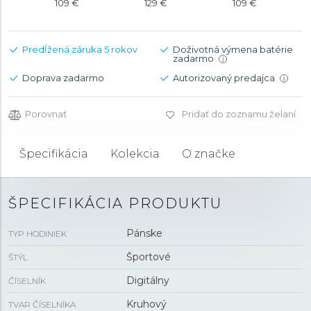
109 €
129 €
109 €
Predĺžená záruka 5 rokov
Doživotná výmena batérie
zadarmo
i
Doprava zadarmo
Autorizovaný predajca
i
Porovnať
Pridať do zoznamu želaní
Špecifikácia
Kolekcia
O značke
ŠPECIFIKÁCIA PRODUKTU
Pánske
TYP HODINIEK
Športové
ŠTÝL
Digitálny
ČÍSELNÍK
Kruhový
TVAR ČÍSELNÍKA