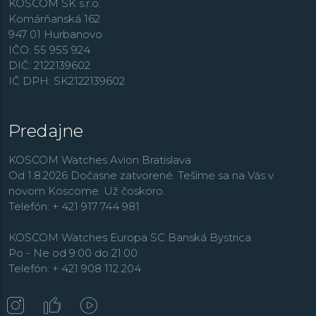
KOSCOM SK s.r.o.
Komárňanská 162
947 01 Hurbanovo
IČO: 55 955 924
DIČ: 2122139602
IČ DPH: SK2122139602
Predajne
KOSCOM Watches Avion Bratislava
Od 1.8.2026 Dočasne zatvorené. Tešíme sa na Vás v
novom Koscome. Už čoskoro.
Telefón: + 421 917 744 981
KOSCOM Watches Europa SC Banská Bystrica
Po - Ne od 9:00 do 21:00
Telefón: + 421 908 112 204