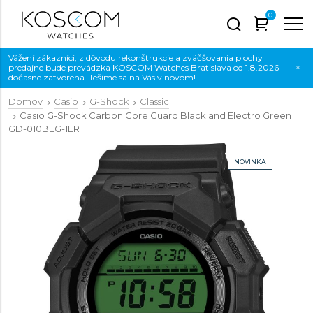
0
Vážení zákazníci, z dôvodu rekonštrukcie a zväčšovania plochy
predajne bude prevádzka KOSCOM Watches Bratislava od 1.8.2026
×
dočasne zatvorená. Tešíme sa na Vás v novom!
Domov
Casio
G-Shock
Classic
Casio G-Shock Carbon Core Guard Black and Electro Green
GD-010BEG-1ER
NOVINKA