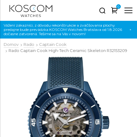
0
Vážení zákazníci, z dôvodu rekonštrukcie a zväčšovania plochy
predajne bude prevádzka KOSCOM Watches Bratislava od 1.8.2026
×
dočasne zatvorená. Tešíme sa na Vás v novom!
Domov
Rado
Captain Cook
Rado Captain Cook High-Tech Ceramic Skeleton
R32153209