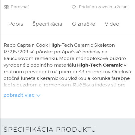
Porovnať
Pridať do zoznamu želaní
Popis
Špecifikácia
O značke
Video
Rado Captain Cook High-Tech Ceramic Skeleton
R32153209 sú pánske potápačské hodinky na
kaučukovom remienku. Modré monoblokové puzdro
vyrobené z odolného materiálu
High-Tech Ceramic
v
matnom prevedení má priemer 43 milimetrov. Oceľová
otočná luneta s keramickou vložkou a korunka farebne
ladí s puzdrom aj remienkom. Ručičky a indexy sú pre
lepšiu čitateľnosť za zhoršených svetelných podmienok
zobraziť viac
potiahnuté luminiscenčnou vrstvou
Super-LumiNova®
.
Transparentný číselník chránený
zafírovým sklom
s
antireflexnou vrstvou a
priehľadné viečko
odhaľujú
inovatívny skeletonizovaný kaliber Rado R808
(03.808.062) zdobený ženevskými pruhmi. Tento
ŠPECIFIKÁCIA PRODUKTU
mechanický strojček s
automatickým náťahom
a