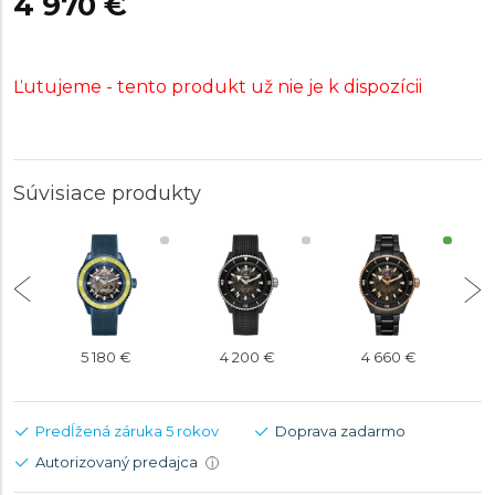
4 970 €
Ľutujeme - tento produkt už nie je k dispozícii
Súvisiace produkty
5 180 €
4 200 €
4 660 €
Predĺžená záruka 5 rokov
Doprava zadarmo
Autorizovaný predajca
i