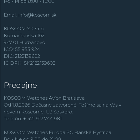
Po - Pi od 8:00 - 16:00
Email:
info@koscom.sk
KOSCOM SK s.r.o.
Komárňanská 162
947 01 Hurbanovo
IČO: 55 955 924
DIČ: 2122139602
IČ DPH: SK2122139602
Predajne
KOSCOM Watches Avion Bratislava
Od 1.8.2026 Dočasne zatvorené. Tešíme sa na Vás v
novom Koscome. Už čoskoro.
Telefón: + 421 917 744 981
KOSCOM Watches Europa SC Banská Bystrica
Po - Ne od 9:00 do 21:00