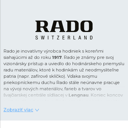
Rado je inovatívny výrobca hodiniek s koreňmi
siahajúcimi až do roku
1917
. Rado je známy pre svoj
vizionársky prístup a uviedlo do hodinárskeho priemyslu
radu materiálov, ktoré k hodinkám už neodmysliteľne
patria (napr. zafírové sklíčko). Vďaka svojmu
priekopníckemu duchu Rado stále neúnavne pracuje
na vývoji nových materiálov, farieb a tvarov vo
švajčiarskej centrále sídliacej v
Lengnau
. Koniec koncov
existuje dôvod, prečo je Rado označovaný ako „majster
materiálov“.
Zobraziť viac
Ako „majster materiálov" Rado vo svojch dizajnových
kolekciách pracuje s materiálmi ako
High-Tech