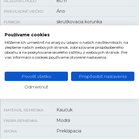
80 h
REZERVA CHODU
Áno
PRIEHĽADNÉ VIEČKO
skrutkovacia korunka
FUNKCIA
111,7 g
HMOTNOSŤ
Používame cookies
Môžeme ich umiestniť na analýzu údajov o našich návštevníkoch, na
zlepšenie našich webových stránok, zobrazovanie prispôsobeného
VEĽKOSŤ
obsahu a na poskytovanie skvelého zážitku z webových stránok. Pre
viac informácií o cookies používame otvorené nastavenia.
43 mm
PUZDRO
14,6 mm
Povoliť všetko
Prispôsobiť nastavenia
HRÚBKA
Odmietnuť
REMIENOK
Kaučuk
MATERIÁL REMIENKA
Modrá
FARBA REMIENKA
Preklápacia
SPONA