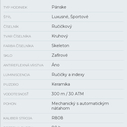
rezervou chodu
80 hodín
disponuje funkciou
hackingu
Pánske
TYP HODINIEK
(zastavenie sekundovej ručičky pri vytiahnutí korunky do
krajnej polohy) a je možné ho v prípade potreby
Luxusné, Športové
ŠTÝL
naťahovať aj ručne. Vďaka použitiu antimagnetického
Ručičkový
ČÍSELNÍK
vlásku zotrvačky
Nivachron™
z titánovej zliatiny je tento
kaliber vysoko odolný voči vplyvom magnetického poľa.
Kruhový
TVAR ČÍSELNÍKA
Pre dosiahnutie čo najvyššej možnej presnosti je stroj
Skeleton
testovaný v piatich pozíciách. Hodinky disponujú
FARBA ČÍSELNÍKA
skrutkovacou korunkou a vodotesnosťou
30 ATM
, sú
Zafírové
SKLO
teda vhodné na hlbinné potápanie.
Áno
ANTIREFLEXNÁ VRSTVA
Ručičky a indexy
LUMINISCENCIA
Keramika
PUZDRO
300 m / 30 ATM
VODOTESNOSŤ
Mechanický s automatickým
POHON
náťahom
R808
KALIBER STROJA