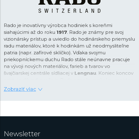
Rado je inovatívny výrobca hodiniek s koreňmi
siahajúcimi až do roku
1917
. Rado je známy pre svoj
vizionársky prístup a uviedlo do hodinárskeho priemyslu
radu materiálov, ktoré k hodinkám už neodmysliteľne
patria (napr. zafírové sklíčko). Vďaka svojmu
priekopníckemu duchu Rado stále neúnavne pracuje
na vývoji nových materiálov, farieb a tvarov vo
švajčiarskej centrále sídliacej v
Lengnau
. Koniec koncov
existuje dôvod, prečo je Rado označovaný ako „majster
materiálov“.
Zobraziť viac
Ako „majster materiálov" Rado vo svojch dizajnových
kolekciách pracuje s materiálmi ako
High-Tech
keramika
v rôznych farbách,
Plasma
High-Tech
keramika
a
Ceramos™
. Medzi ďalšie materiály patrí
zafírové sklíčko
, ktorým sú vybavené všetky hodinky v
ponuke, alebo titán. Pri vybraných modelov nájdeme aj
Newsletter