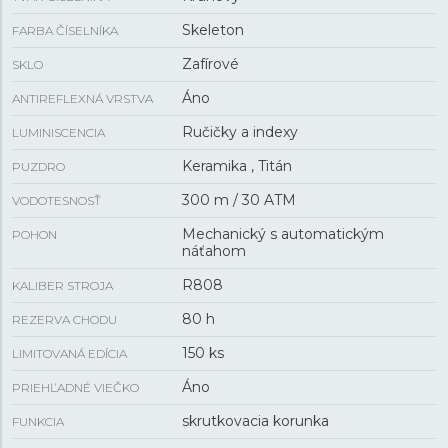
Skeleton
FARBA ČÍSELNÍKA
Zafírové
SKLO
Áno
ANTIREFLEXNÁ VRSTVA
Ručičky a indexy
LUMINISCENCIA
Keramika , Titán
PUZDRO
300 m / 30 ATM
VODOTESNOSŤ
Mechanický s automatickým
POHON
náťahom
R808
KALIBER STROJA
80 h
REZERVA CHODU
150 ks
LIMITOVANÁ EDÍCIA
Áno
PRIEHĽADNÉ VIEČKO
skrutkovacia korunka
FUNKCIA