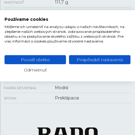
111,7 g
HMOTNOSŤ
Používame cookies
VEĽKOSŤ
Môžeme ich umiestniť na analýzu údajov o našich návštevníkoch, na
zlepšenie našich webových stránok, zobrazovanie prispôsobeného
43 mm
PUZDRO
obsahu a na poskytovanie skvelého zážitku z webových stránok. Pre
viac informácií o cookies používame otvorené nastavenia.
14,6 mm
HRÚBKA
Povoliť všetko
Prispôsobiť nastavenia
REMIENOK
Odmietnuť
Kaučuk
MATERIÁL REMIENKA
Modrá
FARBA REMIENKA
Preklápacia
SPONA