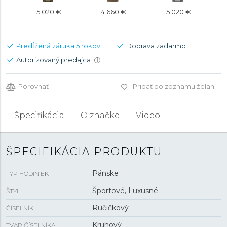
5 020 €
4 660 €
5 020 €
Predĺžená záruka 5 rokov
Doprava zadarmo
Autorizovaný predajca
i
Porovnať
Pridať do zoznamu želaní
Špecifikácia
O značke
Video
ŠPECIFIKÁCIA PRODUKTU
Pánske
TYP HODINIEK
Športové, Luxusné
ŠTÝL
Ručičkový
ČÍSELNÍK
Kruhový
TVAR ČÍSELNÍKA