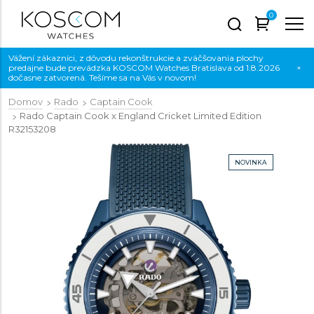
0
Vážení zákazníci, z dôvodu rekonštrukcie a zväčšovania plochy
predajne bude prevádzka KOSCOM Watches Bratislava od 1.8.2026
×
dočasne zatvorená. Tešíme sa na Vás v novom!
Domov
Rado
Captain Cook
Rado Captain Cook x England Cricket Limited Edition
R32153208
NOVINKA