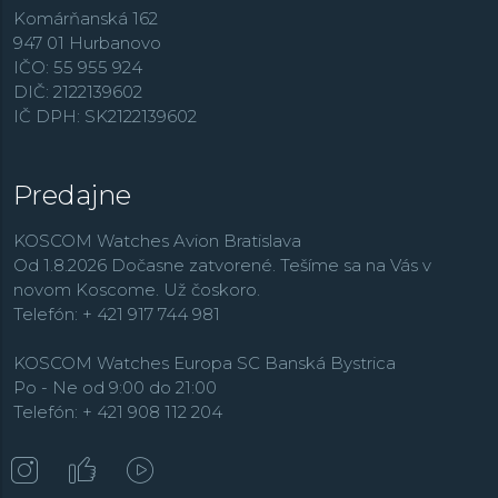
Komárňanská 162
947 01 Hurbanovo
IČO: 55 955 924
DIČ: 2122139602
IČ DPH: SK2122139602
Predajne
KOSCOM Watches Avion Bratislava
Od 1.8.2026 Dočasne zatvorené. Tešíme sa na Vás v
novom Koscome. Už čoskoro.
Telefón: + 421 917 744 981
KOSCOM Watches Europa SC Banská Bystrica
Po - Ne od 9:00 do 21:00
Telefón: + 421 908 112 204