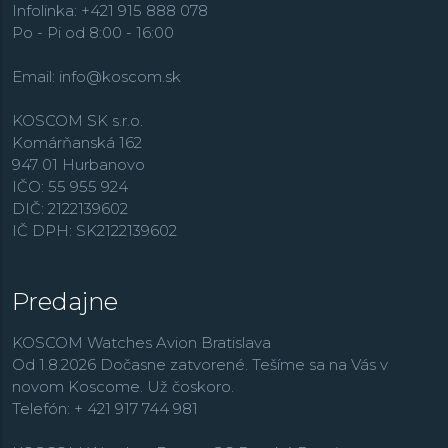
hodinárskom priemysle.
Infolinka: +421 915 888 078
Po - Pi od 8:00 - 16:00
Email:
info@koscom.sk
KOSCOM SK s.r.o.
Komárňanská 162
947 01 Hurbanovo
IČO: 55 955 924
DIČ: 2122139602
IČ DPH: SK2122139602
Predajne
KOSCOM Watches Avion Bratislava
Od 1.8.2026 Dočasne zatvorené. Tešíme sa na Vás v
novom Koscome. Už čoskoro.
Telefón: + 421 917 744 981