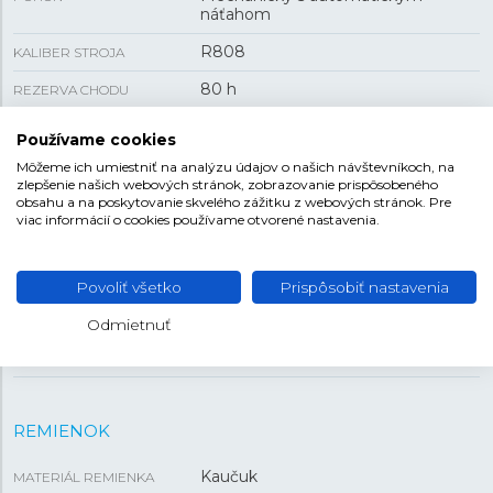
náťahom
R808
KALIBER STROJA
80 h
REZERVA CHODU
Áno
PRIEHĽADNÉ VIEČKO
Používame cookies
skrutkovacia korunka
FUNKCIA
Môžeme ich umiestniť na analýzu údajov o našich návštevníkoch, na
zlepšenie našich webových stránok, zobrazovanie prispôsobeného
116 g
obsahu a na poskytovanie skvelého zážitku z webových stránok. Pre
HMOTNOSŤ
viac informácií o cookies používame otvorené nastavenia.
VEĽKOSŤ
Povoliť všetko
Prispôsobiť nastavenia
14,6 mm
HRÚBKA
Odmietnuť
43 mm
PUZDRO
REMIENOK
Kaučuk
MATERIÁL REMIENKA