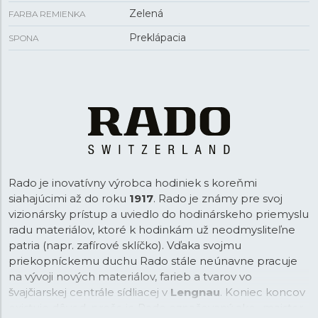
Zelená
FARBA REMIENKA
Preklápacia
SPONA
Rado je inovatívny výrobca hodiniek s koreňmi
siahajúcimi až do roku
1917
. Rado je známy pre svoj
vizionársky prístup a uviedlo do hodinárskeho priemyslu
radu materiálov, ktoré k hodinkám už neodmysliteľne
patria (napr. zafírové sklíčko). Vďaka svojmu
priekopníckemu duchu Rado stále neúnavne pracuje
na vývoji nových materiálov, farieb a tvarov vo
švajčiarskej centrále sídliacej v
Lengnau
. Koniec koncov
existuje dôvod, prečo je Rado označovaný ako „majster