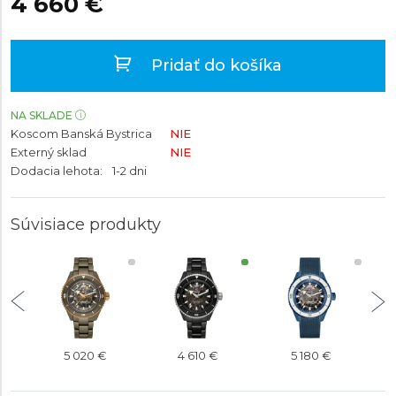
4 660 €
Pridať do košíka
NA SKLADE
Koscom Banská Bystrica
NIE
Externý sklad
NIE
Dodacia lehota:
1-2 dni
Súvisiace produkty
5 020 €
4 610 €
5 180 €