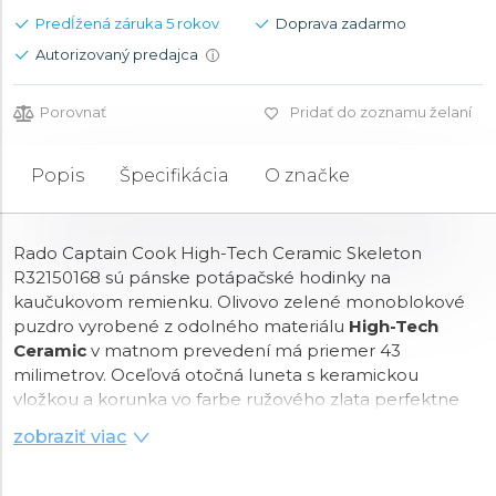
Predĺžená záruka 5 rokov
Doprava zadarmo
Autorizovaný predajca
i
Porovnať
Pridať do zoznamu želaní
Popis
Špecifikácia
O značke
Rado Captain Cook High-Tech Ceramic Skeleton
R32150168 sú pánske potápačské hodinky na
kaučukovom remienku. Olivovo zelené monoblokové
puzdro vyrobené z odolného materiálu
High-Tech
Ceramic
v matnom prevedení má priemer 43
milimetrov. Oceľová otočná luneta s keramickou
vložkou a korunka vo farbe ružového zlata perfektne
ladí s ručičkami a indexmi, ktoré sú pre lepšiu čitateľnosť
zobraziť viac
za zhoršených svetelných podmienok potiahnuté
luminiscenčnou vrstvou
Super-LumiNova®
.