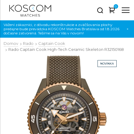
0
Vážení zákazníci, z dôvodu rekonštrukcie a zväčšovania plochy
predajne bude prevádzka KOSCOM Watches Bratislava od 1.8.2026
×
dočasne zatvorená. Tešíme sa na Vás v novom!
Domov
Rado
Captain Cook
Rado Captain Cook High-Tech Ceramic Skeleton
R32150168
NOVINKA