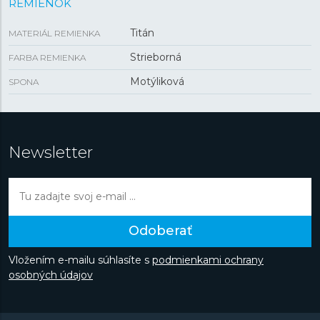
REMIENOK
Titán
MATERIÁL REMIENKA
Strieborná
FARBA REMIENKA
Motýliková
SPONA
Newsletter
Odoberať
Vložením e-mailu súhlasíte s
podmienkami ochrany
osobných údajov