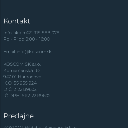
Kontakt
Infolinka: +421 915 888 078
Po - Pi od 8:00 - 16:00
Email:
info@koscom.sk
KOSCOM SK s.r.o.
Komárňanská 162
947 01 Hurbanovo
IČO: 55 955 924
DIČ: 2122139602
IČ DPH: SK2122139602
Predajne
KOSCOM Watches Avion Bratislava