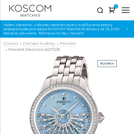
0
Vážení zákazníci, z dôvodu rekonštrukcie a zväčšovania plochy
predajne bude prevádzka KOSCOM Watches Bratislava od 1.8.2026
×
dočasne zatvorená. Tešíme sa na Vás v novom!
Domov
Dámske hodinky
Perrelet
Perrelet Eleonore
A2072/B
NOVINKA