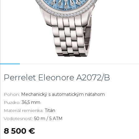
Perrelet Eleonore
A2072/B
Pohon:
Mechanický s automatickým náťahom
Puzdro:
36,5 mm
Materiál remienka:
Titán
Vodotesnosť:
50 m / 5 ATM
8 500 €