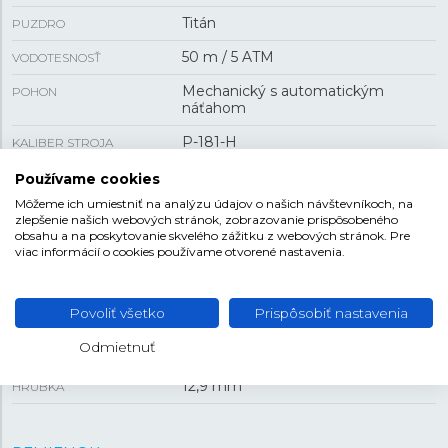
Titán
PUZDRO
50 m / 5 ATM
VODOTESNOSŤ
Mechanický s automatickým
POHON
náťahom
P-181-H
KALIBER STROJA
42 h
REZERVA CHODU
Používame cookies
Môžeme ich umiestniť na analýzu údajov o našich návštevníkoch, na
Áno
DIAMANTY
zlepšenie našich webových stránok, zobrazovanie prispôsobeného
obsahu a na poskytovanie skvelého zážitku z webových stránok. Pre
Áno
PRIEHĽADNÉ VIEČKO
viac informácií o cookies používame otvorené nastavenia.
VEĽKOSŤ
Povoliť všetko
Prispôsobiť nastavenia
Odmietnuť
36,5 mm
PUZDRO
12,9 mm
HRÚBKA