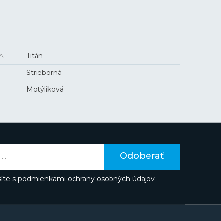
A
Titán
Strieborná
Motýliková
Odoberať
íte s
podmienkami ochrany osobných údajov