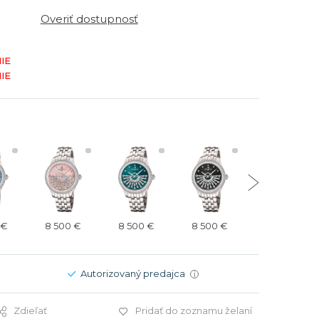
Modré
Modré
Overiť dostupnosť
er
er
Čierne
Čierne
ačky
načky
Zelené
Červené
IE
IE
Zelené
Perleťové
 €
8 500 €
8 500 €
8 500 €
6 000 €
Autorizovaný predajca
i
Zdieľať
Pridať do zoznamu želaní