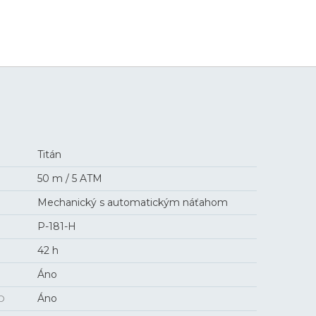
6 000 €
Titán
50 m / 5 ATM
Mechanický s automatickým náťahom
P-181-H
42 h
Áno
O
Áno