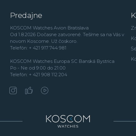
Predajne
K
KOSCOM Watches Avion Bratislava
Z
Od 1.8.2026 Dočasne zatvorené. Tešíme sa na Vás v
K
novom Koscome. Už čoskoro.
Telefón: + 421 917 744 981
Se
K
KOSCOM Watches Europa SC Banská Bystrica
Po - Ne od 9:00 do 21:00
Telefón: + 421 908 112 204