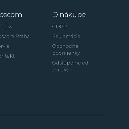
oscom
O nákupe
načky
GDPR
oscom Praha
Reklamácie
rvis
Obchodné
podmienky
ontakt
Odstúpenie od
zmluvy