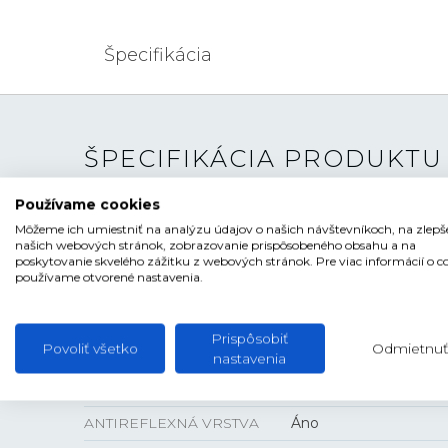
Špecifikácia
ŠPECIFIKÁCIA PRODUKTU
Používame cookies
TYP HODINIEK
Dámske
Môžeme ich umiestniť na analýzu údajov o našich návštevníkoch, na zlepš
našich webových stránok, zobrazovanie prispôsobeného obsahu a na
ŠTÝL
Klasické, Luxusné
poskytovanie skvelého zážitku z webových stránok. Pre viac informácií o c
používame otvorené nastavenia.
ČÍSELNÍK
Ručičkový
TVAR ČÍSELNÍKA
Kruhový
Prispôsobiť
Povoliť všetko
Odmietnuť
FARBA ČÍSELNÍKA
Čierna
nastavenia
SKLO
Zafírové
ANTIREFLEXNÁ VRSTVA
Áno