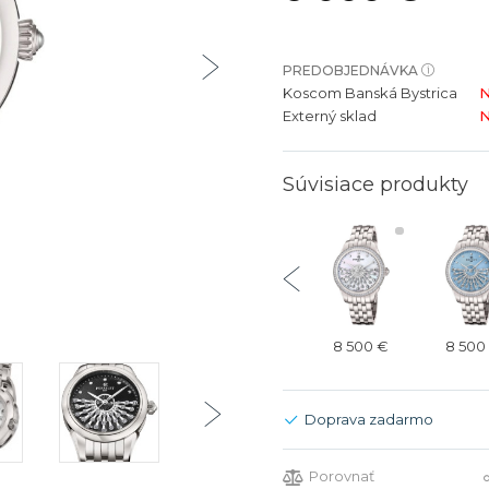
bíjateľný akumulátor
Batožina na odbavenie
Riadené GPS
Rado
Rado
TAG Heu
TAG Heu
PREDOBJEDNÁVKA
Všetky zn
Všetky z
Koscom Banská Bystrica
N
Externý sklad
N
Súvisiace produkty
6 000 €
6 000 €
6 000 €
8 500 €
8 500
Doprava zadarmo
Porovnať