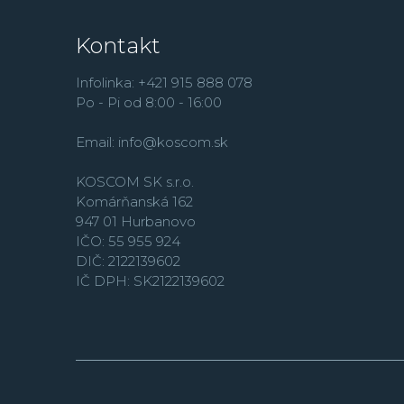
Kontakt
Infolinka: +421 915 888 078
Po - Pi od 8:00 - 16:00
Email:
info@koscom.sk
KOSCOM SK s.r.o.
Komárňanská 162
947 01 Hurbanovo
IČO: 55 955 924
DIČ: 2122139602
IČ DPH: SK2122139602