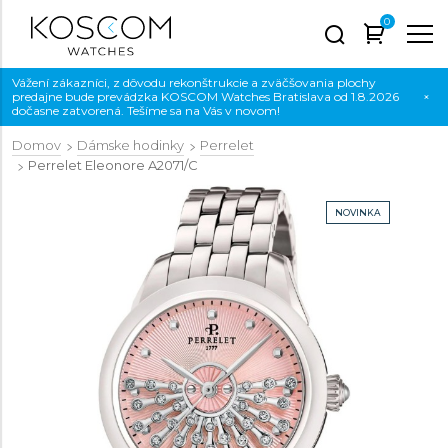
0
Vážení zákazníci, z dôvodu rekonštrukcie a zväčšovania plochy
predajne bude prevádzka KOSCOM Watches Bratislava od 1.8.2026
×
dočasne zatvorená. Tešíme sa na Vás v novom!
Domov
Dámske hodinky
Perrelet
Perrelet Eleonore
A2071/C
NOVINKA