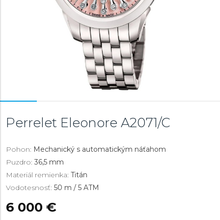
Perrelet Eleonore
A2071/C
Pohon:
Mechanický s automatickým náťahom
Puzdro:
36,5 mm
Materiál remienka:
Titán
Vodotesnosť:
50 m / 5 ATM
6 000 €