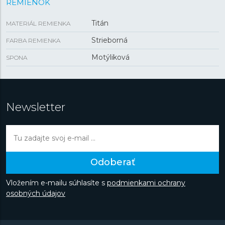
REMIENOK
Titán
MATERIÁL REMIENKA
Strieborná
FARBA REMIENKA
Motýliková
SPONA
Newsletter
Odoberať
Vložením e-mailu súhlasíte s
podmienkami ochrany
osobných údajov