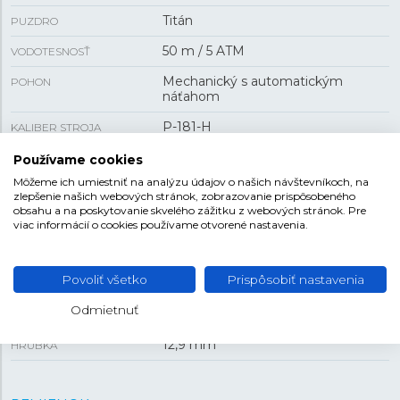
Titán
PUZDRO
50 m / 5 ATM
VODOTESNOSŤ
Mechanický s automatickým
POHON
náťahom
P-181-H
KALIBER STROJA
42 h
REZERVA CHODU
Používame cookies
Môžeme ich umiestniť na analýzu údajov o našich návštevníkoch, na
Áno
DIAMANTY
zlepšenie našich webových stránok, zobrazovanie prispôsobeného
obsahu a na poskytovanie skvelého zážitku z webových stránok. Pre
Áno
PRIEHĽADNÉ VIEČKO
viac informácií o cookies používame otvorené nastavenia.
VEĽKOSŤ
Povoliť všetko
Prispôsobiť nastavenia
Odmietnuť
36,5 mm
PUZDRO
12,9 mm
HRÚBKA