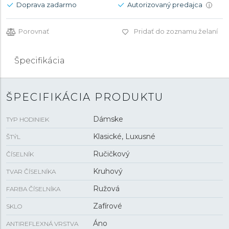
Doprava zadarmo
Autorizovaný predajca
i
Porovnať
Pridať do zoznamu želaní
Špecifikácia
ŠPECIFIKÁCIA PRODUKTU
Dámske
TYP HODINIEK
Klasické, Luxusné
ŠTÝL
Ručičkový
ČÍSELNÍK
Kruhový
TVAR ČÍSELNÍKA
Ružová
FARBA ČÍSELNÍKA
Zafírové
SKLO
Áno
ANTIREFLEXNÁ VRSTVA