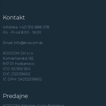
Kontakt
Infolinka: +421 915 888 078
Po - Pi od 8:00 - 16:00
Email:
info@koscom.sk
KOSCOM SK s.r.o.
Komárňanská 162
947 01 Hurbanovo
IČO: 55 955 924
DIČ: 2122139602
IČ DPH: SK2122139602
Predajne
KOSCOM Watches Avion Bratislava