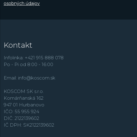
osobných údajov
Kontakt
Infolinka: +421 915 888 078
Po - Pi od 8:00 - 16:00
Email:
info@koscom.sk
KOSCOM SK s.r.o.
Komárňanská 162
947 01 Hurbanovo
IČO: 55 955 924
DIČ: 2122139602
IČ DPH: SK2122139602