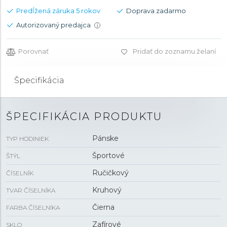
Predĺžená záruka 5 rokov
Doprava zadarmo
Autorizovaný predajca
i
Porovnať
Pridať do zoznamu želaní
Špecifikácia
ŠPECIFIKÁCIA PRODUKTU
Pánske
TYP HODINIEK
Športové
ŠTÝL
Ručičkový
ČÍSELNÍK
Kruhový
TVAR ČÍSELNÍKA
Čierna
FARBA ČÍSELNÍKA
Zafírové
SKLO