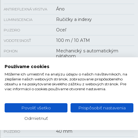
Áno
ANTIREFLEXNÁ VRSTVA
Ručičky a indexy
LUMINISCENCIA
Oceľ
PUZDRO
100 m / 10 ATM
VODOTESNOSŤ
Mechanický s automatickým
POHON
náťahom
H-10
Používame cookies
KALIBER STROJA
Môžeme ich umiestniť na analýzu údajov o našich návštevníkoch, na
80 h
REZERVA CHODU
zlepšenie našich webových stránok, zobrazovanie prispôsobeného
obsahu a na poskytovanie skvelého zážitku z webových stránok. Pre
dátum , skrutkovacia korunka
FUNKCIA
viac informácií o cookies používame otvorené nastavenia.
VEĽKOSŤ
Povoliť všetko
Prispôsobiť nastavenia
Odmietnuť
13 mm
HRÚBKA
40 mm
PUZDRO