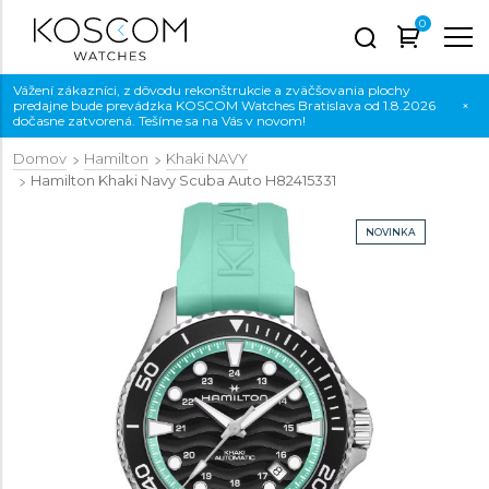
0
Vážení zákazníci, z dôvodu rekonštrukcie a zväčšovania plochy
predajne bude prevádzka KOSCOM Watches Bratislava od 1.8.2026
×
dočasne zatvorená. Tešíme sa na Vás v novom!
Domov
Hamilton
Khaki NAVY
Hamilton Khaki Navy Scuba Auto
H82415331
NOVINKA