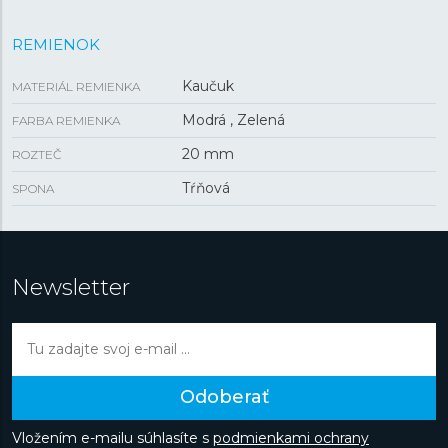
REMIENOK
Kaučuk
MATERIÁL REMIENKA
Modrá , Zelená
FARBA REMIENKA
20 mm
ROZTEČ
Tŕňová
SPONA
Newsletter
Odoberať
Vložením e-mailu súhlasíte s
podmienkami ochrany