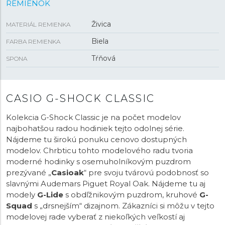
REMIENOK
Živica
MATERIÁL REMIENKA
Biela
FARBA REMIENKA
Tŕňová
SPONA
CASIO G-SHOCK CLASSIC
Kolekcia G-Shock Classic je na počet modelov
najbohatšou radou hodiniek tejto odolnej série.
Nájdeme tu širokú ponuku cenovo dostupných
modelov. Chrbticu tohto modelového radu tvoria
moderné hodinky s osemuholníkovým puzdrom
prezývané „
Casioak
“ pre svoju tvárovú podobnosť so
slavnými Audemars Piguet Royal Oak. Nájdeme tu aj
modely
G-Lide
s obdľžnikovým puzdrom, kruhové
G-
Squad
s „drsnejším“ dizajnom. Zákazníci si môžu v tejto
modelovej rade vyberať z niekoľkých veľkostí aj