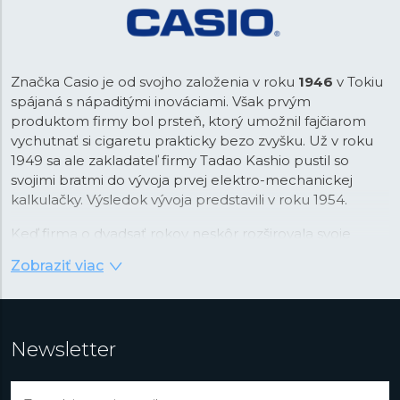
Značka Casio je od svojho založenia v roku
1946
v Tokiu
spájaná s nápaditými inováciami. Však prvým
produktom firmy bol prsteň, ktorý umožnil fajčiarom
vychutnať si cigaretu prakticky bezo zvyšku. Už v roku
1949 sa ale zakladateľ firmy Tadao Kashio pustil so
svojimi bratmi do vývoja prvej elektro-mechanickej
kalkulačky. Výsledok vývoja predstavili v roku 1954.
Keď firma o dvadsať rokov neskôr rozširovala svoje
portfólio, padla voľba na náramkové hodinky, ktoré v
Zobraziť viac
tom čase prechádzali revolúciou v podobe nástupu
quartzovej technológie. Práva na tú v kombinácii s
digitálnym zobrazením času Casio najprv stavilo. Firma v
tejto kombinácii videla príležitosť na využitie svojej
Newsletter
pokročilej technológie integrovaných obvodov vyvinutej
práve pre kalkulačky. Vďaka tomu boli prvé hodinky
Casiotron
taktiež prvými hodinkami s automatickým