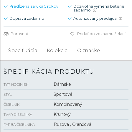
Predĺžená záruka 5 rokov
Doživotná výmena batérie
zadarmo
i
Doprava zadarmo
Autorizovaný predajca
i
Porovnať
Pridať do zoznamu želaní
Špecifikácia
Kolekcia
O značke
ŠPECIFIKÁCIA PRODUKTU
Dámske
TYP HODINIEK
Športové
ŠTÝL
Kombinovaný
ČÍSELNÍK
Kruhový
TVAR ČÍSELNÍKA
Ružová , Oranžová
FARBA ČÍSELNÍKA