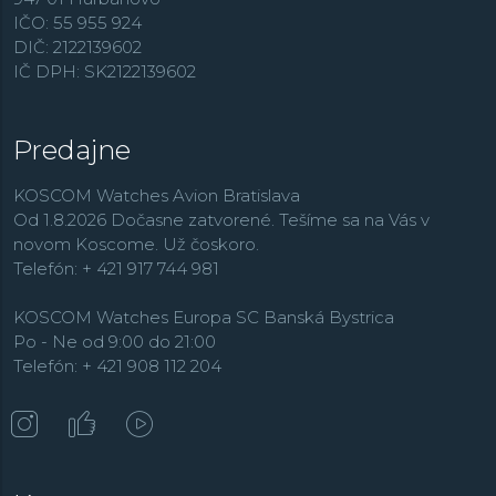
IČO: 55 955 924
DIČ: 2122139602
IČ DPH: SK2122139602
Predajne
KOSCOM Watches Avion Bratislava
Od 1.8.2026 Dočasne zatvorené. Tešíme sa na Vás v
novom Koscome. Už čoskoro.
Telefón: + 421 917 744 981
KOSCOM Watches Europa SC Banská Bystrica
Po - Ne od 9:00 do 21:00
Telefón: + 421 908 112 204