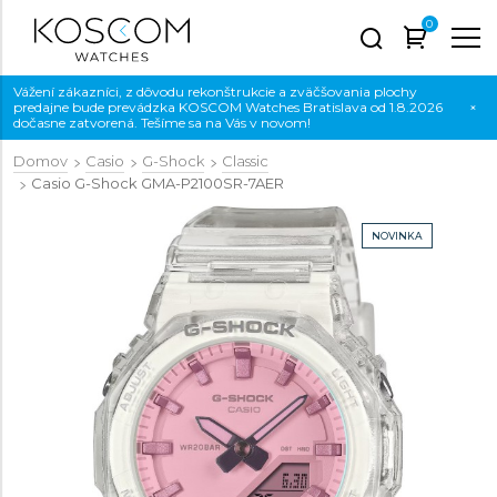
0
Vážení zákazníci, z dôvodu rekonštrukcie a zväčšovania plochy
predajne bude prevádzka KOSCOM Watches Bratislava od 1.8.2026
×
dočasne zatvorená. Tešíme sa na Vás v novom!
Domov
Casio
G-Shock
Classic
Casio G-Shock
GMA-P2100SR-7AER
NOVINKA