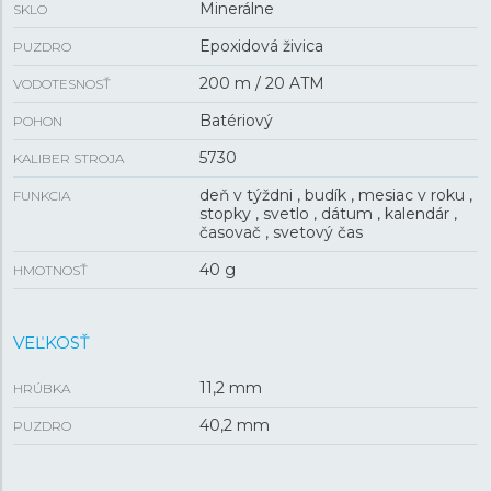
Minerálne
SKLO
Epoxidová živica
PUZDRO
200 m / 20 ATM
VODOTESNOSŤ
Batériový
POHON
5730
KALIBER STROJA
deň v týždni , budík , mesiac v roku ,
FUNKCIA
stopky , svetlo , dátum , kalendár ,
časovač , svetový čas
40 g
HMOTNOSŤ
VEĽKOSŤ
11,2 mm
HRÚBKA
40,2 mm
PUZDRO