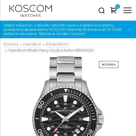
0
Vážení zákazníci, z dôvodu rekonštrukcie a zväčšovania plochy
predajne bude prevádzka KOSCOM Watches Bratislava od 1.8.2026
×
dočasne zatvorená. Tešíme sa na Vás v novom!
Domov
Hamilton
Khaki NAVY
Hamilton Khaki Navy Scuba Auto
H82415130
NOVINKA