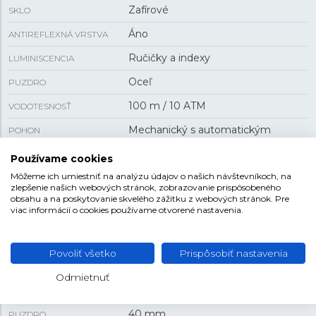
Zafírové
SKLO
Áno
ANTIREFLEXNÁ VRSTVA
Ručičky a indexy
LUMINISCENCIA
Oceľ
PUZDRO
100 m / 10 ATM
VODOTESNOSŤ
Mechanický s automatickým
POHON
náťahom
Používame cookies
H-10
KALIBER STROJA
Môžeme ich umiestniť na analýzu údajov o našich návštevníkoch, na
zlepšenie našich webových stránok, zobrazovanie prispôsobeného
80 h
REZERVA CHODU
obsahu a na poskytovanie skvelého zážitku z webových stránok. Pre
viac informácií o cookies používame otvorené nastavenia.
dátum , skrutkovacia korunka
FUNKCIA
Povoliť všetko
Prispôsobiť nastavenia
VEĽKOSŤ
Odmietnuť
13 mm
HRÚBKA
40 mm
PUZDRO