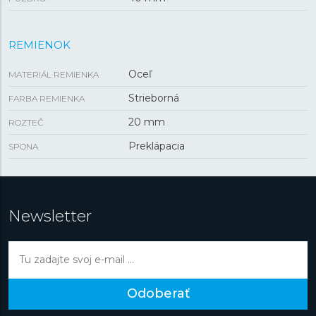
REMIENOK
Oceľ
MATERIÁL REMIENKA
Strieborná
FARBA REMIENKA
20 mm
ROZTEČ
Preklápacia
SPONA
Newsletter
Odoberať