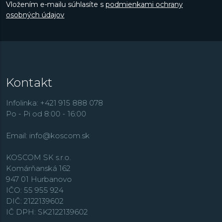
Vložením e-mailu súhlasíte s
podmienkami ochrany
osobných údajov
Kontakt
Infolinka: +421 915 888 078
Po - Pi od 8:00 - 16:00
Email:
info@koscom.sk
KOSCOM SK s.r.o.
Komárňanská 162
947 01 Hurbanovo
IČO: 55 955 924
DIČ: 2122139602
IČ DPH: SK2122139602