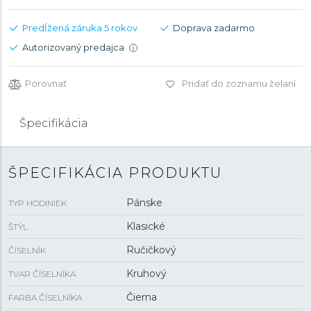
Predĺžená záruka 5 rokov
Doprava zadarmo
Autorizovaný predajca
i
Porovnať
Pridať do zoznamu želaní
Špecifikácia
ŠPECIFIKÁCIA PRODUKTU
Pánske
TYP HODINIEK
Klasické
ŠTÝL
Ručičkový
ČÍSELNÍK
Kruhový
TVAR ČÍSELNÍKA
Čierna
FARBA ČÍSELNÍKA