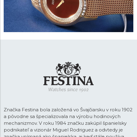
Značka Festina bola založená vo Švajčiarsku v roku 1902
a pôvodne sa špecializovala na výrobu hodinových
mechanizmov. V roku 1984 značku zakúpil španielsky
podnikateľ a vizionár Miguel Rodriguez a odvtedy je
značka vnímaná ako španielska, aj keď stále používa