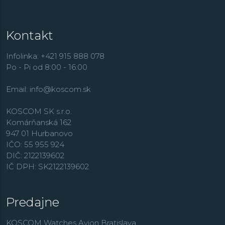
Kontakt
Infolinka: +421 915 888 078
Po - Pi od 8:00 - 16:00
Email:
info@koscom.sk
KOSCOM SK s.r.o.
Komárňanská 162
947 01 Hurbanovo
IČO: 55 955 924
DIČ: 2122139602
IČ DPH: SK2122139602
Predajne
KOSCOM Watches Avion Bratislava