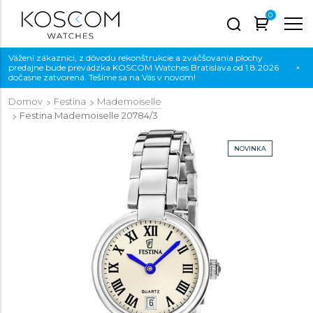
0
Vážení zákazníci, z dôvodu rekonštrukcie a zväčšovania plochy
predajne bude prevádzka KOSCOM Watches Bratislava od 1.8.2026
×
dočasne zatvorená. Tešíme sa na Vás v novom!
Domov
Festina
Mademoiselle
Festina Mademoiselle
20784/3
NOVINKA