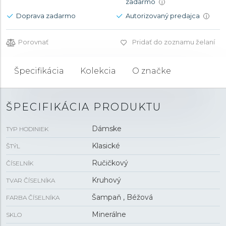
zadarmo
i
Doprava zadarmo
Autorizovaný predajca
i
Porovnať
Pridať do zoznamu želaní
Špecifikácia
Kolekcia
O značke
ŠPECIFIKÁCIA PRODUKTU
Dámske
TYP HODINIEK
Klasické
ŠTÝL
Ručičkový
ČÍSELNÍK
Kruhový
TVAR ČÍSELNÍKA
Šampaň , Béžová
FARBA ČÍSELNÍKA
Minerálne
SKLO