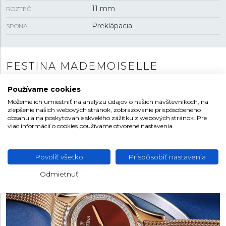
11 mm
ROZTEČ
Preklápacia
SPONA
FESTINA MADEMOISELLE
Dámska kolekcia s názvom Modemoiselle je plná
Používame cookies
jemných kriviek, zmyselných detailov a príjemných
Môžeme ich umiestniť na analýzu údajov o našich návštevníkoch, na
módnych farieb. Jednoduché a čisté modely zdobené
zlepšenie našich webových stránok, zobrazovanie prispôsobeného
zirkónmi sú natoľko úchvatné, že sa kolekcia stala
obsahu a na poskytovanie skvelého zážitku z webových stránok. Pre
viac informácií o cookies používame otvorené nastavenia.
oficiálnym partnerom Miss France.
Povoliť všetko
Prispôsobiť nastavenia
Odmietnuť