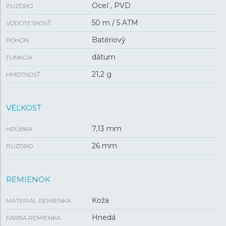
Oceľ , PVD
PUZDRO
50 m / 5 ATM
VODOTESNOSŤ
Batériový
POHON
dátum
FUNKCIA
21,2 g
HMOTNOSŤ
VEĽKOSŤ
7,13 mm
HRÚBKA
26 mm
PUZDRO
REMIENOK
Koža
MATERIÁL REMIENKA
Hnedá
FARBA REMIENKA