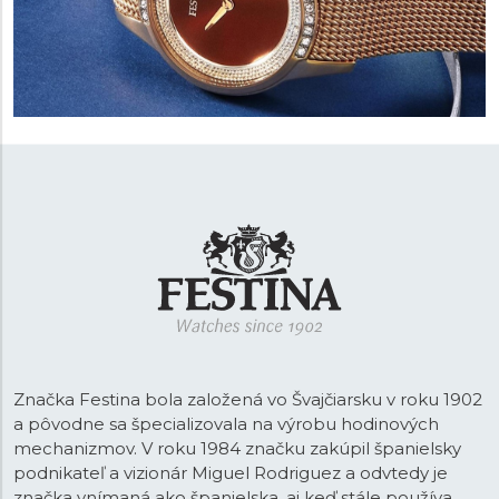
Značka Festina bola založená vo Švajčiarsku v roku 1902
a pôvodne sa špecializovala na výrobu hodinových
mechanizmov. V roku 1984 značku zakúpil španielsky
podnikateľ a vizionár Miguel Rodriguez a odvtedy je
značka vnímaná ako španielska, aj keď stále používa