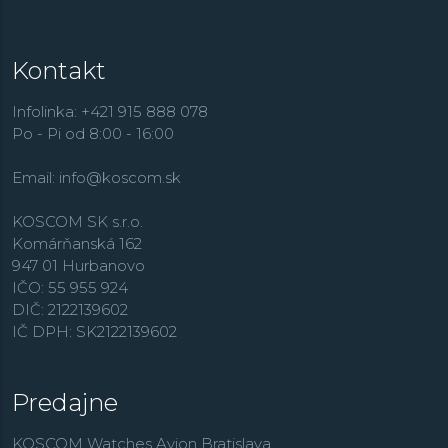
Kontakt
Infolinka: +421 915 888 078
Po - Pi od 8:00 - 16:00
Email:
info@koscom.sk
KOSCOM SK s.r.o.
Komárňanská 162
947 01 Hurbanovo
IČO: 55 955 924
DIČ: 2122139602
IČ DPH: SK2122139602
Predajne
KOSCOM Watches Avion Bratislava