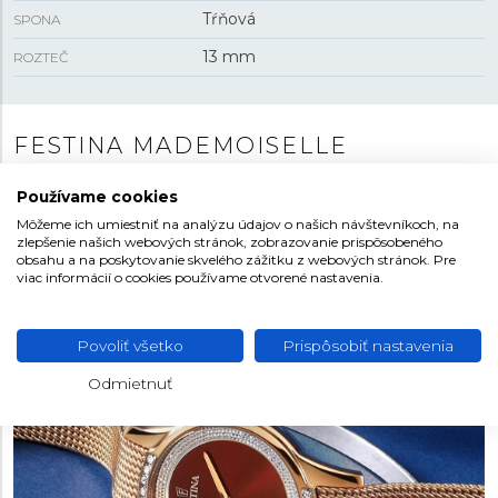
Tŕňová
SPONA
13 mm
ROZTEČ
FESTINA MADEMOISELLE
Dámska kolekcia s názvom Modemoiselle je plná
Používame cookies
jemných kriviek, zmyselných detailov a príjemných
Môžeme ich umiestniť na analýzu údajov o našich návštevníkoch, na
módnych farieb. Jednoduché a čisté modely zdobené
zlepšenie našich webových stránok, zobrazovanie prispôsobeného
zirkónmi sú natoľko úchvatné, že sa kolekcia stala
obsahu a na poskytovanie skvelého zážitku z webových stránok. Pre
viac informácií o cookies používame otvorené nastavenia.
oficiálnym partnerom Miss France.
Povoliť všetko
Prispôsobiť nastavenia
Odmietnuť