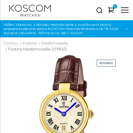
0
Vážení zákazníci, z dôvodu rekonštrukcie a zväčšovania plochy
predajne bude prevádzka KOSCOM Watches Bratislava od 1.8.2026
×
dočasne zatvorená. Tešíme sa na Vás v novom!
Domov
Festina
Mademoiselle
Festina Mademoiselle
20783/2
NOVINKA