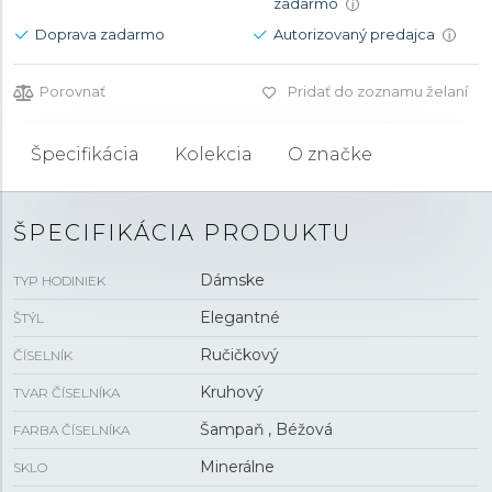
zadarmo
i
Doprava zadarmo
Autorizovaný predajca
i
Porovnať
Pridať do zoznamu želaní
Špecifikácia
Kolekcia
O značke
ŠPECIFIKÁCIA PRODUKTU
Dámske
TYP HODINIEK
Elegantné
ŠTÝL
Ručičkový
ČÍSELNÍK
Kruhový
TVAR ČÍSELNÍKA
Šampaň , Béžová
FARBA ČÍSELNÍKA
Minerálne
SKLO