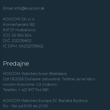
Email:
info@koscom.sk
KOSCOM SK s.r.o.
Komárňanská 162
947 01 Hurbanovo
IČO: 55 955 924
DIČ: 2122139602
IČ DPH: SK2122139602
Predajne
KOSCOM Watches Avion Bratislava
Od 1.8.2026 Dočasne zatvorené. Tešíme sa na Vás v
novom Koscome. Už čoskoro.
Telefón: + 421 917 744 981
KOSCOM Watches Europa SC Banská Bystrica
Po - Ne od 9:00 do 21:00