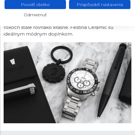
použitiu keramiky v lunete alebo článkoch ťahu.
Povoliť všetko
Prispôsobiť nastavenia
Keramika vyniká nielen svojim vzhľadom, ale najviac
špecifickou vlastnosťou je, že ju nepoškriabete. A práve
Odmietnuť
vďaka tomu je zaručené, že budú hodinky vyzerať aj po
rokoch stále rovnako krásne. Festina Ceramic sú
ideálnym módnym doplnkom.