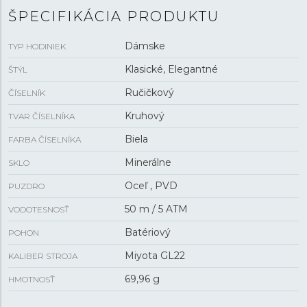
ŠPECIFIKÁCIA PRODUKTU
Dámske
TYP HODINIEK
Klasické, Elegantné
ŠTÝL
Ručičkový
ČÍSELNÍK
Kruhový
TVAR ČÍSELNÍKA
Biela
FARBA ČÍSELNÍKA
Minerálne
SKLO
Oceľ , PVD
PUZDRO
50 m / 5 ATM
VODOTESNOSŤ
Batériový
POHON
Miyota GL22
KALIBER STROJA
69,96 g
HMOTNOSŤ