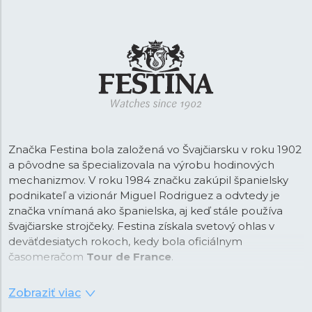
Značka Festina bola založená vo Švajčiarsku v roku 1902
a pôvodne sa špecializovala na výrobu hodinových
mechanizmov. V roku 1984 značku zakúpil španielsky
podnikateľ a vizionár Miguel Rodriguez a odvtedy je
značka vnímaná ako španielska, aj keď stále používa
švajčiarske strojčeky. Festina získala svetový ohlas v
deväťdesiatych rokoch, kedy bola oficiálnym
časomeračom
Tour de France
.
Od tejto doby je Festina na trhu vnímaná ako športová
Zobraziť viac
značka a vďaka spolupráci so svetoznámym