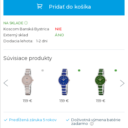
Pridať do košíka
NA SKLADE
Koscom Banská Bystrica
NIE
Externý sklad
ÁNO
Dodacia lehota:
1-2 dni
Súvisiace produkty
159 €
159 €
159 €
Predĺžená záruka 5 rokov
Doživotná výmena batérie
zadarmo
i