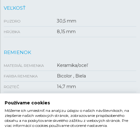
VEĽKOSŤ
30,5 mm
PUZDRO
8,15 mm
HRÚBKA
REMIENOK
Keramika/oceľ
MATERIÁL REMIENKA
Bicolor , Biela
FARBA REMIENKA
14,7 mm
ROZTEČ
Preklápacia
SPONA
Používame cookies
Môžeme ich umiestniť na analýzu údajov o našich návštevníkoch, na
zlepšenie našich webových stránok, zobrazovanie prispôsobeného
obsahu a na poskytovanie skvelého zážitku z webových stránok. Pre
FESTINA CERAMIC
viac informácií o cookies používame otvorené nastavenia.
Elegantná a štýlová kolekcia Ceramic preslávená vďaka