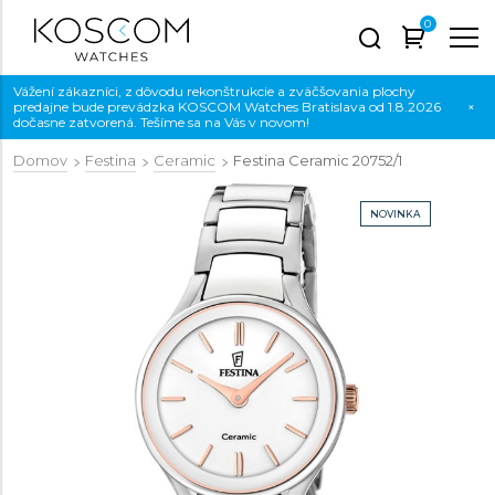
0
Vážení zákazníci, z dôvodu rekonštrukcie a zväčšovania plochy
predajne bude prevádzka KOSCOM Watches Bratislava od 1.8.2026
×
dočasne zatvorená. Tešíme sa na Vás v novom!
Domov
Festina
Ceramic
Festina Ceramic
20752/1
NOVINKA