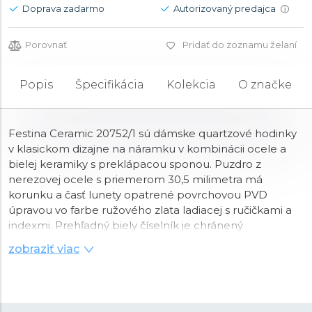
Doprava zadarmo
Autorizovaný predajca
i
Porovnať
Pridať do zoznamu želaní
Popis
Špecifikácia
Kolekcia
O značke
Festina Ceramic 20752/1 sú dámske quartzové hodinky
v klasickom dizajne na náramku v kombinácii ocele a
bielej keramiky s preklápacou sponou. Puzdro z
nerezovej ocele s priemerom 30,5 milimetra má
korunku a časť lunety opatrené povrchovou PVD
úpravou vo farbe ružového zlata ladiacej s ručičkami a
indexmi. Prehľadný biely číselník je chránený
minerálnym sklíčkom
. Chod hodiniek zaisťuje
zobraziť viac
batériový strojček Miyota Gl22
. S vodotesnosťou
5
ATM
sú hodinky odolné proti dažďu a pri sprchovaní.