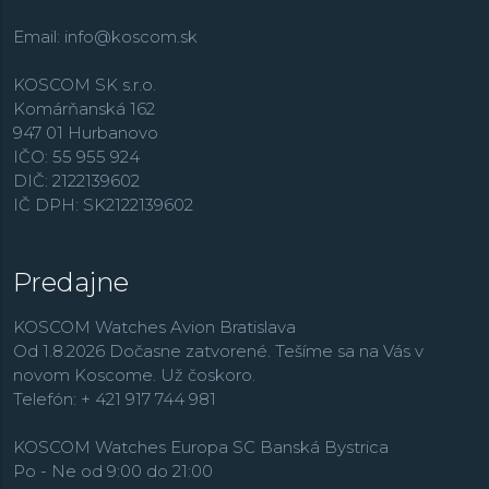
Email:
info@koscom.sk
KOSCOM SK s.r.o.
Komárňanská 162
947 01 Hurbanovo
IČO: 55 955 924
DIČ: 2122139602
IČ DPH: SK2122139602
Predajne
KOSCOM Watches Avion Bratislava
Od 1.8.2026 Dočasne zatvorené. Tešíme sa na Vás v
novom Koscome. Už čoskoro.
Telefón: + 421 917 744 981
KOSCOM Watches Europa SC Banská Bystrica
Po - Ne od 9:00 do 21:00