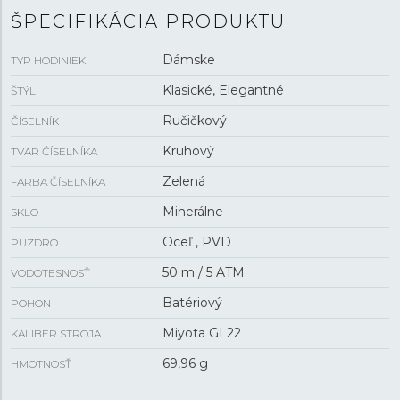
ŠPECIFIKÁCIA PRODUKTU
Dámske
TYP HODINIEK
Klasické, Elegantné
ŠTÝL
Ručičkový
ČÍSELNÍK
Kruhový
TVAR ČÍSELNÍKA
Zelená
FARBA ČÍSELNÍKA
Minerálne
SKLO
Oceľ , PVD
PUZDRO
50 m / 5 ATM
VODOTESNOSŤ
Batériový
POHON
Miyota GL22
KALIBER STROJA
69,96 g
HMOTNOSŤ