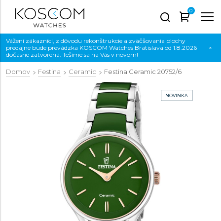
0
Vážení zákazníci, z dôvodu rekonštrukcie a zväčšovania plochy
predajne bude prevádzka KOSCOM Watches Bratislava od 1.8.2026
×
dočasne zatvorená. Tešíme sa na Vás v novom!
Domov
Festina
Ceramic
Festina Ceramic
20752/6
NOVINKA