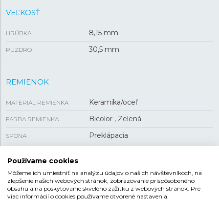
VEĽKOSŤ
8,15 mm
HRÚBKA
30,5 mm
PUZDRO
REMIENOK
Keramika/oceľ
MATERIÁL REMIENKA
Bicolor , Zelená
FARBA REMIENKA
Preklápacia
SPONA
14,7 mm
ROZTEČ
Používame cookies
Môžeme ich umiestniť na analýzu údajov o našich návštevníkoch, na
zlepšenie našich webových stránok, zobrazovanie prispôsobeného
obsahu a na poskytovanie skvelého zážitku z webových stránok. Pre
FESTINA CERAMIC
viac informácií o cookies používame otvorené nastavenia.
Elegantná a štýlová kolekcia Ceramic preslávená vďaka