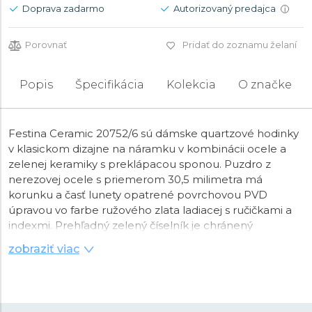
Doprava zadarmo
Autorizovaný predajca
i
Porovnať
Pridať do zoznamu želaní
Popis
Špecifikácia
Kolekcia
O značke
Festina Ceramic 20752/6 sú dámske quartzové hodinky
v klasickom dizajne na náramku v kombinácii ocele a
zelenej keramiky s preklápacou sponou. Puzdro z
nerezovej ocele s priemerom 30,5 milimetra má
korunku a časť lunety opatrené povrchovou PVD
úpravou vo farbe ružového zlata ladiacej s ručičkami a
indexmi. Prehľadný zelený číselník je chránený
minerálnym sklíčkom
. Chod hodiniek zaisťuje
zobraziť viac
batériový strojček Miyota Gl22
. S vodotesnosťou
5
ATM
sú hodinky odolné proti dažďu a pri sprchovaní.