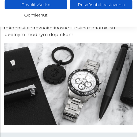
použitiu keramiky v lunete alebo článkoch ťahu.
Povoliť všetko
Prispôsobiť nastavenia
Keramika vyniká nielen svojim vzhľadom, ale najviac
špecifickou vlastnosťou je, že ju nepoškriabete. A práve
Odmietnuť
vďaka tomu je zaručené, že budú hodinky vyzerať aj po
rokoch stále rovnako krásne. Festina Ceramic sú
ideálnym módnym doplnkom.