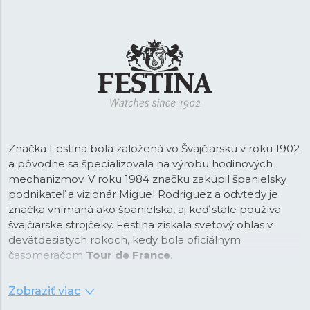
Značka Festina bola založená vo Švajčiarsku v roku 1902
a pôvodne sa špecializovala na výrobu hodinových
mechanizmov. V roku 1984 značku zakúpil španielsky
podnikateľ a vizionár Miguel Rodriguez a odvtedy je
značka vnímaná ako španielska, aj keď stále používa
švajčiarske strojčeky. Festina získala svetový ohlas v
deväťdesiatych rokoch, kedy bola oficiálnym
časomeračom
Tour de France
.
Od tejto doby je Festina na trhu vnímaná ako športová
Zobraziť viac
značka a vďaka spolupráci so svetoznámym