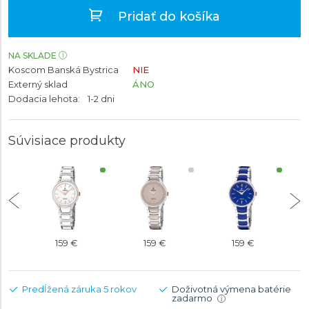
Pridať do košíka
NA SKLADE
Koscom Banská Bystrica
NIE
Externý sklad
ÁNO
Dodacia lehota:
1-2 dni
Súvisiace produkty
159 €
159 €
159 €
Predĺžená záruka 5 rokov
Doživotná výmena batérie
zadarmo
i