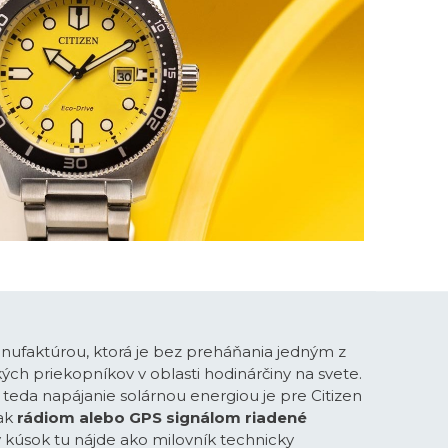
anufaktúrou, ktorá je bez preháňania jedným z
ých priekopníkov v oblasti hodinárčiny na svete.
teda napájanie solárnou energiou je pre Citizen
ak
rádiom alebo GPS signálom riadené
ý kúsok tu nájde ako milovník technicky