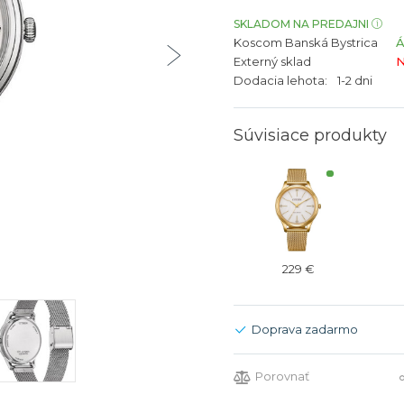
bíjateľný akumulátor
Batožina na odbavenie
Riadené GPS
Rado
Rado
SKLADOM NA PREDAJNI
Koscom Banská Bystrica
TAG Heu
TAG Heu
Externý sklad
N
Všetky zn
Všetky z
Dodacia lehota:
1-2 dni
Súvisiace produkty
229 €
Doprava zadarmo
Porovnať