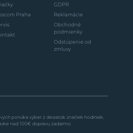
načky
GDPR
oscom Praha
Reklamácie
rvis
Obchodné
podmienky
ontakt
tizen predstavil veľmi úspešný rad športovo
Odstúpenie od
suyosa
s integrovaným oceľovým náramkom.
zmluvy
ada
Series 8
ponúkajúce mechanické
originálnym dizajnom a veľmi presným a
ktorá bola ešte nedávno dostupná iba pre
Promaster
je
výber hodiniek najväčší a tu si na
ávači aktívneho spôsobu života.
Rada
Super
hodinky s puzdrom vyrobeným z tohto super
atentovaného materiálu.
vých ponúka výber z desiatok značiek hodiniek,
návke nad 100€ dopravu zadarmo.