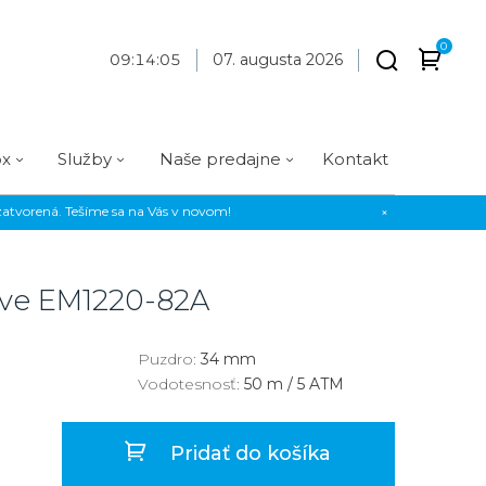
0
09
:
14
:
06
07. augusta 2026
ox
Služby
Naše predajne
Kontakt
atvorená. Tešíme sa na Vás v novom!
×
Praha
Prevedenie
Prevedenie
Osadenie
Materiál
Materiál
erky
Analógové
Analógové
Diamanty
Oceľ
Oceľ
ive
EM1220-82A
EE
Digitálne
Digitálne
Kamienky
Titán
Titán
us Style
Okrúhle
Okrúhle
Keramika
Keramika
Puzdro:
34 mm
Vodotesnosť:
50 m / 5 ATM
us Silver
Hranaté
Hranaté
Karbón
Zlato
Zlaté
Zlaté
Zlato
Pridať do košíka
Strieborné
Strieborné
Bronz