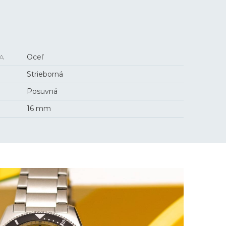
A
Oceľ
Strieborná
Posuvná
16 mm