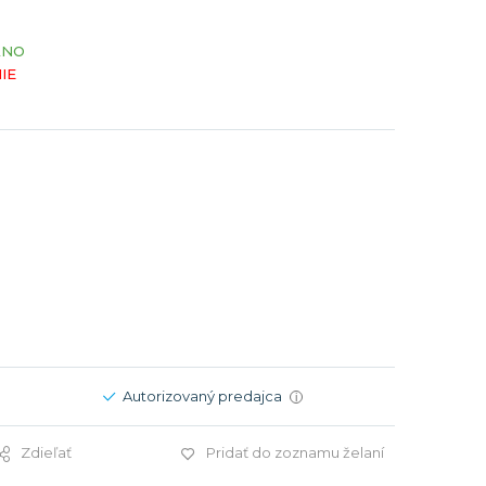
Modré
Modré
ÁNO
er
er
Čierne
Čierne
IE
ačky
načky
Zelené
Červené
Zelené
Perleťové
Autorizovaný predajca
i
Zdieľať
Pridať do zoznamu želaní