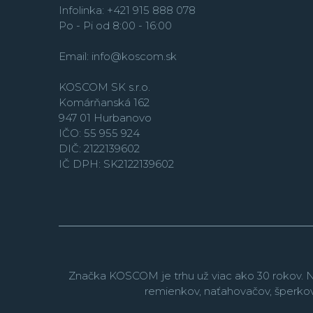
Infolinka: +421 915 888 078
Po - Pi od 8:00 - 16:00
Email:
info@koscom.sk
KOSCOM SK s.r.o.
Komárňanská 162
947 01 Hurbanovo
IČO: 55 955 924
DIČ: 2122139602
IČ DPH: SK2122139602
Značka KOSCOM je trhu už viac ako 30 rokov. N
remienkov, naťahovačov, šperko