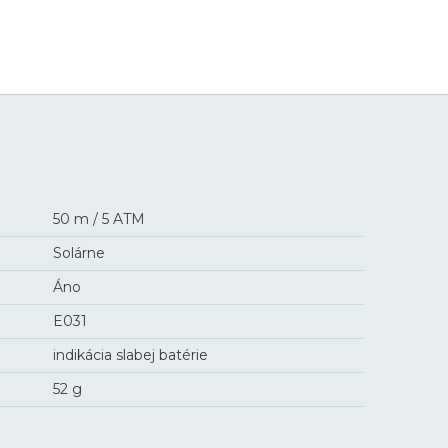
195 €
50 m / 5 ATM
Solárne
Áno
E031
indikácia slabej batérie
52 g