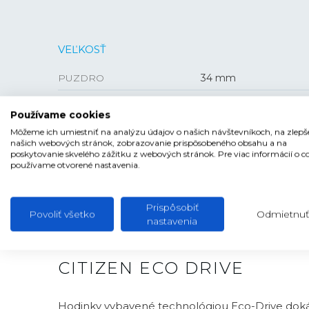
VEĽKOSŤ
PUZDRO
34 mm
HRÚBKA
7,33 mm
Používame cookies
Môžeme ich umiestniť na analýzu údajov o našich návštevníkoch, na zlepš
našich webových stránok, zobrazovanie prispôsobeného obsahu a na
poskytovanie skvelého zážitku z webových stránok. Pre viac informácií o c
používame otvorené nastavenia.
Prispôsobiť
Povoliť všetko
Odmietnuť
nastavenia
CITIZEN ECO DRIVE
Hodinky vybavené technológiou Eco-Drive doká