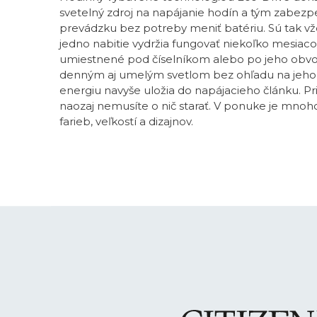
svetelný zdroj na napájanie hodín a tým zabezpe
prevádzku bez potreby meniť batériu. Sú tak vž
jedno nabitie vydržia fungovať niekoľko mesiaco
umiestnené pod číselníkom alebo po jeho obvod
denným aj umelým svetlom bez ohľadu na jeho i
energiu navyše uložia do napájacieho článku. P
naozaj nemusíte o nič starať. V ponuke je mnoh
farieb, veľkostí a dizajnov.