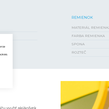
REMIENOK
MATERIÁL REMIENK
FARBA REMIENKA
SPONA
enie
ROZTEČ
ookies
žu využiť akýkoľvek