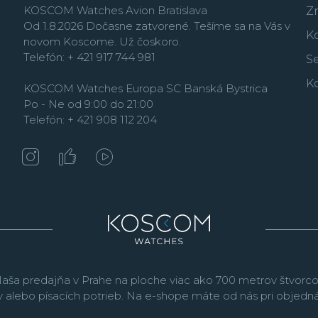
KOSCOM Watches Avion Bratislava
Z
Od 1.8.2026 Dočasne zatvorené. Tešíme sa na Vás v
K
novom Koscome. Už čoskoro.
Telefón: + 421 917 744 981
Se
K
KOSCOM Watches Europa SC Banská Bystrica
V posledných rokoch Ci
Po - Ne od 9:00 do 21:00
elegantných hodiniek
T
Telefón: + 421 908 112 204
Novinkou je vrcholná r
automatické hodinky s 
spoľahlivým kalibrom, 
japonský trh.
V kolekcii
svoje prídu všetci vyzn
Titanium
obsahuje i
ba 
ľahkého, odolného a p
aša predajňa v Prahe na ploche viac ako 700 metrov štvorco
v alebo písacích potrieb. Na e-shope máte od nás pri objed