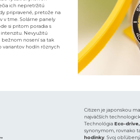
čia ich nepretržitú
dy pripravené, pretože na
v v tme. Solárne panely
e si pritom poradia s
ntenzitu. Nevyužitú
ri bežnom nosení sa tak
o variantov hodín rôznych
Citizen je japonskou m
najväčších technologick
Technológia
Eco-drive,
synonymom, rovnako t
hodinky
. Svoj obľúben