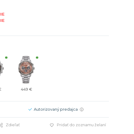
Modré
Modré
IE
er
er
Čierne
Čierne
IE
ačky
načky
Zelené
Červené
Zelené
Perleťové
€
449 €
Autorizovaný predajca
i
Zdieľať
Pridať do zoznamu želaní