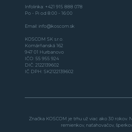
Infolinka: +421 915 888 078
Po - Pi od 8:00 - 16:00
Email:
info@koscom.sk
KOSCOM SK s.r.o.
Komárňanská 162
947 01 Hurbanovo
IČO: 55 955 924
DIČ: 2122139602
IČ DPH: SK2122139602
Značka KOSCOM je trhu už viac ako 30 rokov. N
remienkov, naťahovačov, šperko