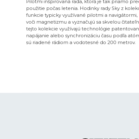
Pilotmi inšpirovaná rada, ktorá je tak priamo p
použitie počas letenia. Hodinky rady Sky z kol
funkcie typicky využívané pilotmi a navigátormi
voči magnetizmu a vyznačujú sa skvelou čitateľn
tejto kolekcie využívajú technológie patentovan
napájanie alebo synchronizáciu času podľa atóm
sú riadené rádiom a vodotesné do 200 metrov.