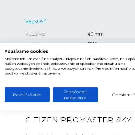
VEĽKOSŤ
PUZDRO
40 mm
HRÚBKA
13,18 mm
Používame cookies
Môžeme ich umiestniť na analýzu údajov o našich návštevníkoch, na zlepš
našich webových stránok, zobrazovanie prispôsobeného obsahu a na
poskytovanie skvelého zážitku z webových stránok. Pre viac informácií o c
používame otvorené nastavenia.
Prispôsobiť
Povoliť všetko
Odmietnuť
nastavenia
CITIZEN PROMASTER SKY