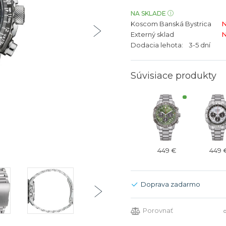
bíjateľný akumulátor
Batožina na odbavenie
Riadené GPS
Rado
Rado
NA SKLADE
Koscom Banská Bystrica
N
TAG Heu
TAG Heu
Externý sklad
N
Všetky zn
Všetky z
Dodacia lehota:
3-5 dní
Súvisiace produkty
449 €
449 
Doprava zadarmo
Porovnať