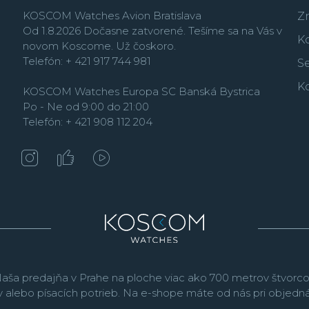
odolnosť hodiniek päť
KOSCOM Watches Avion Bratislava
Z
Od 1.8.2026 Dočasne zatvorené. Tešíme sa na Vás v
K
novom Koscome. Už čoskoro.
Telefón: + 421 917 744 981
Se
K
KOSCOM Watches Europa SC Banská Bystrica
V posledných rokoch Ci
Po - Ne od 9:00 do 21:00
elegantných hodiniek
T
Telefón: + 421 908 112 204
Novinkou je vrcholná r
automatické hodinky s 
spoľahlivým kalibrom, 
japonský trh.
V kolekcii
svoje prídu všetci vyzn
Titanium
obsahuje i
ba 
ľahkého, odolného a p
aša predajňa v Prahe na ploche viac ako 700 metrov štvorco
v alebo písacích potrieb. Na e-shope máte od nás pri objed