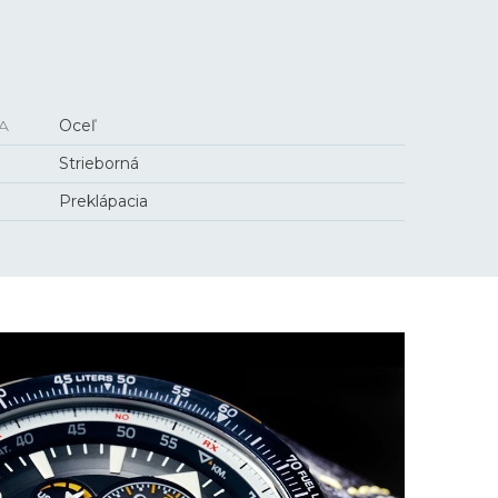
A
Oceľ
Strieborná
Preklápacia