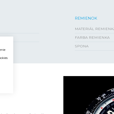
REMIENOK
MATERIÁL REMIENK
FARBA REMIENKA
SPONA
enie
ookies