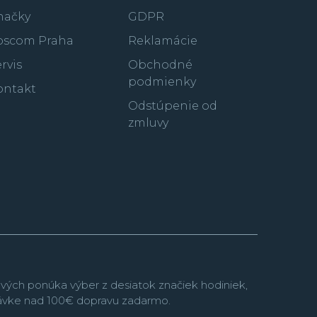
násobne.
načky
GDPR
oscom Praha
Reklamácie
rvis
Obchodné
podmienky
ontakt
tizen predstavil veľmi úspešný rad športovo
Odstúpenie od
suyosa
s integrovaným oceľovým náramkom.
zmluvy
ada
Series 8
ponúkajúce mechanické
originálnym dizajnom a veľmi presným a
ktorá bola ešte nedávno dostupná iba pre
Promaster
je
výber hodiniek najväčší a tu si na
ávači aktívneho spôsobu života.
Rada
Super
hodinky s puzdrom vyrobeným z tohto super
atentovaného materiálu.
vých ponúka výber z desiatok značiek hodiniek,
návke nad 100€ dopravu zadarmo.