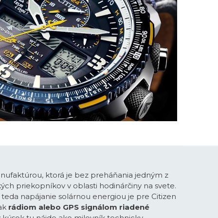
anufaktúrou, ktorá je bez preháňania jedným z
ých priekopníkov v oblasti hodinárčiny na svete.
teda napájanie solárnou energiou je pre Citizen
ak
rádiom alebo GPS signálom riadené
ý kúsok tu nájde ako milovník technicky