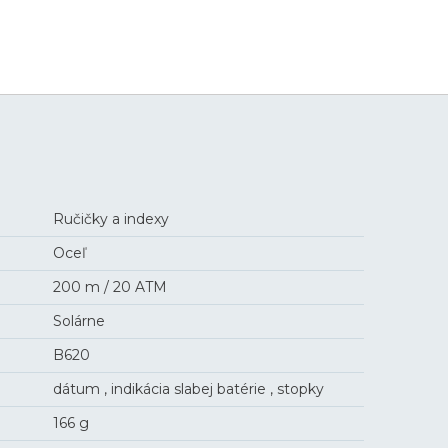
449 €
Ručičky a indexy
Oceľ
200 m / 20 ATM
Solárne
B620
dátum , indikácia slabej batérie , stopky
166 g