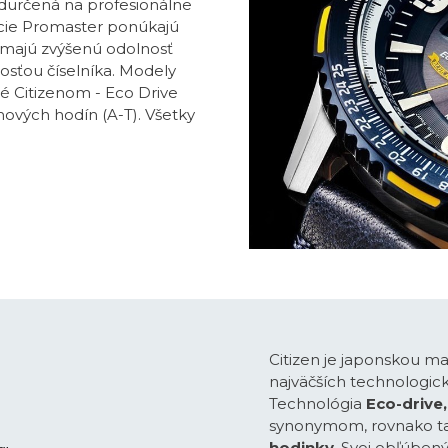
redurčená na profesionálne
ekcie Promaster ponúkajú
, majú zvýšenú odolnosť
osťou číselníka. Modely
é Citizenom - Eco Drive
ových hodín (A-T). Všetky
Citizen je japonskou m
najväčších technologick
Technológia
Eco-drive,
synonymom, rovnako t
hodinky
. Svoj obľúben