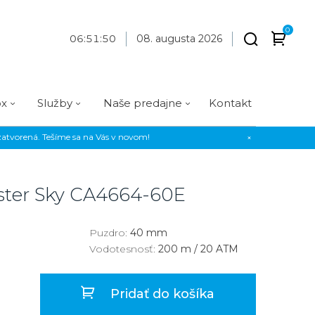
0
06
:
51
:
50
08. augusta 2026
ox
Služby
Naše predajne
Kontakt
atvorená. Tešíme sa na Vás v novom!
×
Praha
Prevedenie
Prevedenie
Osadenie
Materiál
Materiál
erky
Analógové
Analógové
Diamanty
Oceľ
Oceľ
ster Sky
CA4664-60E
EE
Digitálne
Digitálne
Kamienky
Titán
Titán
us Style
Okrúhle
Okrúhle
Keramika
Keramika
Puzdro:
40 mm
Vodotesnosť:
200 m / 20 ATM
us Silver
Hranaté
Hranaté
Karbón
Zlato
Zlaté
Zlaté
Zlato
Pridať do košíka
Strieborné
Strieborné
Bronz