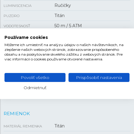
Ručičky
LUMINISCENCIA
Titán
PUZDRO
50 m / 5 ATM
VODOTESNOSŤ
Mechanický s automatickým
POHON
Používame cookies
náťahom
Môžeme ich umiestniť na analýzu údajov o našich návštevníkoch, na
zlepšenie našich webových stránok, zobrazovanie prispôsobeného
Áno
PRIEHĽADNÉ VIEČKO
obsahu a na poskytovanie skvelého zážitku z webových stránok. Pre
viac informácií o cookies používame otvorené nastavenia.
dátum
FUNKCIA
Povoliť všetko
Prispôsobiť nastavenia
VEĽKOSŤ
Odmietnuť
40 mm
PUZDRO
REMIENOK
Titán
MATERIÁL REMIENKA