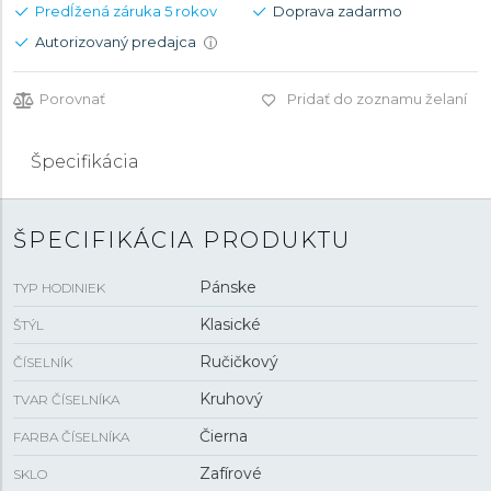
Predĺžená záruka 5 rokov
Doprava zadarmo
Autorizovaný predajca
i
Porovnať
Pridať do zoznamu želaní
Špecifikácia
ŠPECIFIKÁCIA PRODUKTU
Pánske
TYP HODINIEK
Klasické
ŠTÝL
Ručičkový
ČÍSELNÍK
Kruhový
TVAR ČÍSELNÍKA
Čierna
FARBA ČÍSELNÍKA
Zafírové
SKLO