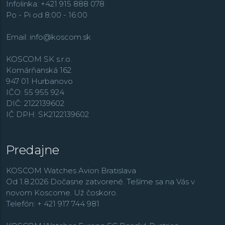
Infolinka: +421 915 888 078
Po - Pi od 8:00 - 16:00
Email:
info@koscom.sk
KOSCOM SK s.r.o.
Komárňanská 162
947 01 Hurbanovo
IČO: 55 955 924
DIČ: 2122139602
IČ DPH: SK2122139602
Predajne
KOSCOM Watches Avion Bratislava
Od 1.8.2026 Dočasne zatvorené. Tešíme sa na Vás v
novom Koscome. Už čoskoro.
Telefón: + 421 917 744 981