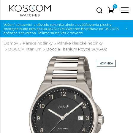
0
Vážení zákazníci, z dôvodu rekonštrukcie a zväčšovania plochy
predajne bude prevádzka KOSCOM Watches Bratislava od 1.8.2026
×
dočasne zatvorená. Tešíme sa na Vás v novom!
Domov
Pánske hodinky
Pánske klasické hodinky
BOCCIA Titanium
Boccia Titanium Royce
3676-02
NOVINKA