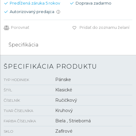
Predĺžená záruka 5 rokov
Doprava zadarmo
Autorizovaný predajca
i
Porovnať
Pridať do zoznamu želaní
Špecifikácia
ŠPECIFIKÁCIA PRODUKTU
Pánske
TYP HODINIEK
Klasické
ŠTÝL
Ručičkový
ČÍSELNÍK
Kruhový
TVAR ČÍSELNÍKA
Biela , Strieborná
FARBA ČÍSELNÍKA
Zafírové
SKLO