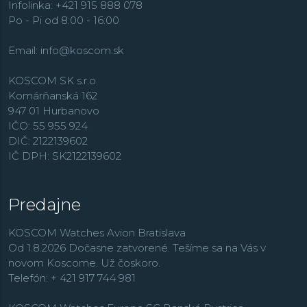
Infolinka: +421 915 888 078
Po - Pi od 8:00 - 16:00
Email:
info@koscom.sk
KOSCOM SK s.r.o.
Komárňanská 162
947 01 Hurbanovo
IČO: 55 955 924
DIČ: 2122139602
IČ DPH: SK2122139602
Predajne
KOSCOM Watches Avion Bratislava
Od 1.8.2026 Dočasne zatvorené. Tešíme sa na Vás v
novom Koscome. Už čoskoro.
Telefón: + 421 917 744 981