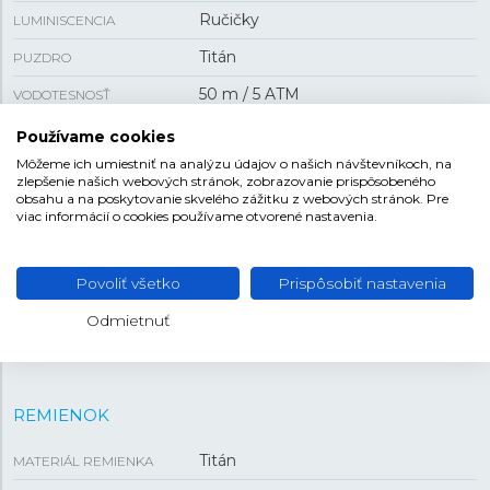
Ručičky
LUMINISCENCIA
Titán
PUZDRO
50 m / 5 ATM
VODOTESNOSŤ
Mechanický s automatickým
POHON
Používame cookies
náťahom
Môžeme ich umiestniť na analýzu údajov o našich návštevníkoch, na
zlepšenie našich webových stránok, zobrazovanie prispôsobeného
Áno
PRIEHĽADNÉ VIEČKO
obsahu a na poskytovanie skvelého zážitku z webových stránok. Pre
viac informácií o cookies používame otvorené nastavenia.
dátum
FUNKCIA
Povoliť všetko
Prispôsobiť nastavenia
VEĽKOSŤ
Odmietnuť
40 mm
PUZDRO
REMIENOK
Titán
MATERIÁL REMIENKA