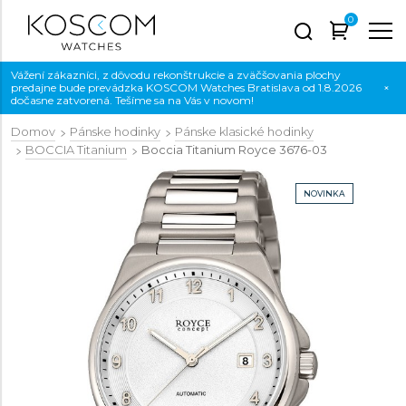
0
Vážení zákazníci, z dôvodu rekonštrukcie a zväčšovania plochy
predajne bude prevádzka KOSCOM Watches Bratislava od 1.8.2026
×
dočasne zatvorená. Tešíme sa na Vás v novom!
Domov
Pánske hodinky
Pánske klasické hodinky
BOCCIA Titanium
Boccia Titanium Royce
3676-03
NOVINKA