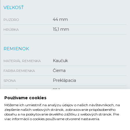
VEĽKOSŤ
44 mm
PUZDRO
15,1 mm
HRÚBKA
REMIENOK
Kaučuk
MATERIÁL REMIENKA
Čierna
FARBA REMIENKA
Preklápacia
SPONA
22,1 mm
ROZTEČ
Používame cookies
Môžeme ich umiestniť na analýzu údajov o našich návštevníkoch, na
zlepšenie našich webových stránok, zobrazovanie prispôsobeného
TAG HEUER CARRERA
obsahu a na poskytovanie skvelého zážitku z webových stránok. Pre
viac informácií o cookies používame otvorené nastavenia.
Carrera je jedno z najslávnejších mien motorizmu aj