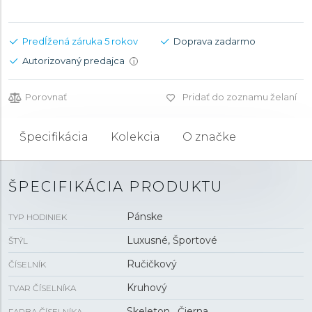
Predĺžená záruka 5 rokov
Doprava zadarmo
Autorizovaný predajca
i
Porovnať
Pridať do zoznamu želaní
Špecifikácia
Kolekcia
O značke
ŠPECIFIKÁCIA PRODUKTU
Pánske
TYP HODINIEK
Luxusné, Športové
ŠTÝL
Ručičkový
ČÍSELNÍK
Kruhový
TVAR ČÍSELNÍKA
Skeleton , Čierna
FARBA ČÍSELNÍKA