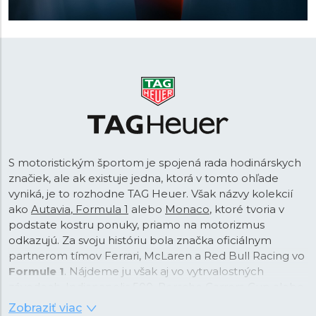
automobilkou
Porsche
,
ani špeciálne prevedenie
chronografu Carrera Skipper pre preteky regát.
S motoristickým športom je spojená rada hodinárskych
značiek, ale ak existuje jedna, ktorá v tomto ohľade
vyniká, je to rozhodne TAG Heuer. Však názvy kolekcií
ako
Autavia
,
Formula 1
alebo
Monaco
, ktoré tvoria v
podstate kostru ponuky, priamo na motorizmus
odkazujú. Za svoju históriu bola značka oficiálnym
partnerom tímov Ferrari, McLaren a Red Bull Racing vo
Formule 1
. Nájdeme ju však aj vo vytrvalostných
závodoch, Indianapolis 500, Porsche Carrera Cup alebo
v čisto elektrickej sérii Formula E. Táto tradičná
Zobraziť viac