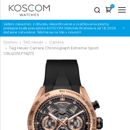
0
Vážení zákazníci, z dôvodu rekonštrukcie a zväčšovania plochy
predajne bude prevádzka KOSCOM Watches Bratislava od 1.8.2026
×
dočasne zatvorená. Tešíme sa na Vás v novom!
Domov
TAG Heuer
Carrera
Tag Heuer Carrera Chronograph Extreme Sport
CBU2051.FT6273