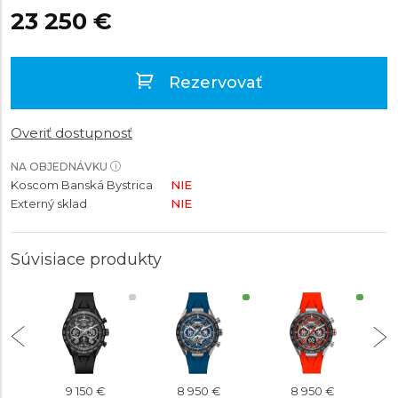
23 250 €
Rezervovať
Overiť dostupnosť
NA OBJEDNÁVKU
Koscom Banská Bystrica
NIE
Externý sklad
NIE
Súvisiace produkty
9 150 €
8 950 €
8 950 €