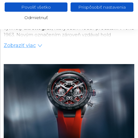
hodinárčiny. Význam španielskeho slova možno chápať
ako výraz pre preteky, tak aj kariéru, odkazuje teda na
Povoliť všetko
Prispôsobiť nastavenia
profesionálne pretekanie
. V prípade hodiniek zase
Odmietnuť
odkazuje na prvý pre motoristické preteky špecificky
vyvinutý
chronograf
, ktorý Jack Heuer predstavil v roku
1963. Novým označením zároveň vzdával hold
slávnemu preteku Carrera Panamericana, ktorý sa
Zobraziť viac
konal v rokoch 1950 – 1955 a podľa ktorého získali
meno aj športové modely značky Porsche. Jedinečné,
legendárne a extrémne náročné diaľkové preteky sa k
životu vrátili v roku 1988 a značka TAG Heuer je od roku
1991 ich partnerom, jej meno sa objavuje najmä na
účastníckych vozidlách Porsche, čím sa pomyselný kruh
uzavrel.
Súčasťou kolekcie sú dnes nielen špičkové mechanické
chronografy v modernom poňatí aj verziách
odkazujúcich na históriu kolekcie, ale aj klasické modely
s tromi rúčičkami a dátumovkou. V prípade oboch verzií
je na výber z niekoľkých veľkostí puzdier. Nechýbajú
samozrejme modely pripravené v spolupráci s