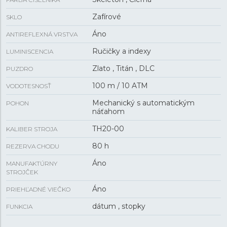
Zafírové
SKLO
Áno
ANTIREFLEXNÁ VRSTVA
Ručičky a indexy
LUMINISCENCIA
Zlato , Titán , DLC
PUZDRO
100 m / 10 ATM
VODOTESNOSŤ
Mechanický s automatickým
POHON
náťahom
TH20-00
KALIBER STROJA
80 h
REZERVA CHODU
Áno
MANUFAKTÚRNY
STROJČEK
Áno
PRIEHĽADNÉ VIEČKO
dátum , stopky
FUNKCIA