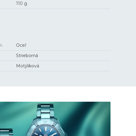
110 g
A
Oceľ
Strieborná
Motýliková