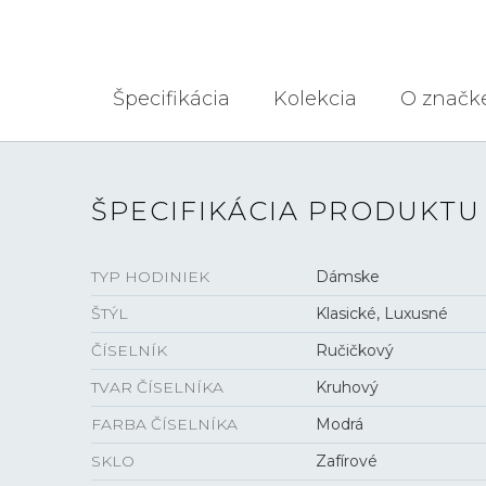
Špecifikácia
Kolekcia
O značk
ŠPECIFIKÁCIA PRODUKTU
TYP HODINIEK
Dámske
ŠTÝL
Klasické, Luxusné
ČÍSELNÍK
Ručičkový
TVAR ČÍSELNÍKA
Kruhový
FARBA ČÍSELNÍKA
Modrá
SKLO
Zafírové