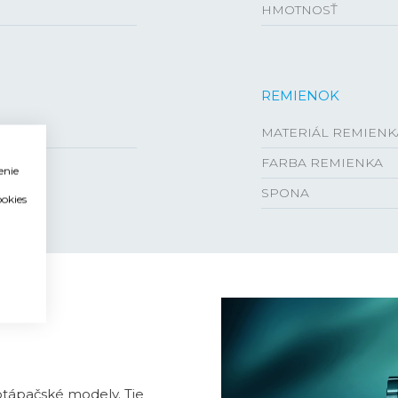
HMOTNOSŤ
REMIENOK
MATERIÁL REMIENK
FARBA REMIENKA
enie
SPONA
ookies
tápačské modely. Tie