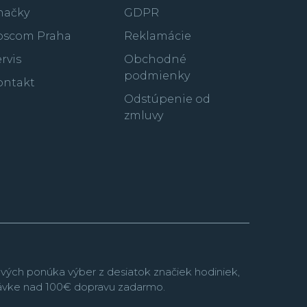
no-Matic popri konkurenčných hodinkách od
načky
GDPR
 z prvých mechanických chronografov s
oscom Praha
Reklamácie
 na svete.
rvis
Obchodné
i predviedla množstvo inovatívnych konceptov,
podmienky
ontakt
 s prenosom síl pomocou remeňov namiesto
 modernej dobe sa ako jedna z mála veľkých
Odstúpenie od
bojí ani inteligentnej elektroniky v podobe
zmluvy
ím ďalej častejšie sa ale tiež obzerá do svojej
 je dnes jej katalóg plný moderných interpretácií
 Ponuku potápačských hodiniek s
ATM ponúka kolekcia
Aquaracer
.
vých ponúka výber z desiatok značiek hodiniek,
návke nad 100€ dopravu zadarmo.