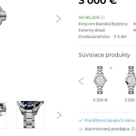
3 000 €
bíjateľný akumulátor
Batožina na odbavenie
Riadené GPS
Rado
Rado
TAG Heu
TAG Heu
NA SKLADE
Koscom Banská Bystrica
N
Všetky zn
Všetky z
Externý sklad
N
Dodacia lehota:
3-5 dní
Súvisiace produkty
3 800 €
6 550 €
4 450 €
5 350 €
3 250
Predĺžená záruka 5 rokov
Autorizovaný predajca
i