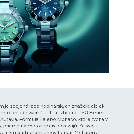
 je spojená rada hodinárskych značiek, ale ak
 tomto ohľade vyniká, je to rozhodne TAG Heuer.
o
Autavia
,
Formula 1
alebo
Monaco
, ktoré tvoria v
, priamo na motorizmus odkazujú. Za svoju
iciálnym partnerom tímov Ferrari, McLaren a