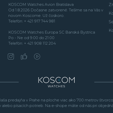
KOSCOM Watches Avion Bratislava
Matic a Hamilton Chro
Z
Od 1.8.2026 Dočasne zatvorené. Tešíme sa na Vás v
Seiko a Zenith, jedným
K
novom Koscome. Už čoskoro.
automatickým náťahom
Telefón: + 421 917 744 981
Se
Firma vo svojej históri
K
ako napríklad hodinky
KOSCOM Watches Europa SC Banská Bystrica
ozubených koliesok a v
Po - Ne od 9:00 do 21:00
hodinárskych značiek ne
Telefón: + 421 908 112 204
modelov
Connected
. Č
slávnej minulosti, a tak
legendárnych modelov.
vodotesnosťou od 20 
aša predajňa v Prahe na ploche viac ako 700 metrov štvorco
v alebo písacích potrieb. Na e-shope máte od nás pri objed