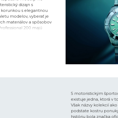
ristický dizajn s
 korunkou s elegantnou
etu modelov, vyberať je
ých materiálov a spôsobov
Professional 200 majú
 puzdrami s priemerom 30,
teľov s menším zápästím.
 so solárnym pohonom
odely Aquaracer
bo titánovými puzdrami s
zov napovedá hodinky
ke radu potom stojí
perdiver s vodotesnosťou
S motoristickým športom
existuje jedna, ktorá v
Však názvy kolekcií ak
podstate kostru ponuky
históriu bola značka of