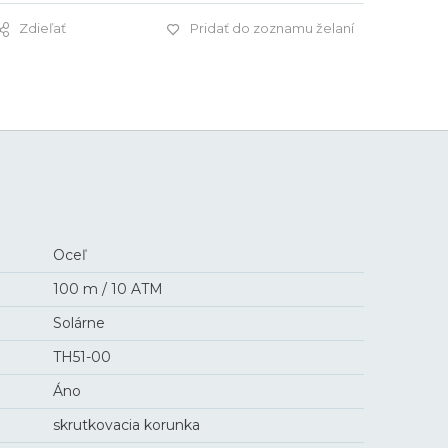
Zdieľať
Pridať do zoznamu želaní
3 000 €
Oceľ
100 m / 10 ATM
Solárne
TH51-00
Áno
skrutkovacia korunka