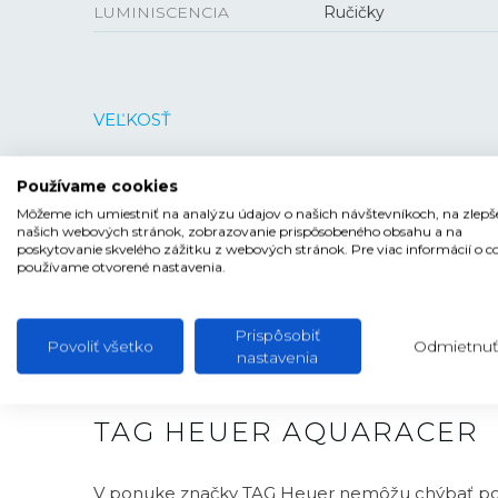
LUMINISCENCIA
Ručičky
VEĽKOSŤ
PUZDRO
28 mm
Používame cookies
Môžeme ich umiestniť na analýzu údajov o našich návštevníkoch, na zlepš
našich webových stránok, zobrazovanie prispôsobeného obsahu a na
poskytovanie skvelého zážitku z webových stránok. Pre viac informácií o c
používame otvorené nastavenia.
Prispôsobiť
Povoliť všetko
Odmietnuť
nastavenia
TAG HEUER AQUARACER
V ponuke značky TAG Heuer nemôžu chýbať po