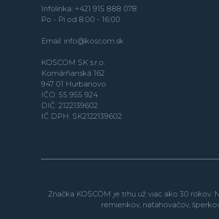
Infolinka: +421 915 888 078
Po - Pi od 8:00 - 16:00
Email:
info@koscom.sk
KOSCOM SK s.r.o.
Komárňanská 162
947 01 Hurbanovo
IČO: 55 955 924
DIČ: 2122139602
IČ DPH: SK2122139602
Značka KOSCOM je trhu už viac ako 30 rokov. N
remienkov, naťahovačov, šperko