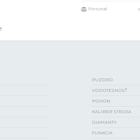
Porovnať
e
PUZDRO
VODOTESNOSŤ
POHON
KALIBER STROJA
DIAMANTY
FUNKCIA