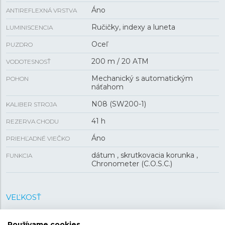
Áno
ANTIREFLEXNÁ VRSTVA
Ručičky, indexy a luneta
LUMINISCENCIA
Oceľ
PUZDRO
200 m / 20 ATM
VODOTESNOSŤ
Mechanický s automatickým
POHON
náťahom
N08 (SW200-1)
KALIBER STROJA
41 h
REZERVA CHODU
Áno
PRIEHĽADNÉ VIEČKO
dátum , skrutkovacia korunka ,
FUNKCIA
Chronometer (C.O.S.C.)
VEĽKOSŤ
40 mm
PUZDRO
Používame cookies