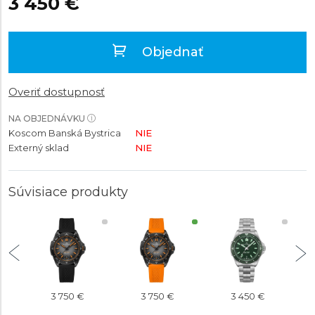
3 450 €
Objednať
Overiť dostupnosť
NA OBJEDNÁVKU
Koscom Banská Bystrica
NIE
Externý sklad
NIE
Súvisiace produkty
3 750 €
3 750 €
3 450 €