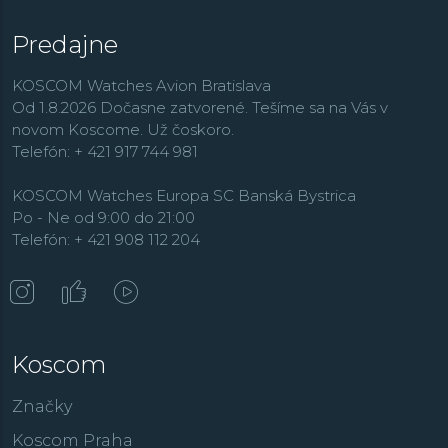
Kolekcia Norqain pozostáva z troch základných
Predajne
modelových radov:
Adventure
,
Freedom
a
Independence
. V línii Adventure spoločnosť ponúka
KOSCOM Watches Avion Bratislava
športové modely s moderným poňatím, kolekcia
Od 1.8.2026 Dočasne zatvorené. Tešíme sa na Vás v
Freedom prináša hodinky inšpirované časmi minulými a
novom Koscome. Už čoskoro.
kolekcia Independence kladie dôraz na inovácie a veľmi
Telefón: + 421 917 744 981
osobitý dizajn. Spoločným znakom všetkých sérií je malá
plaketa na boku puzdra, ktorá dáva hodinkám priestor
KOSCOM Watches Europa SC Banská Bystrica
na personalizáciu.
Po - Ne od 9:00 do 21:00
Telefón: + 421 908 112 204
Koscom
Značky
Koscom Praha