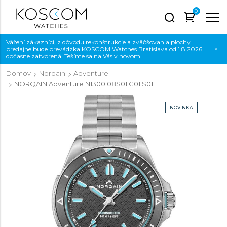
0
Vážení zákazníci, z dôvodu rekonštrukcie a zväčšovania plochy
predajne bude prevádzka KOSCOM Watches Bratislava od 1.8.2026
×
dočasne zatvorená. Tešíme sa na Vás v novom!
Domov
Norqain
Adventure
NORQAIN Adventure
N1300.08S01.G01.S01
NOVINKA