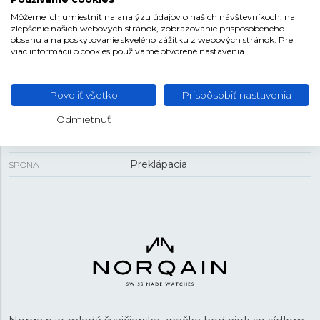
12,55 mm
HRÚBKA
Môžeme ich umiestniť na analýzu údajov o našich návštevníkoch, na
zlepšenie našich webových stránok, zobrazovanie prispôsobeného
obsahu a na poskytovanie skvelého zážitku z webových stránok. Pre
viac informácií o cookies používame otvorené nastavenia.
REMIENOK
Oceľ
MATERIÁL REMIENKA
Povoliť všetko
Prispôsobiť nastavenia
Strieborná
FARBA REMIENKA
Odmietnuť
20 mm
ROZTEČ
Preklápacia
SPONA