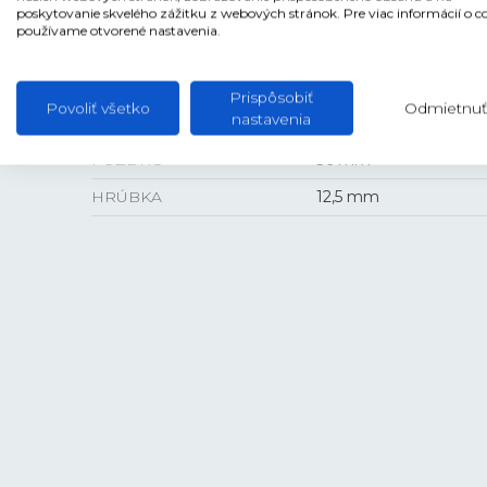
PUZDRO
Oceľ
poskytovanie skvelého zážitku z webových stránok. Pre viac informácií o c
používame otvorené nastavenia.
Prispôsobiť
Povoliť všetko
Odmietnuť
VEĽKOSŤ
nastavenia
PUZDRO
36 mm
HRÚBKA
12,5 mm