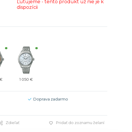
Ľutujeme - tento produkt už nie je k
Modré
Modré
dispozícii
er
er
Čierne
Čierne
ačky
načky
Zelené
Červené
Zelené
Perleťové
 €
1 050 €
Doprava zadarmo
Zdieľať
Pridať do zoznamu želaní