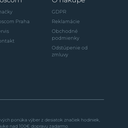
pné v mnohých klasických aj nových dizajnoch a
načky
GDPR
ášmu životnému štýlu. Značka Seiko vo svojom
oscom Praha
Reklamácie
ové a odolné modely z rady
Prospex
, elegantné
e
, luxusnú kolekciu
King Seiko
, GPS technológiu
rvis
Obchodné
janú kolekciu
Astron
či populárnu radu
podmienky
ontakt
k
Seiko 5 Sports
alebo kolekciu
Solar
so
Odstúpenie od
zmluvy
vých ponúka výber z desiatok značiek hodiniek,
návke nad 100€ dopravu zadarmo.