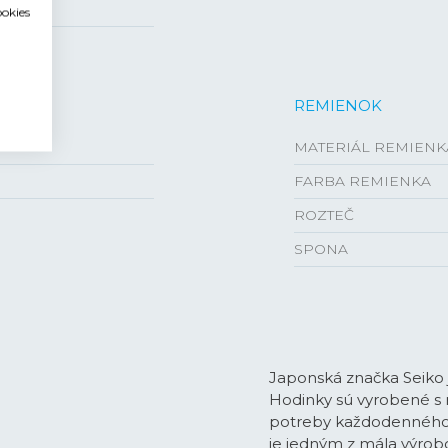
ookies
REMIENOK
MATERIÁL REMIENK
FARBA REMIENKA
ROZTEČ
SPONA
Japonská značka Seiko 
Hodinky sú vyrobené s 
potreby každodenného ži
je jedným z mála výrobc