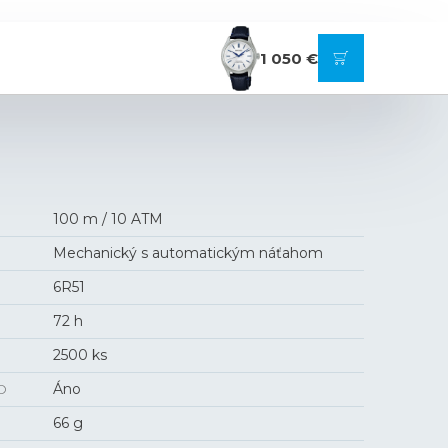
1 050 €
100 m / 10 ATM
Mechanický s automatickým náťahom
6R51
72 h
2500 ks
O
Áno
66 g