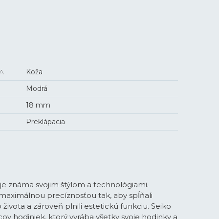
A
Koža
Modrá
18 mm
Preklápacia
je známa svojim štýlom a technológiami.
maximálnou precíznosťou tak, aby spĺňali
vota a zároveň plnili estetickú funkciu. Seiko
ov hodiniek, ktorý vyrába všetky svoje hodinky a