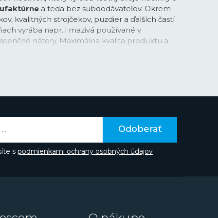
ufaktúrne
a teda bez subdodávateľov. Okrem
v, kvalitných strojčekov, puzdier a ďalších častí
rňach vyrába napr. i mazivá používané v
scenčné nátery. Maximálna kvalita produktu a
 je teda zaručená.
 Hattori sa narodil v centre Tokia v roku 1860. V
 rokov, založil vlastnú spoločnosť „K. Hattori” s
oobchodným predajom hodiniek. V roku 1892
túru na výrobu vlastných hodín a neskôr i
„Seikosha”. V japončine má výraz „Seiko”
núta
alebo
úspech
, zatiaľ čo „sha” znamená
Odoberať
 sa časom úplne osamostatniť a vyrábať si všetky
tnými silami. Počet hodinárskych inovácií,
íte s
podmienkami ochrany osobných údajov
priebehu viac ako 100ročnej existencie je
ungovala a je dodnes inšpiráciou. V roku 1913
avil prvé japonské náramkové hodinky s názvom
ovú éru. V roku 2024 značka oslavuje
100 rokov
kových hodiniek s nápisom Seiko na číselníku.
tento rok pripomína rada výročných
oscom
O nákupe