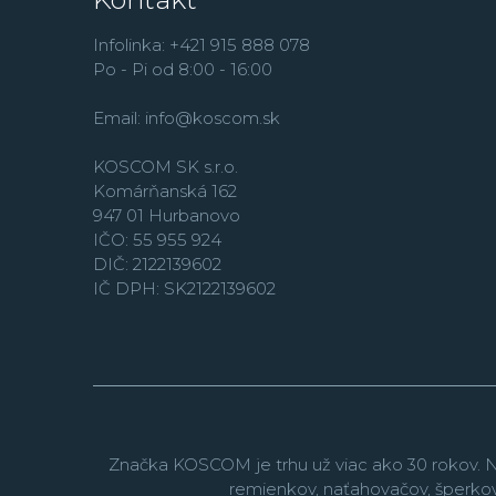
Infolinka: +421 915 888 078
Po - Pi od 8:00 - 16:00
Email:
info@koscom.sk
KOSCOM SK s.r.o.
Komárňanská 162
947 01 Hurbanovo
IČO: 55 955 924
DIČ: 2122139602
IČ DPH: SK2122139602
Značka KOSCOM je trhu už viac ako 30 rokov. N
remienkov, naťahovačov, šperko