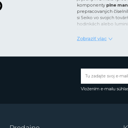
komponenty
plne man
prepracovaných číselníko
si Seiko vo svojich tová
hodinkách alebo lumini
kontrola procesu výroby
Zobraziť viac
Zakladateľ Seiko Kintaro
roku 1881, vo veku iba 21
veľkoobchodným i mal
založil vlastnú manufak
hodiniek, ktorú nazval 
významy:
vynikajúci
,
mi
dom
. Jeho cieľom bolo
komponenty a časti vlas
Vložením e-mailu súhlas
patentov a prvenstvo v 
dôkazom, že táto vízia f
Kintaro Hattori predst
Laurel, ktorými začal n
od vzniku
prvých náram
Túto významnú udalosť 
Predajne
K