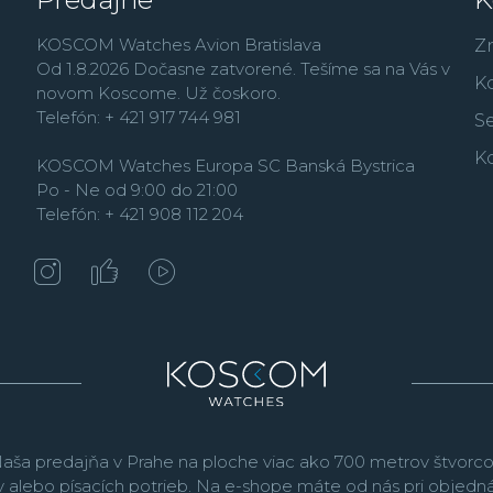
limitovaných edícií.
KOSCOM Watches Avion Bratislava
Hodinky Seiko sú dostu
Z
Od 1.8.2026 Dočasne zatvorené. Tešíme sa na Vás v
ľahko sa prispôsobia V
K
novom Koscome. Už čoskoro.
portfóliu ponúka šport
Telefón: + 421 917 744 981
a spoločenské
Presag
Se
riadenú a solárne napá
K
KOSCOM Watches Europa SC Banská Bystrica
automatických hodinie
Po - Ne od 9:00 do 21:00
solárnym napájaním.
Telefón: + 421 908 112 204
aša predajňa v Prahe na ploche viac ako 700 metrov štvorco
v alebo písacích potrieb. Na e-shope máte od nás pri objed