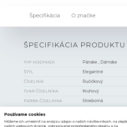
Špecifikácia
O značke
ŠPECIFIKÁCIA PRODUKTU
TYP HODINIEK
Pánske , Dámske
ŠTÝL
Elegantné
ČÍSELNÍK
Ručičkový
TVAR ČÍSELNÍKA
Kruhový
FARBA ČÍSELNÍKA
Strieborná
SKLO
Zafírové
Používame cookies
ANTIREFLEXNÁ VRSTVA
Áno
Môžeme ich umiestniť na analýzu údajov o našich návštevníkoch, na zlepš
našich webových stránok, zobrazovanie prispôsobeného obsahu a na