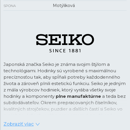
Motýliková
SPONA
Japonská značka Seiko je známa svojim štýlom a
technológiami. Hodinky sú vyrobené s maximálnou
precíznosťou tak, aby spĺňali potreby každodenného
života a zároveň plnili estetickú funkciu. Seiko je jedným
z mála výrobcov hodiniek, ktorý vyrába všetky svoje
hodinky a komponenty
plne manufaktúrne
a teda bez
subdodávateľov. Okrem prepracovaných číselníkov,
kvalitných strojčekov, puzdier a ďalších častí si Seiko vo
svojich továrňach vyrába napr. i mazivá používané v
hodinkách alebo luminiscenčné nátery. Maximálna
Zobraziť viac
kvalita produktu a kontrola procesu výroby je teda