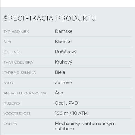
funkciou
hackingu
je možné v prípade potreby
naťahovať aj ručne pomocou signovanej korunky.
Vodotesnosť hodiniek je
10 ATM
a je teda vhodná na
ŠPECIFIKÁCIA PRODUKTU
kúpanie alebo šnorchlovanie.
Dámske
TYP HODINIEK
Klasické
ŠTÝL
Ručičkový
ČÍSELNÍK
Kruhový
TVAR ČÍSELNÍKA
Biela
FARBA ČÍSELNÍKA
Zafírové
SKLO
Áno
ANTIREFLEXNÁ VRSTVA
Oceľ , PVD
PUZDRO
100 m / 10 ATM
VODOTESNOSŤ
Mechanický s automatickým
POHON
náťahom