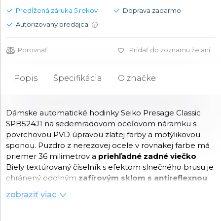
Predĺžená záruka 5 rokov
Doprava zadarmo
Autorizovaný predajca
i
Porovnať
Pridať do zoznamu želaní
Popis
Špecifikácia
O značke
Dámske automatické hodinky Seiko Presage Classic
SPB524J1 na sedemradovom oceľovom náramku s
povrchovou PVD úpravou zlatej farby a motýlikovou
sponou. Puzdro z nerezovej ocele v rovnakej farbe má
priemer 36 milimetrov a
priehľadné zadné viečko
.
Biely textúrovaný číselník s efektom slnečného brusu je
chránený odolným
zafírovým sklom s antireflexnou
vrstvou
. Pohon hodiniek zaisťuje mechanický
stroj
zobraziť viac
6R51 s automatickým náťahom
a rezervou chodu
približne
72 hodín
. Tento manufaktúrny strojček s