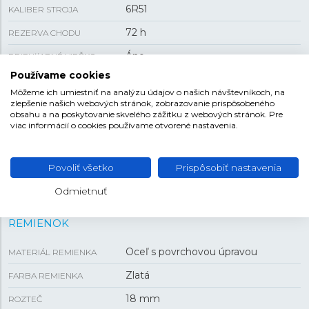
6R51
KALIBER STROJA
72 h
REZERVA CHODU
Áno
PRIEHĽADNÉ VIEČKO
Používame cookies
118 g
HMOTNOSŤ
Môžeme ich umiestniť na analýzu údajov o našich návštevníkoch, na
zlepšenie našich webových stránok, zobrazovanie prispôsobeného
obsahu a na poskytovanie skvelého zážitku z webových stránok. Pre
VEĽKOSŤ
viac informácií o cookies používame otvorené nastavenia.
36 mm
PUZDRO
Povoliť všetko
Prispôsobiť nastavenia
12,5 mm
HRÚBKA
Odmietnuť
REMIENOK
Oceľ s povrchovou úpravou
MATERIÁL REMIENKA
Zlatá
FARBA REMIENKA
18 mm
ROZTEČ