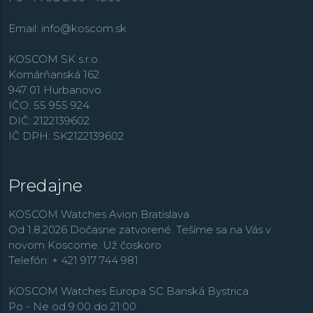
pripomína rada výročných limitovaných edícií.
Hodinky Seiko sú dostupné v mnohých klasických aj
Email:
info@koscom.sk
nových dizajnoch a ľahko sa prispôsobia Vášmu
životnému štýlu. Značka Seiko vo svojom portfóliu
KOSCOM SK s.r.o.
ponúka športové a odolné modely z rady
Prospex
,
Komárňanská 162
elegantné a spoločenské
Presage
, luxusnú kolekciu
947 01 Hurbanovo
King Seiko
, GPS technológiu riadenú a solárne
IČO: 55 955 924
napájanú kolekciu
Astron
či populárnu radu
DIČ: 2122139602
automatických hodiniek
Seiko 5 Sports
alebo kolekciu
IČ DPH: SK2122139602
Solar
so solárnym napájaním.
Predajne
KOSCOM Watches Avion Bratislava
Od 1.8.2026 Dočasne zatvorené. Tešíme sa na Vás v
novom Koscome. Už čoskoro.
Telefón: + 421 917 744 981
KOSCOM Watches Europa SC Banská Bystrica
Po - Ne od 9:00 do 21:00