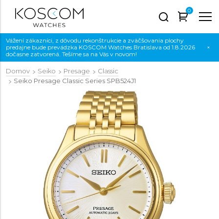
0
Vážení zákazníci, z dôvodu rekonštrukcie a zväčšovania plochy
predajne bude prevádzka KOSCOM Watches Bratislava od 1.8.2026
×
dočasne zatvorená. Tešíme sa na Vás v novom!
Domov
Seiko
Presage
Classic
Seiko Presage Classic Series
SPB524J1