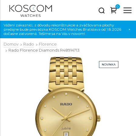
0
Vážení zákazníci, z dôvodu rekonštrukcie a zväčšovania plochy
predajne bude prevádzka KOSCOM Watches Bratislava od 1.8.2026
×
dočasne zatvorená. Tešíme sa na Vás v novom!
Domov
Rado
Florence
Rado Florence Diamonds
R48914713
NOVINKA