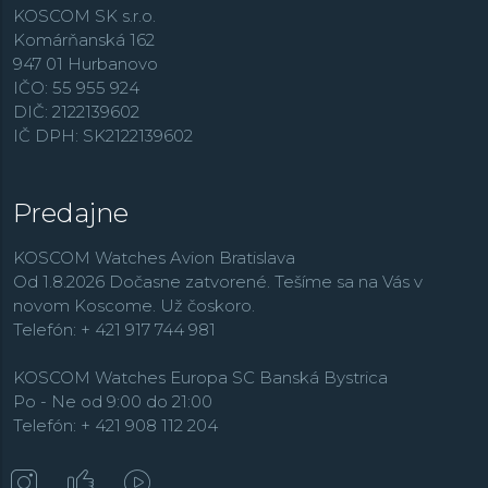
KOSCOM SK s.r.o.
Komárňanská 162
947 01 Hurbanovo
IČO: 55 955 924
DIČ: 2122139602
IČ DPH: SK2122139602
Predajne
KOSCOM Watches Avion Bratislava
Od 1.8.2026 Dočasne zatvorené. Tešíme sa na Vás v
novom Koscome. Už čoskoro.
Telefón: + 421 917 744 981
KOSCOM Watches Europa SC Banská Bystrica
Po - Ne od 9:00 do 21:00
Telefón: + 421 908 112 204