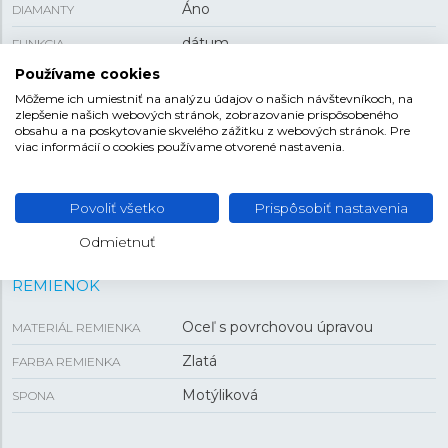
Áno
DIAMANTY
dátum
FUNKCIA
Používame cookies
123 g
HMOTNOSŤ
Môžeme ich umiestniť na analýzu údajov o našich návštevníkoch, na
zlepšenie našich webových stránok, zobrazovanie prispôsobeného
obsahu a na poskytovanie skvelého zážitku z webových stránok. Pre
VEĽKOSŤ
viac informácií o cookies používame otvorené nastavenia.
8,7 mm
HRÚBKA
Povoliť všetko
Prispôsobiť nastavenia
38 mm
PUZDRO
Odmietnuť
REMIENOK
Oceľ s povrchovou úpravou
MATERIÁL REMIENKA
Zlatá
FARBA REMIENKA
Motýliková
SPONA