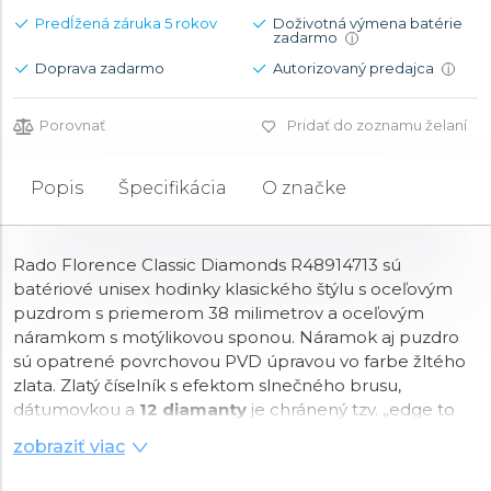
Predĺžená záruka 5 rokov
Doživotná výmena batérie
zadarmo
i
Doprava zadarmo
Autorizovaný predajca
i
Porovnať
Pridať do zoznamu želaní
Popis
Špecifikácia
O značke
Rado Florence Classic Diamonds R48914713 sú
batériové unisex hodinky klasického štýlu s oceľovým
puzdrom s priemerom 38 milimetrov a oceľovým
náramkom s motýlikovou sponou. Náramok aj puzdro
sú opatrené povrchovou PVD úpravou vo farbe žltého
zlata. Zlatý číselník s efektom slnečného brusu,
dátumovkou a
12 diamanty
je chránený tzv. „edge to
edge“
zafírovým sklom
s metalizovaným rámčekom,
zobraziť viac
ktoré siaha až k úplnému okraju puzdra. Pohon
hodiniek zaisťuje švajčiarsky
quartzový strojček
. S