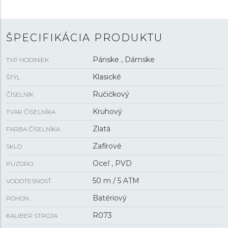
vodotesnosťou
5 ATM
sú hodinky odolné proti dažďu a
pri sprchovaní.
ŠPECIFIKÁCIA PRODUKTU
Pánske , Dámske
TYP HODINIEK
Klasické
ŠTÝL
Ručičkový
ČÍSELNÍK
Kruhový
TVAR ČÍSELNÍKA
Zlatá
FARBA ČÍSELNÍKA
Zafírové
SKLO
Oceľ , PVD
PUZDRO
50 m / 5 ATM
VODOTESNOSŤ
Batériový
POHON
R073
KALIBER STROJA