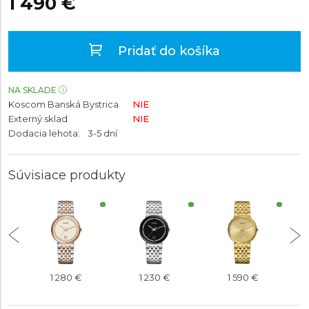
1 490 €
Pridať do košíka
NA SKLADE
Koscom Banská Bystrica
NIE
Externý sklad
NIE
Dodacia lehota:
3-5 dní
Súvisiace produkty
1 280 €
1 230 €
1 590 €