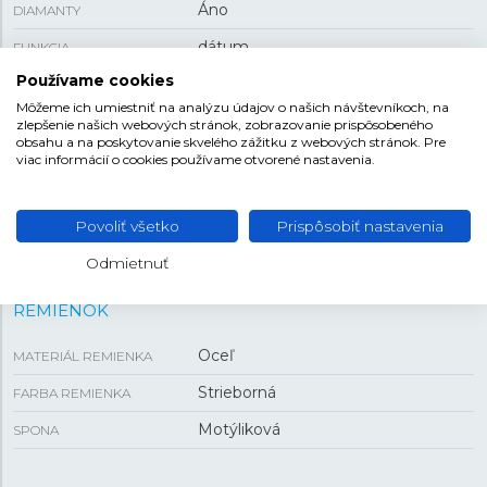
Áno
DIAMANTY
dátum
FUNKCIA
Používame cookies
120 g
HMOTNOSŤ
Môžeme ich umiestniť na analýzu údajov o našich návštevníkoch, na
zlepšenie našich webových stránok, zobrazovanie prispôsobeného
obsahu a na poskytovanie skvelého zážitku z webových stránok. Pre
VEĽKOSŤ
viac informácií o cookies používame otvorené nastavenia.
38 mm
PUZDRO
Povoliť všetko
Prispôsobiť nastavenia
8,7 mm
HRÚBKA
Odmietnuť
REMIENOK
Oceľ
MATERIÁL REMIENKA
Strieborná
FARBA REMIENKA
Motýliková
SPONA