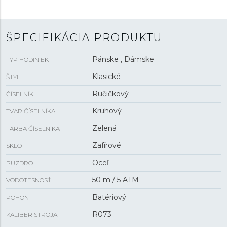
ŠPECIFIKÁCIA PRODUKTU
Pánske , Dámske
TYP HODINIEK
Klasické
ŠTÝL
Ručičkový
ČÍSELNÍK
Kruhový
TVAR ČÍSELNÍKA
Zelená
FARBA ČÍSELNÍKA
Zafírové
SKLO
Oceľ
PUZDRO
50 m / 5 ATM
VODOTESNOSŤ
Batériový
POHON
R073
KALIBER STROJA