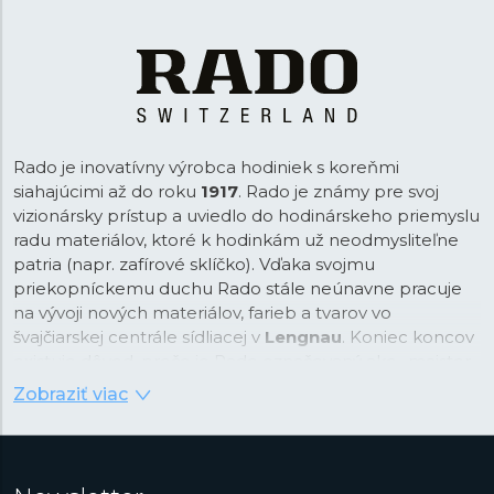
Rado je inovatívny výrobca hodiniek s koreňmi
siahajúcimi až do roku
1917
. Rado je známy pre svoj
vizionársky prístup a uviedlo do hodinárskeho priemyslu
radu materiálov, ktoré k hodinkám už neodmysliteľne
patria (napr. zafírové sklíčko). Vďaka svojmu
priekopníckemu duchu Rado stále neúnavne pracuje
na vývoji nových materiálov, farieb a tvarov vo
švajčiarskej centrále sídliacej v
Lengnau
. Koniec koncov
existuje dôvod, prečo je Rado označovaný ako „majster
materiálov“.
Zobraziť viac
Ako „majster materiálov" Rado vo svojch dizajnových
kolekciách pracuje s materiálmi ako
High-Tech
keramika
v rôznych farbách,
Plasma
High-Tech