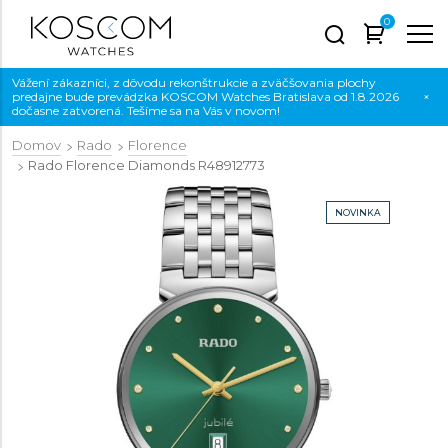
0
Vážení zákazníci, z dôvodu rekonštrukcie a zväčšovania plochy
predajne bude prevádzka KOSCOM Watches Bratislava od 1.8.2026
×
dočasne zatvorená. Tešíme sa na Vás v novom!
Domov
Rado
Florence
Rado Florence Diamonds
R48912773
NOVINKA