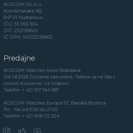
KOSCOM SK s.r.o.
Komárňanská 162
947 01 Hurbanovo
IČO: 55 955 924
DIČ: 2122139602
IČ DPH: SK2122139602
Predajne
KOSCOM Watches Avion Bratislava
Od 1.8.2026 Dočasne zatvorené. Tešíme sa na Vás v
novom Koscome. Už čoskoro.
Telefón: + 421 917 744 981
KOSCOM Watches Europa SC Banská Bystrica
Po - Ne od 9:00 do 21:00
Telefón: + 421 908 112 204