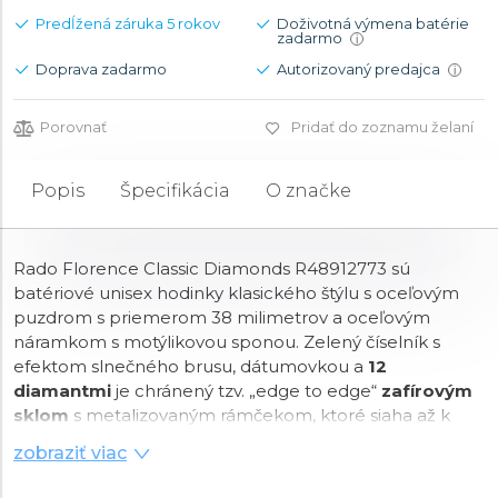
Predĺžená záruka 5 rokov
Doživotná výmena batérie
zadarmo
i
Doprava zadarmo
Autorizovaný predajca
i
Porovnať
Pridať do zoznamu želaní
Popis
Špecifikácia
O značke
Rado Florence Classic Diamonds R48912773 sú
batériové unisex hodinky klasického štýlu s oceľovým
puzdrom s priemerom 38 milimetrov a oceľovým
náramkom s motýlikovou sponou. Zelený číselník s
efektom slnečného brusu, dátumovkou a
12
diamantmi
je chránený tzv. „edge to edge“
zafírovým
sklom
s metalizovaným rámčekom, ktoré siaha až k
úplnému okraju puzdra. Pohon hodiniek zaisťuje
zobraziť viac
švajčiarsky
quartzový strojček
. S vodotesnosťou
5 ATM
sú hodinky odolné proti dažďu a pri sprchovaní.