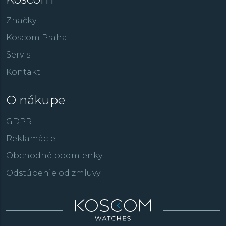
Značky
Koscom Praha
Servis
Kontakt
O nákupe
GDPR
Reklamácie
Obchodné podmienky
Odstúpenie od zmluvy