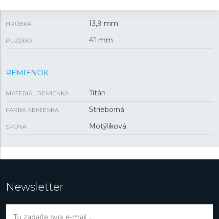
VEĽKOSŤ
13,9 mm
HRÚBKA
41 mm
PUZDRO
REMIENOK
Titán
MATERIÁL REMIENKA
Strieborná
FARBA REMIENKA
Motýliková
SPONA
Newsletter