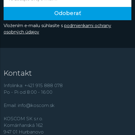
Odoberať
Vložením e-mailu súhlasíte s
podmienkami ochrany
osobných údajov
Kontakt
Infolinka: +421 915 888 078
Po - Pi od 8:00 - 16:00
Email:
info@koscom.sk
KOSCOM SK s.r.o.
Komárňanská 162
947 01 Hurbanovo