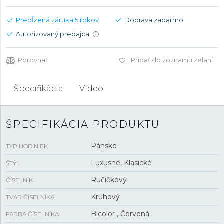
Predĺžená záruka 5 rokov
Doprava zadarmo
Autorizovaný predajca
i
Porovnať
Pridať do zoznamu želaní
Špecifikácia
Video
ŠPECIFIKÁCIA PRODUKTU
Pánske
TYP HODINIEK
Luxusné, Klasické
ŠTÝL
Ručičkový
ČÍSELNÍK
Kruhový
TVAR ČÍSELNÍKA
Bicolor , Červená
FARBA ČÍSELNÍKA