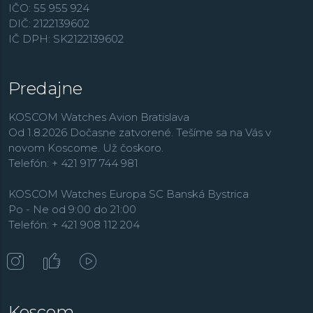
IČO: 55 955 924
DIČ: 2122139602
IČ DPH: SK2122139602
Predajne
KOSCOM Watches Avion Bratislava
Od 1.8.2026 Dočasne zatvorené. Tešíme sa na Vás v
novom Koscome. Už čoskoro.
Telefón: + 421 917 744 981
KOSCOM Watches Europa SC Banská Bystrica
Po - Ne od 9:00 do 21:00
Telefón: + 421 908 112 204
Koscom