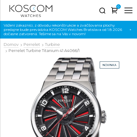
0
Vážení zákazníci, z dôvodu rekonštrukcie a zväčšovania plochy
predajne bude prevádzka KOSCOM Watches Bratislava od 1.8.2026
×
dočasne zatvorená. Tešíme sa na Vás v novom!
Domov
Perrelet
Turbine
Perrelet Turbine Titanium 41
A4066/1
NOVINKA