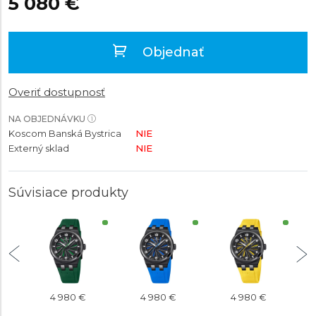
5 080 €
Objednať
Overiť dostupnosť
NA OBJEDNÁVKU
Koscom Banská Bystrica
NIE
Externý sklad
NIE
Súvisiace produkty
4 980 €
4 980 €
4 980 €