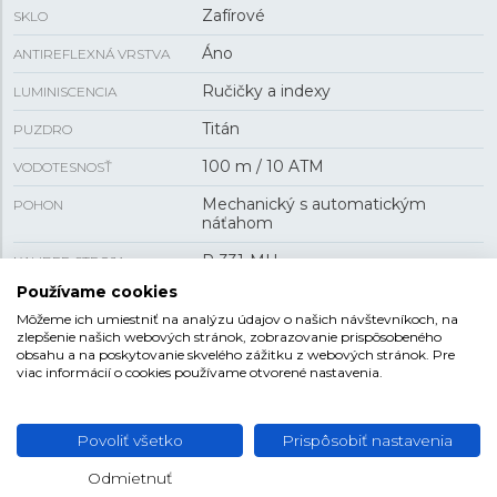
Zafírové
SKLO
Áno
ANTIREFLEXNÁ VRSTVA
Ručičky a indexy
LUMINISCENCIA
Titán
PUZDRO
100 m / 10 ATM
VODOTESNOSŤ
Mechanický s automatickým
POHON
náťahom
P-331-MH
KALIBER STROJA
Používame cookies
42 h
REZERVA CHODU
Môžeme ich umiestniť na analýzu údajov o našich návštevníkoch, na
Áno
MANUFAKTÚRNY
zlepšenie našich webových stránok, zobrazovanie prispôsobeného
obsahu a na poskytovanie skvelého zážitku z webových stránok. Pre
STROJČEK
viac informácií o cookies používame otvorené nastavenia.
Áno
PRIEHĽADNÉ VIEČKO
Chronometer (C.O.S.C.)
FUNKCIA
Povoliť všetko
Prispôsobiť nastavenia
Odmietnuť