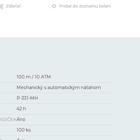
Zdieľať
Pridať do zoznamu želaní
5 250 €
100 m / 10 ATM
Mechanický s automatickým náťahom
P-331-MH
42 h
ROJČEK
Áno
100 ks