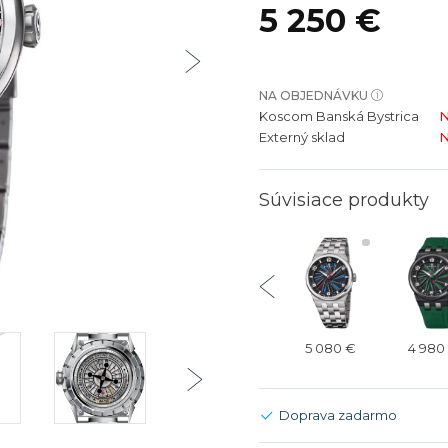
5 250 €
bíjateľný akumulátor
Batožina na odbavenie
Riadené GPS
Rado
Rado
TAG Heu
TAG Heu
Všetky zn
Všetky z
NA OBJEDNÁVKU
Koscom Banská Bystrica
N
Externý sklad
N
Súvisiace produkty
4 980 €
4 980 €
4 980 €
5 080 €
4 980
Doprava zadarmo