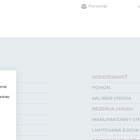
Porovnať
VODOTESNOSŤ
enie
POHON
ookies
KALIBER STROJA
REZERVA CHODU
ená
MANUFAKTÚRNY ST
LIMITOVANÁ EDÍCIA