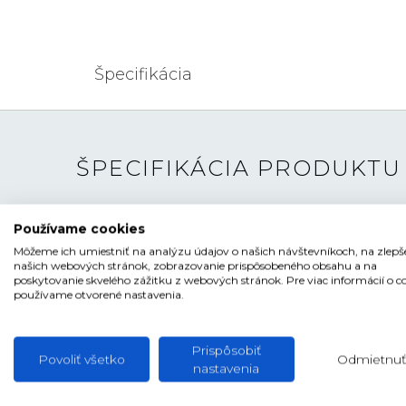
Špecifikácia
ŠPECIFIKÁCIA PRODUKTU
TYP HODINIEK
Pánske
Používame cookies
Môžeme ich umiestniť na analýzu údajov o našich návštevníkoch, na zlepš
ŠTÝL
Klasické, Luxusné
našich webových stránok, zobrazovanie prispôsobeného obsahu a na
poskytovanie skvelého zážitku z webových stránok. Pre viac informácií o c
ČÍSELNÍK
Ručičkový
používame otvorené nastavenia.
TVAR ČÍSELNÍKA
Kruhový
FARBA ČÍSELNÍKA
Bicolor , Čierna , Červ
Prispôsobiť
Povoliť všetko
Odmietnuť
nastavenia
SKLO
Zafírové