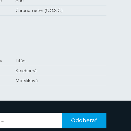
O
Áno
Chronometer (C.O.S.C.)
A
Titán
Strieborná
Motýliková
Odoberať