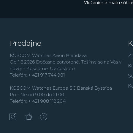
Vložením e-mailu súhlas
Predajne
K
KOSCOM Watches Avion Bratislava
Z
Od 1.8.2026 Dočasne zatvorené. Tešíme sa na Vás v
K
novom Koscome. Už čoskoro.
Telefón: + 421 917 744 981
Se
K
KOSCOM Watches Europa SC Banská Bystrica
Po - Ne od 9:00 do 21:00
Telefón: + 421 908 112 204