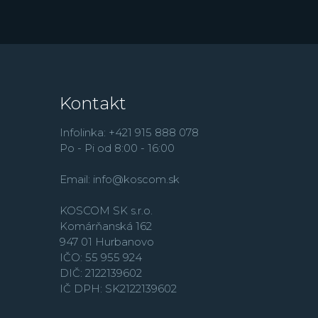
Kontakt
Infolinka: +421 915 888 078
Po - Pi od 8:00 - 16:00
Email:
info@koscom.sk
KOSCOM SK s.r.o.
Komárňanská 162
947 01 Hurbanovo
IČO: 55 955 924
DIČ: 2122139602
IČ DPH: SK2122139602