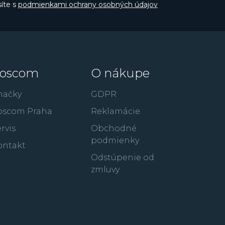
íte s
podmienkami ochrany osobných údajov
oscom
O nákupe
načky
GDPR
oscom Praha
Reklamácie
rvis
Obchodné
podmienky
ontakt
Odstúpenie od
zmluvy