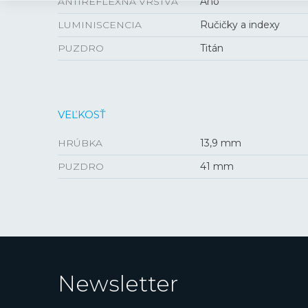
ANTIREFLEXNÁ VRSTVA
Áno
LUMINISCENCIA
Ručičky a indexy
PUZDRO
Titán
VEĽKOSŤ
HRÚBKA
13,9 mm
PUZDRO
41 mm
Newsletter