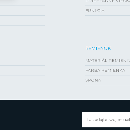
PRIEHĽADNÉ VIEČK
FUNKCIA
REMIENOK
MATERIÁL REMIENK
FARBA REMIENKA
SPONA