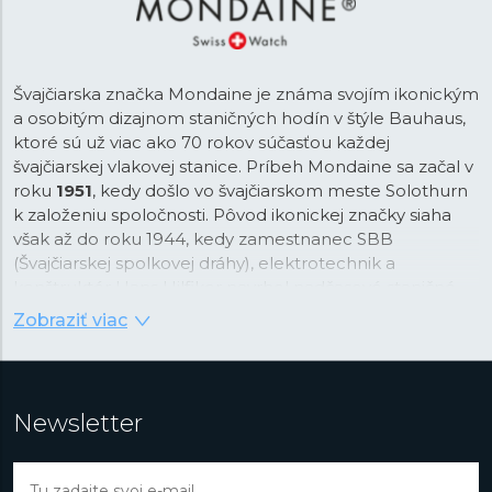
Švajčiarska značka Mondaine je známa svojím ikonickým
a osobitým dizajnom staničných hodín v štýle Bauhaus,
ktoré sú už viac ako 70 rokov súčasťou každej
švajčiarskej vlakovej stanice. Príbeh Mondaine sa začal v
roku
1951
, kedy došlo vo švajčiarskom meste Solothurn
k založeniu spoločnosti. Pôvod ikonickej značky siaha
však až do roku 1944, kedy zamestnanec SBB
(Švajčiarskej spolkovej dráhy), elektrotechnik a
konštruktér Hans Hilfiker navrhol nadčasové staničné
hodiny s
červenou sekundovou ručičkou
, ktorá bola
Zobraziť viac
inšpirovaná výpravkou slúžiacou k odbavovaniu vlakov.
Tento ikonický dizajn sa dostal v roku 1986 aj na
zápästie, keď značka Mondaine uviedla prvé náramkové
hodinky inšpirované oficiálnymi staničnými hodinami.
Newsletter
K zaisteniu úplnej presnosti staničných hodín dochádza
k ich synchronizácii každých 60 sekúnd. Tá funguje tak,