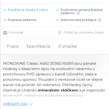
Predĺžená záruka 5 rokov
Doživotná výmena batérie
zadarmo
i
Doprava zadarmo
Autorizovaný predajca
i
Porovnať
Pridať do zoznamu želaní
Popis
Špecifikácia
O značke
MONDAINE Classic A660.30360.16SBR jsou pánské
hodinky v klasickém stylu na ocelovém náramku s
povrchovou PVD úpravou v barvě růžového zlata a
posuvnou sponou. Pouzdro z nerezové oceli ve stejné
barvě má průměr 40 milimetrů. Přehledný černý
číselník je chráněn
minerálním sklíčkem
a je inspirován
ikonickými nádražními hodinami s červenou
sekundovou ručkou. Pohon hodinek zajišťuje
zobraziť viac
quartzový strojek
Ronda 513. S vodotěsností
3 ATM