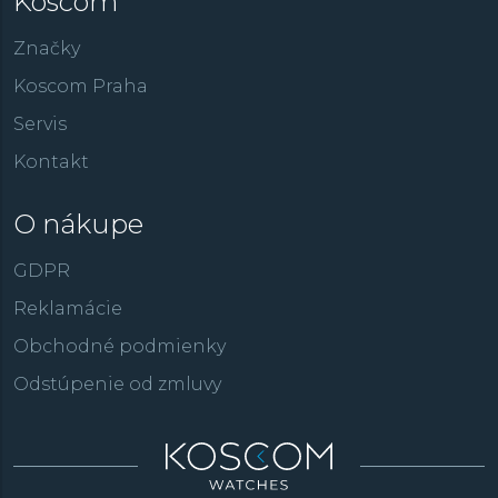
Koscom
Značky
Koscom Praha
Servis
Kontakt
O nákupe
GDPR
Reklamácie
Obchodné podmienky
Odstúpenie od zmluvy