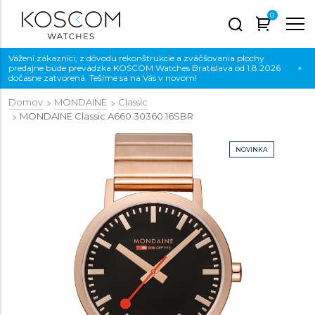
0
Vážení zákazníci, z dôvodu rekonštrukcie a zväčšovania plochy
predajne bude prevádzka KOSCOM Watches Bratislava od 1.8.2026
×
dočasne zatvorená. Tešíme sa na Vás v novom!
Domov
MONDAINE
Classic
MONDAINE Classic
A660.30360.16SBR
NOVINKA