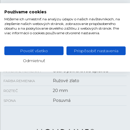
Používame cookies
VEĽKOSŤ
Môžeme ich umiestniť na analýzu údajov o našich návštevníkoch, na
zlepšenie našich webových stránok, zobrazovanie prispôsobeného
obsahu a na poskytovanie skvelého zážitku z webových stránok. Pre
40 mm
PUZDRO
viac informácií o cookies používame otvorené nastavenia.
8 mm
HRÚBKA
Povoliť všetko
Prispôsobiť nastavenia
REMIENOK
Odmietnuť
Oceľ s povrchovou úpravou
MATERIÁL REMIENKA
Ružové zlato
FARBA REMIENKA
20 mm
ROZTEČ
Posuvná
SPONA