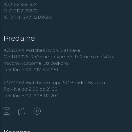
IČO: 55 955 924
DIČ: 2122139602
IČ DPH: SK2122139602
Predajne
KOSCOM Watches Avion Bratislava
Od 1.8.2026 Dočasne zatvorené. Tešíme sa na Vás v
novom Koscome. Už čoskoro.
Telefón: + 421 917 744 981
KOSCOM Watches Europa SC Banská Bystrica
Po - Ne od 9:00 do 21:00
Telefón: + 421 908 112 204