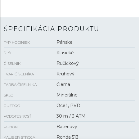
jsou hodinky odolné proti dešti a při mytí rukou.
ŠPECIFIKÁCIA PRODUKTU
Pánske
TYP HODINIEK
Klasické
ŠTÝL
Ručičkový
ČÍSELNÍK
Kruhový
TVAR ČÍSELNÍKA
Čierna
FARBA ČÍSELNÍKA
Minerálne
SKLO
Oceľ , PVD
PUZDRO
30 m / 3 ATM
VODOTESNOSŤ
Batériový
POHON
Ronda 513
KALIBER STROJA