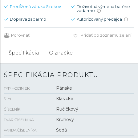
Predĺžená záruka 5 rokov
Doživotná výmena batérie
zadarmo
i
Doprava zadarmo
Autorizovaný predajca
i
Porovnať
Pridať do zoznamu želaní
Špecifikácia
O značke
ŠPECIFIKÁCIA PRODUKTU
Pánske
TYP HODINIEK
Klasické
ŠTÝL
Ručičkový
ČÍSELNÍK
Kruhový
TVAR ČÍSELNÍKA
Šedá
FARBA ČÍSELNÍKA