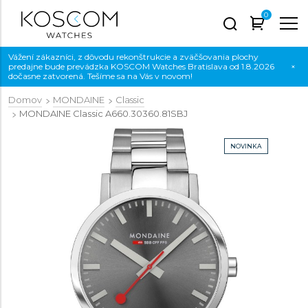
0
Vážení zákazníci, z dôvodu rekonštrukcie a zväčšovania plochy
predajne bude prevádzka KOSCOM Watches Bratislava od 1.8.2026
×
dočasne zatvorená. Tešíme sa na Vás v novom!
Domov
MONDAINE
Classic
MONDAINE Classic
A660.30360.81SBJ
NOVINKA