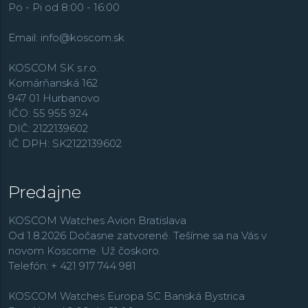
jednou z prvých hodinárskych značiek na svete, ktoré sú
Po - Pi od 8:00 - 16:00
na
100 % uhlíkovo neutrálne.
Značka využíva pravidlá
3R –
Reduce, Reuse a Recycle
– teda redukovať,
Email:
info@koscom.sk
opätovne využiť a recyklovať. Nielen, že sú hodinky
vyrábané s pomocou zelenej energie, ale ešte sa na ich
KOSCOM SK s.r.o.
výrobu používajú udržateľné materiály, ako napríklad
Komárňanská 162
vegánske pásky z recyklovaných materiálov.
947 01 Hurbanovo
IČO: 55 955 924
DIČ: 2122139602
IČ DPH: SK2122139602
Predajne
KOSCOM Watches Avion Bratislava
Od 1.8.2026 Dočasne zatvorené. Tešíme sa na Vás v
novom Koscome. Už čoskoro.
Telefón: + 421 917 744 981
KOSCOM Watches Europa SC Banská Bystrica