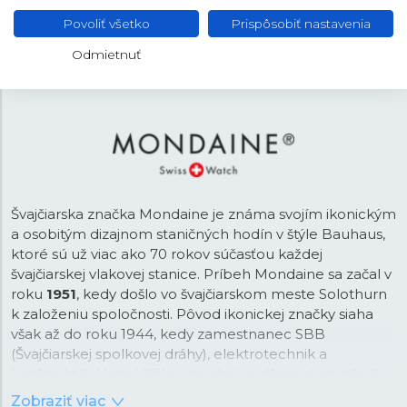
Strieborná
FARBA REMIENKA
Povoliť všetko
Prispôsobiť nastavenia
Preklápacia
SPONA
Odmietnuť
Švajčiarska značka Mondaine je známa svojím ikonickým
a osobitým dizajnom staničných hodín v štýle Bauhaus,
ktoré sú už viac ako 70 rokov súčasťou každej
švajčiarskej vlakovej stanice. Príbeh Mondaine sa začal v
roku
1951
, kedy došlo vo švajčiarskom meste Solothurn
k založeniu spoločnosti. Pôvod ikonickej značky siaha
však až do roku 1944, kedy zamestnanec SBB
(Švajčiarskej spolkovej dráhy), elektrotechnik a
konštruktér Hans Hilfiker navrhol nadčasové staničné
hodiny s
červenou sekundovou ručičkou
, ktorá bola
Zobraziť viac