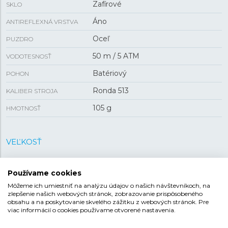
Zafírové
SKLO
Áno
ANTIREFLEXNÁ VRSTVA
Oceľ
PUZDRO
50 m / 5 ATM
VODOTESNOSŤ
Batériový
POHON
Ronda 513
KALIBER STROJA
105 g
HMOTNOSŤ
VEĽKOSŤ
40 mm
PUZDRO
Používame cookies
Môžeme ich umiestniť na analýzu údajov o našich návštevníkoch, na
zlepšenie našich webových stránok, zobrazovanie prispôsobeného
REMIENOK
obsahu a na poskytovanie skvelého zážitku z webových stránok. Pre
viac informácií o cookies používame otvorené nastavenia.
Oceľ
MATERIÁL REMIENKA