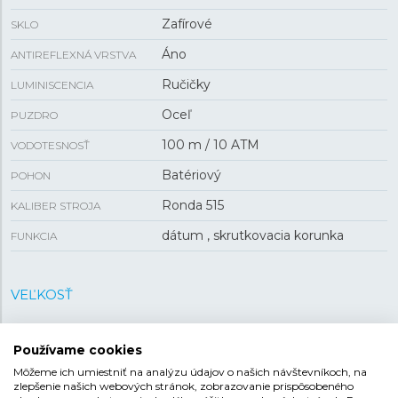
Zafírové
SKLO
Áno
ANTIREFLEXNÁ VRSTVA
Ručičky
LUMINISCENCIA
Oceľ
PUZDRO
100 m / 10 ATM
VODOTESNOSŤ
Batériový
POHON
Ronda 515
KALIBER STROJA
dátum , skrutkovacia korunka
FUNKCIA
VEĽKOSŤ
40 mm
PUZDRO
Používame cookies
9 mm
HRÚBKA
Môžeme ich umiestniť na analýzu údajov o našich návštevníkoch, na
zlepšenie našich webových stránok, zobrazovanie prispôsobeného