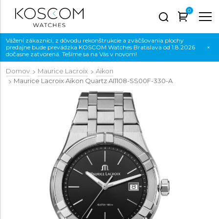
0
Vážení zákazníci, z dôvodu rekonštrukcie a zväčšovania plochy
predajne bude prevádzka KOSCOM Watches Bratislava od 1.8.2026
×
dočasne zatvorená. Tešíme sa na Vás v novom!
Domov
Maurice Lacroix
Aikon
Maurice Lacroix Aikon Quartz
AI1108-SS00F-330-A