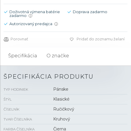
Doživotná výmena batérie
Doprava zadarmo
zadarmo
i
Autorizovaný predajca
i
Porovnať
Pridať do zoznamu želaní
Špecifikácia
O značke
ŠPECIFIKÁCIA PRODUKTU
Pánske
TYP HODINIEK
Klasické
ŠTÝL
Ručičkový
ČÍSELNÍK
Kruhový
TVAR ČÍSELNÍKA
Čierna
FARBA ČÍSELNÍKA