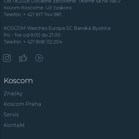
Od 1.8.2026 Dočasne zatvorené. Tešíme sa na Vás v
novom Koscome. Už čoskoro.
Telefón: + 421 917 744 981
KOSCOM Watches Europa SC Banská Bystrica
Po - Ne od 9:00 do 21:00
Telefón: + 421 908 112 204
Koscom
Značky
Koscom Praha
Servis
Kontakt