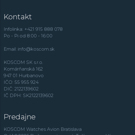
Kontakt
Infolinka: +421 915 888 078
Po - Pi od 8:00 - 16:00
Email:
info@koscom.sk
KOSCOM SK s.r.o.
Komárňanská 162
947 01 Hurbanovo
IČO: 55 955 924
DIČ: 2122139602
IČ DPH: SK2122139602
Predajne
KOSCOM Watches Avion Bratislava