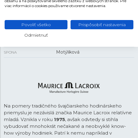
obsahu a na poskytovanie skvelého zážitku z webových stránok. Pre
viac informácií o cookies používame otvorené nastavenia.
REMIENOK
Oceľ
MATERIÁL REMIENKA
Povoliť všetko
Prispôsobiť nastavenia
Strieborná
FARBA REMIENKA
Odmietnuť
23 mm
ROZTEČ
Motýliková
SPONA
Na pomery tradičného švajčiarskeho hodinárskeho
priemyslu je nezávislá značka Maurice Lacroix relatívne
mladá. Vznikla v roku
1975
, avšak odvtedy si stihla
vybudovať mnohokrát nečakané a neobvyklé know-
how výroby hodiniek. Patrí k nemu napríklad v