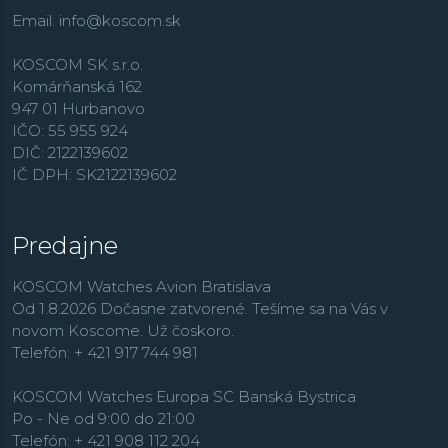
Email:
info@koscom.sk
KOSCOM SK s.r.o.
Komárňanská 162
947 01 Hurbanovo
IČO: 55 955 924
DIČ: 2122139602
IČ DPH: SK2122139602
Predajne
KOSCOM Watches Avion Bratislava
Od 1.8.2026 Dočasne zatvorené. Tešíme sa na Vás v
novom Koscome. Už čoskoro.
Telefón: + 421 917 744 981
KOSCOM Watches Europa SC Banská Bystrica
Po - Ne od 9:00 do 21:00
Telefón: + 421 908 112 204