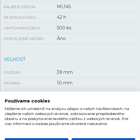
ML145
KALIBER STROJA
42 h
REZERVA CHODU
500 ks
LIMITOVANÁ EDÍCIA
Áno
PRIEHĽADNÉ VIEČKO
VEĽKOSŤ
39 mm
PUZDRO
10 mm
HRÚBKA
Používame cookies
REMIENOK
Môžeme ich umiestniť na analýzu údajov o našich návštevníkoch, na
zlepšenie našich webových stránok, zobrazovanie prispôsobeného
Oceľ
MATERIÁL REMIENKA
obsahu a na poskytovanie skvelého zážitku z webových stránok. Pre
viac informácií o cookies používame otvorené nastavenia.
Strieborná
FARBA REMIENKA
23 mm
ROZTEČ