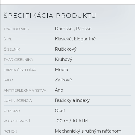
ŠPECIFIKÁCIA PRODUKTU
Dámske , Pánske
TYP HODINIEK
Klasické, Elegantné
ŠTÝL
Ručičkový
ČÍSELNÍK
Kruhový
TVAR ČÍSELNÍKA
Modrá
FARBA ČÍSELNÍKA
Zafírové
SKLO
Áno
ANTIREFLEXNÁ VRSTVA
Ručičky a indexy
LUMINISCENCIA
Oceľ
PUZDRO
100 m / 10 ATM
VODOTESNOSŤ
Mechanický s ručným náťahom
POHON