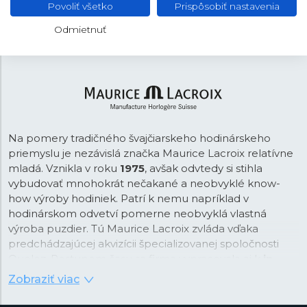
Povoliť všetko
Prispôsobiť nastavenia
Motýliková
SPONA
Odmietnuť
Na pomery tradičného švajčiarskeho hodinárskeho
priemyslu je nezávislá značka Maurice Lacroix relatívne
mladá. Vznikla v roku
1975
, avšak odvtedy si stihla
vybudovať mnohokrát nečakané a neobvyklé know-
how výroby hodiniek. Patrí k nemu napríklad v
hodinárskom odvetví pomerne neobvyklá vlastná
výroba puzdier. Tú Maurice Lacroix zvláda vďaka
predchádzajúcej akvizícii špecializovanej spoločnosti
Queloz. Postupom času sa firma vypracovala aj k
in-
house výrobe strojčekov
, pričom sa v tejto oblasti
Zobraziť viac
sústredí na špičkové hodinárske komplikácie, ako sú
napríklad retrográdne ukazovatele,
tourbillon
a ďalšie.