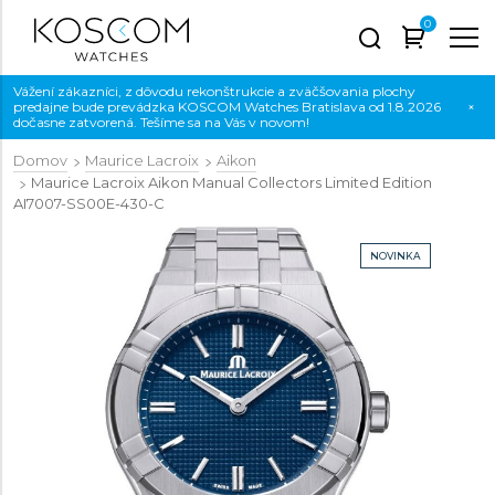
0
Vážení zákazníci, z dôvodu rekonštrukcie a zväčšovania plochy
predajne bude prevádzka KOSCOM Watches Bratislava od 1.8.2026
×
dočasne zatvorená. Tešíme sa na Vás v novom!
Domov
Maurice Lacroix
Aikon
Maurice Lacroix Aikon Manual Collectors Limited Edition
AI7007-SS00E-430-C
NOVINKA