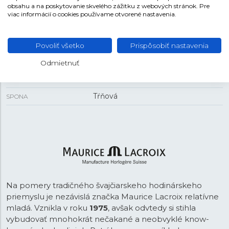
11 mm
obsahu a na poskytovanie skvelého zážitku z webových stránok. Pre
HRÚBKA
viac informácií o cookies používame otvorené nastavenia.
REMIENOK
Povoliť všetko
Prispôsobiť nastavenia
Koža
MATERIÁL REMIENKA
Odmietnuť
Čierna
FARBA REMIENKA
Tŕňová
SPONA
Na pomery tradičného švajčiarskeho hodinárskeho
priemyslu je nezávislá značka Maurice Lacroix relatívne
mladá. Vznikla v roku
1975
, avšak odvtedy si stihla
vybudovať mnohokrát nečakané a neobvyklé know-