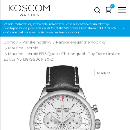
0
Vážení zákazníci, z dôvodu rekonštrukcie a zväčšovania plochy
predajne bude prevádzka KOSCOM Watches Bratislava od 1.8.2026
×
dočasne zatvorená. Tešíme sa na Vás v novom!
Domov
Pánske hodinky
Pánske elegantné hodinky
Maurice Lacroix
Maurice Lacroix 1975 Quartz Chronograph Day Date Limited
Edition
751138-SS001-130-2
NOVINKA