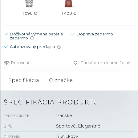
1 090 €
1 400 €
Doživotná výmena batérie
Doprava zadarmo
zadarmo
i
Autorizovaný predajca
i
Porovnať
Pridať do zoznamu želaní
Špecifikácia
O značke
ŠPECIFIKÁCIA PRODUKTU
Pánske
TYP HODINIEK
Športové, Elegantné
ŠTÝL
Ručičkový
ČÍSELNÍK