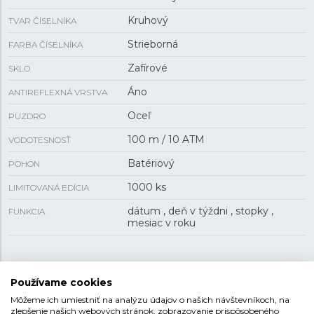
Kruhový
TVAR ČÍSELNÍKA
Strieborná
FARBA ČÍSELNÍKA
Zafírové
SKLO
Áno
ANTIREFLEXNÁ VRSTVA
Oceľ
PUZDRO
100 m / 10 ATM
VODOTESNOSŤ
Batériový
POHON
1000 ks
LIMITOVANÁ EDÍCIA
dátum , deň v týždni , stopky ,
FUNKCIA
mesiac v roku
VEĽKOSŤ
Používame cookies
40 mm
PUZDRO
Môžeme ich umiestniť na analýzu údajov o našich návštevníkoch, na
zlepšenie našich webových stránok, zobrazovanie prispôsobeného