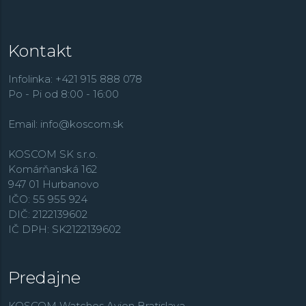
Kontakt
Infolinka: +421 915 888 078
Po - Pi od 8:00 - 16:00
Email:
info@koscom.sk
KOSCOM SK s.r.o.
Komárňanská 162
947 01 Hurbanovo
IČO: 55 955 924
DIČ: 2122139602
IČ DPH: SK2122139602
Predajne
KOSCOM Watches Avion Bratislava