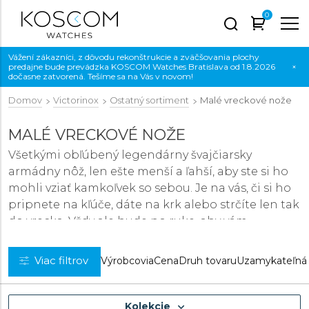
0
Vážení zákazníci, z dôvodu rekonštrukcie a zväčšovania plochy
predajne bude prevádzka KOSCOM Watches Bratislava od 1.8.2026
×
dočasne zatvorená. Tešíme sa na Vás v novom!
Domov
Victorinox
Ostatný sortiment
Malé vreckové nože
MALÉ VRECKOVÉ NOŽE
Všetkými obľúbený legendárny švajčiarsky
armádny nôž, len ešte menší a ľahší, aby ste si ho
mohli vziať kamkoľvek so sebou. Je na vás, či si ho
pripnete na kľúče, dáte na krk alebo strčíte len tak
do vrecka. Vždy ale bude po ruke, aby vám
pomohol vyriešiť každý problém. Neverili by ste,
ako často sa vám takáto maličkosť môže hodiť.
Viac filtrov
Výrobcovia
Cena
Druh tovaru
Uzamykateľná 
Kolekcie