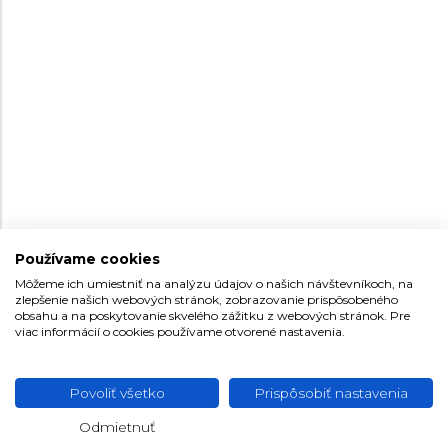
COLORS CHOCOLATE
COLORS GREEN TEA
0.6223.T55G
0.6223.T41G
FUGDE
25 €
25 €
Na sklade
Na sklade
Používame cookies
Môžeme ich umiestniť na analýzu údajov o našich návštevníkoch, na
zlepšenie našich webových stránok, zobrazovanie prispôsobeného
obsahu a na poskytovanie skvelého zážitku z webových stránok. Pre
viac informácií o cookies používame otvorené nastavenia.
KAPESNÍ NŮŽ
KAPESNÍ NŮŽ
VICTORINOX CLASSIC SD
VICTORINOX CLASSIC SD
Povoliť všetko
Prispôsobiť nastavenia
COLORS MYSTICAL
COLORS DEEP OCEAN
0.6223.T31G
0.6223.T2G
MORNING
Odmietnuť
25 €
25 €