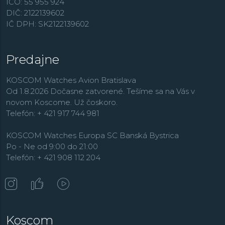
IČO: 55 955 924
DIČ: 2122139602
IČ DPH: SK2122139602
Predajne
KOSCOM Watches Avion Bratislava
Od 1.8.2026 Dočasne zatvorené. Tešíme sa na Vás v
novom Koscome. Už čoskoro.
Telefón: + 421 917 744 981
KOSCOM Watches Europa SC Banská Bystrica
Po - Ne od 9:00 do 21:00
Telefón: + 421 908 112 204
Koscom