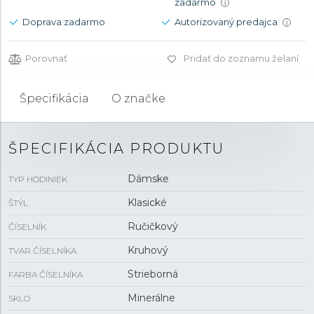
zadarmo
i
Doprava zadarmo
Autorizovaný predajca
i
Porovnať
Pridať do zoznamu želaní
Špecifikácia
O značke
ŠPECIFIKÁCIA PRODUKTU
Dámske
TYP HODINIEK
Klasické
ŠTÝL
Ručičkový
ČÍSELNÍK
Kruhový
TVAR ČÍSELNÍKA
Strieborná
FARBA ČÍSELNÍKA
Minerálne
SKLO