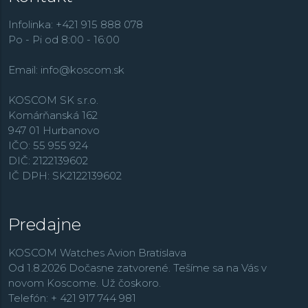
niekoľkými funkciami nájdeme v rade
Multifunction
.
Infolinka: +421 915 888 078
Po - Pi od 8:00 - 16:00
Email:
info@koscom.sk
KOSCOM SK s.r.o.
Komárňanská 162
947 01 Hurbanovo
IČO: 55 955 924
DIČ: 2122139602
IČ DPH: SK2122139602
Predajne
KOSCOM Watches Avion Bratislava
Od 1.8.2026 Dočasne zatvorené. Tešíme sa na Vás v
novom Koscome. Už čoskoro.
Telefón: + 421 917 744 981