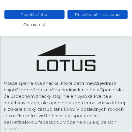
15,8 mm
ROZTEČ
Povoliť všetko
Prispôsobiť nastavenia
Preklápacia
SPONA
Odmietnuť
Mladá španielska značka, ktorá patrí medzi jednu z
najobľúbenejších značiek hodiniek nielen v Španielsku.
Za úspechom značky stojí nielen vysoká kvalita a
atraktívny dizajn, ale aj ich dostupná cena, vďaka ktorej
si získala široký zástup fanúšikov. V posledných rokoch
je značka veľmi viditeľná vďaka spolupráci s
basketbalovou federáciou v Španielsku a aj ďalších
krajinách.