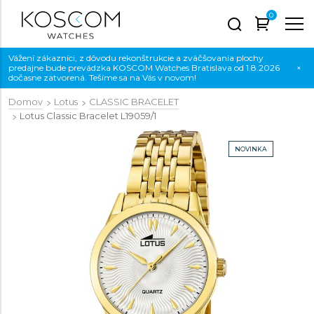
0
Vážení zákazníci, z dôvodu rekonštrukcie a zväčšovania plochy
predajne bude prevádzka KOSCOM Watches Bratislava od 1.8.2026
×
dočasne zatvorená. Tešíme sa na Vás v novom!
Domov
Lotus
CLASSIC BRACELET
Lotus Classic Bracelet
L19059/1
NOVINKA