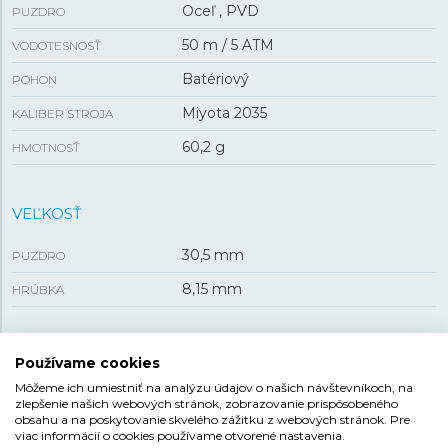
Oceľ , PVD
PUZDRO
50 m / 5 ATM
VODOTESNOSŤ
Batériový
POHON
Miyota 2035
KALIBER STROJA
60,2 g
HMOTNOSŤ
VEĽKOSŤ
30,5 mm
PUZDRO
8,15 mm
HRÚBKA
REMIENOK
Používame cookies
Môžeme ich umiestniť na analýzu údajov o našich návštevníkoch, na
Oceľ s povrchovou úpravou
MATERIÁL REMIENKA
zlepšenie našich webových stránok, zobrazovanie prispôsobeného
obsahu a na poskytovanie skvelého zážitku z webových stránok. Pre
Zlatá
FARBA REMIENKA
viac informácií o cookies používame otvorené nastavenia.