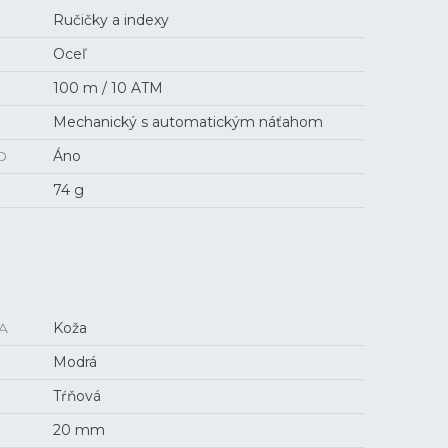
Ručičky a indexy
Oceľ
100 m / 10 ATM
Mechanický s automatickým náťahom
O
Áno
74 g
A
Koža
Modrá
Tŕňová
20 mm