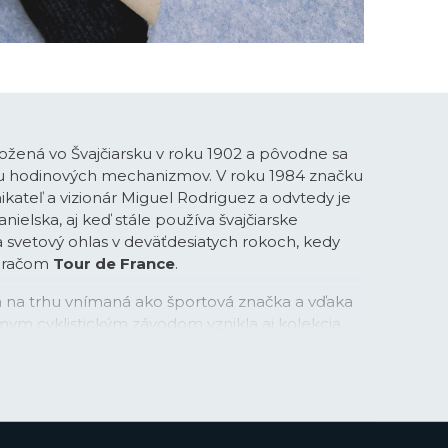
ožená vo Švajčiarsku v roku 1902 a pôvodne sa
bu hodinových mechanizmov. V roku 1984 značku
ikateľ a vizionár Miguel Rodriguez a odvtedy je
ielska, aj keď stále používa švajčiarske
la svetový ohlas v deväťdesiatych rokoch, kedy
meračom
Tour de France
.
na na trhu vnímaná ako športová značka a vďaka
mym cyklistickým závodom vznikla aj kolekcia
v s príznačným názvom
Chrono Bike
. Športové
v oceľovej, tak aj titánovej verzii rýchlo získali
založenými fanúšikmi značky. V posledných
áva do podvedomia ľudí prostredníctvom
v či spojením značky napríklad so súťažou Miss