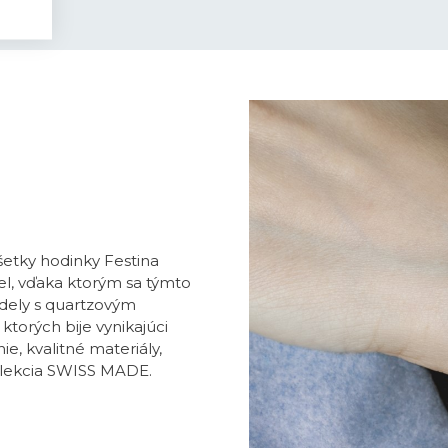
všetky hodinky Festina
l, vďaka ktorým sa týmto
dely s quartzovým
ktorých bije vynikajúci
e, kvalitné materiály,
olekcia SWISS MADE.