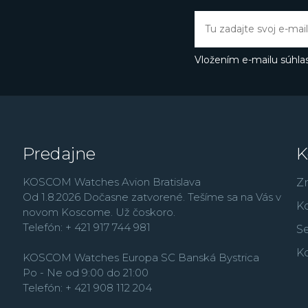
France alebo najmä vď
Butlerovi, ktorého môže
Thermopyl, Dokonalá l
Vložením e-mailu súhlas
Predajne
K
KOSCOM Watches Avion Bratislava
Z
Od 1.8.2026 Dočasne zatvorené. Tešíme sa na Vás v
K
novom Koscome. Už čoskoro.
Telefón: + 421 917 744 981
Se
K
KOSCOM Watches Europa SC Banská Bystrica
Po - Ne od 9:00 do 21:00
Telefón: + 421 908 112 204