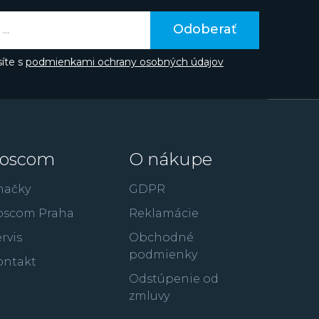
aka hollywoodskemu hercovi Gerardovi
te poznať z filmov ako je 300: Bitka u
Odoberať
úpež alebo RocknRolla.
íte s
podmienkami ochrany osobných údajov
oscom
O nákupe
načky
GDPR
oscom Praha
Reklamácie
rvis
Obchodné
podmienky
ontakt
Odstúpenie od
zmluvy