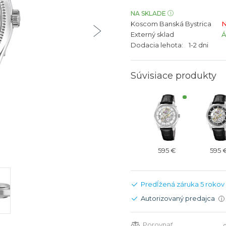
bíjateľný akumulátor
Batožina na odbavenie
Riadené GPS
Rado
Rado
NA SKLADE
Koscom Banská Bystrica
N
TAG Heu
TAG Heu
Externý sklad
Všetky zn
Všetky z
Dodacia lehota:
1-2 dni
Súvisiace produkty
595 €
595 
Predĺžená záruka 5 rokov
Autorizovaný predajca
i
Porovnať