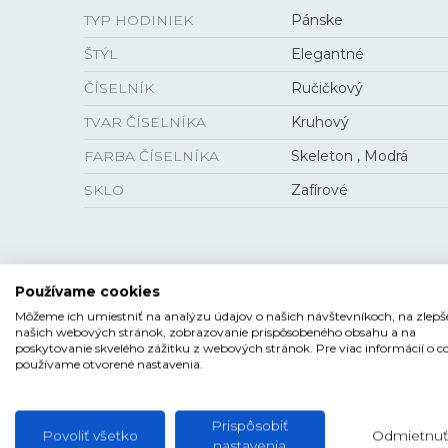
TYP HODINIEK
Pánske
ŠTÝL
Elegantné
ČÍSELNÍK
Ručičkový
TVAR ČÍSELNÍKA
Kruhový
FARBA ČÍSELNÍKA
Skeleton , Modrá
SKLO
Zafírové
VEĽKOSŤ
Používame cookies
Môžeme ich umiestniť na analýzu údajov o našich návštevníkoch, na zlepš
PUZDRO
40 mm
našich webových stránok, zobrazovanie prispôsobeného obsahu a na
poskytovanie skvelého zážitku z webových stránok. Pre viac informácií o c
HRÚBKA
10,7 mm
používame otvorené nastavenia.
Prispôsobiť
Povoliť všetko
Odmietnuť
nastavenia