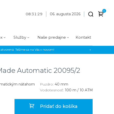
0
08
:
31
:
30
06. augusta 2026
ox
Služby
Naše predajne
Kontakt
atvorená. Tešíme sa na Vás v novom!
×
Praha
Prevedenie
Prevedenie
Osadenie
Materiál
Materiál
erky
Analógové
Analógové
Diamanty
Oceľ
Oceľ
 Made Automatic
20095/2
EE
Digitálne
Digitálne
Kamienky
Titán
Titán
us Style
Okrúhle
Okrúhle
Keramika
Keramika
omatickým náťahom
Puzdro:
40 mm
Vodotesnosť:
100 m / 10 ATM
us Silver
Hranaté
Hranaté
Karbón
Zlato
Zlaté
Zlaté
Zlato
Pridať do košíka
Strieborné
Strieborné
Bronz