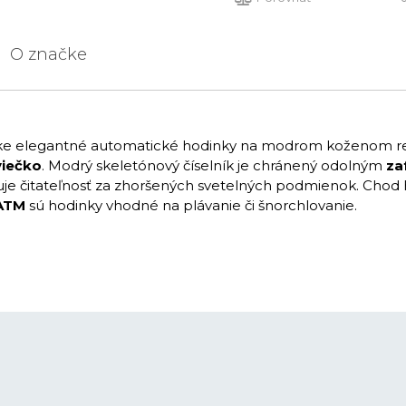
O značke
ske elegantné automatické hodinky na modrom koženom re
viečko
. Modrý skeletónový číselník je chránený odolným
za
čuje čitateľnosť za zhoršených svetelných podmienok. Chod 
ATM
sú hodinky vhodné na plávanie či šnorchlovanie.