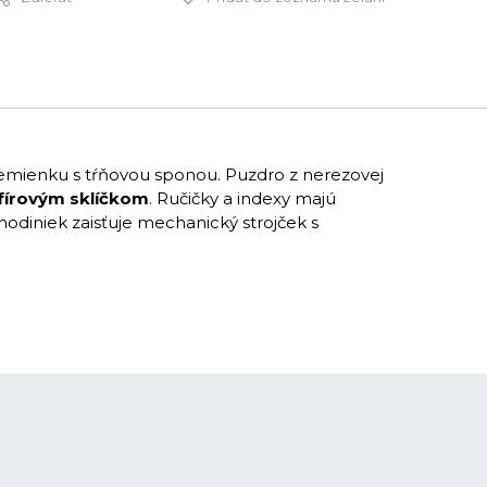
595 €
mienku s tŕňovou sponou. Puzdro z nerezovej
fírovým sklíčkom
. Ručičky a indexy majú
hodiniek zaisťuje mechanický strojček s