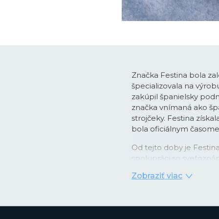
Značka Festina bola zal
špecializovala na výro
zakúpil španielsky podn
značka vnímaná ako špan
strojčeky. Festina získa
bola oficiálnym časo
Od tejto doby je Festi
spolupráci so svetozná
pánskych chronografo
Zobraziť viac
časomerače dodávané ako 
obľubu medzi športovo 
rokoch sa Festina dost
nových lifestyle modelo