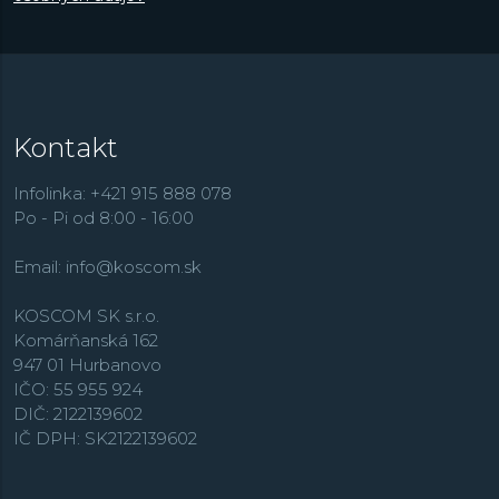
smerom a najmä prácou
Maxa Billa
, švajčiarskeho
architekta a predstaviteľa Curyšskej školy konkrétneho
umenia.
Kontakt
Infolinka: +421 915 888 078
Po - Pi od 8:00 - 16:00
Email:
info@koscom.sk
KOSCOM SK s.r.o.
Komárňanská 162
947 01 Hurbanovo
IČO: 55 955 924
DIČ: 2122139602
IČ DPH: SK2122139602