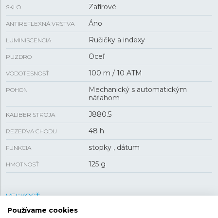
Zafírové
SKLO
Áno
ANTIREFLEXNÁ VRSTVA
Ručičky a indexy
LUMINISCENCIA
Oceľ
PUZDRO
100 m / 10 ATM
VODOTESNOSŤ
Mechanický s automatickým
POHON
náťahom
J880.5
KALIBER STROJA
48 h
REZERVA CHODU
stopky , dátum
FUNKCIA
125 g
HMOTNOSŤ
VEĽKOSŤ
Používame cookies
14,5 mm
HRÚBKA