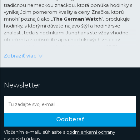
tradičnou nemeckou značkou, ktorá ponúka hodinky s
vynikajúcim pomerom kvality a ceny. Značka, ktorú
mnohí poznajú ako „
The German Watch
“, produkuje
hodinky, s ktorými dávate najavo štýl a hodinárske
znalosti, teda s hodinkami Junghans ste vždy vhodne
oblečení a zapôsobíte aj na hodinkových znalcov.
Spoločnost Junghans bola založená v roku
1861
v
Schramberku v Čiernom lese a už viac ako 160 rokov je
Zobraziť viac
symbolom precíznosti a dizajnu. V rámci svojej histórie si
na svoj vrub pripísala niekoľko prvenstiev. V roku 1903
bol Junghans najväčším výrobcom hodiniek na svete, v
roce 1956 sa Junghans stal tretím najväčším výrobcom
Newsletter
chronometrov na svete a v roce 1972 bola značka
Junghans oficiálnym časomeračom na olympijských
hrách v Mníchove a priekopníkom v oblasti merania
času. Dnes je značka s nálepkou „Made in Germany“
nielen záväzkom a prísľubom kvality, ale do
Odoberať
podvedomia zákazníkov sa dostala aj vďaka napojeniu
na architektúru a najmä na
umeleckú školu Bauhaus
.
Vložením e-mailu súhlasíte s
podmienkami ochrany
Do dnešného dňa vznikajú hodinky ovplyvnené týmto
osobných údajov