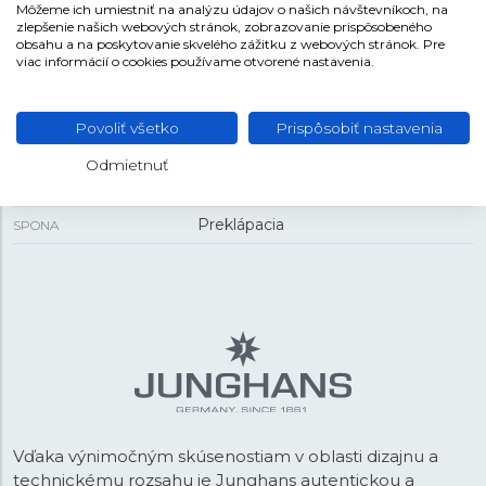
Môžeme ich umiestniť na analýzu údajov o našich návštevníkoch, na
zlepšenie našich webových stránok, zobrazovanie prispôsobeného
45,5 mm
PUZDRO
obsahu a na poskytovanie skvelého zážitku z webových stránok. Pre
viac informácií o cookies používame otvorené nastavenia.
REMIENOK
Povoliť všetko
Prispôsobiť nastavenia
Koža
MATERIÁL REMIENKA
Odmietnuť
Biela
FARBA REMIENKA
Preklápacia
SPONA
Vďaka výnimočným skúsenostiam v oblasti dizajnu a
technickému rozsahu je Junghans autentickou a