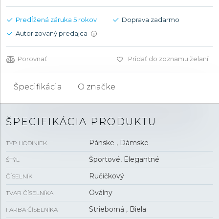
Predĺžená záruka 5 rokov
Doprava zadarmo
Autorizovaný predajca
i
Porovnať
Pridať do zoznamu želaní
Špecifikácia
O značke
ŠPECIFIKÁCIA PRODUKTU
Pánske , Dámske
TYP HODINIEK
Športové, Elegantné
ŠTÝL
Ručičkový
ČÍSELNÍK
Oválny
TVAR ČÍSELNÍKA
Strieborná , Biela
FARBA ČÍSELNÍKA