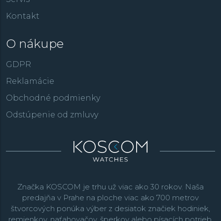
Kontakt
O nákupe
GDPR
Reklamácie
Obchodné podmienky
Odstúpenie od zmluvy
Značka KOSCOM je trhu už viac ako 30 rokov. Naša
predajňa v Prahe na ploche viac ako 700 metrov
štvorcových ponúka výber z desiatok značiek hodiniek,
remienkov, naťahovačov, šperkov alebo písacích potrieb.