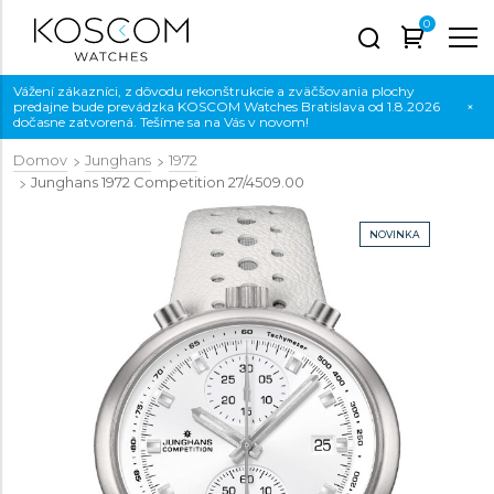
0
Vážení zákazníci, z dôvodu rekonštrukcie a zväčšovania plochy
predajne bude prevádzka KOSCOM Watches Bratislava od 1.8.2026
×
dočasne zatvorená. Tešíme sa na Vás v novom!
Domov
Junghans
1972
Junghans 1972 Competition
27/4509.00
NOVINKA