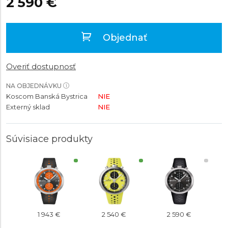
2 590 €
Objednať
Overiť dostupnosť
NA OBJEDNÁVKU
Koscom Banská Bystrica
NIE
Externý sklad
NIE
Súvisiace produkty
1 943 €
2 540 €
2 590 €