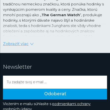
tradičnou nemeckou značkou, ktorá ponúka hodinky s
vynikajúcim pomerom kvality a ceny. Značka, ktorú
mnohí poznajú ako „
The German Watch
“, produkuje
hodinky, s ktorými dávate najavo štýl a hodinárske
znalosti, teda s hodinkami Junghans ste vždy vhodne
oblečení a zapôsobíte aj na hodinkových znalcov.
Spoločnost Junghans bola založená v roku
1861
v
Schramberku v Čiernom lese a už viac ako 160 rokov je
Zobraziť viac
symbolom precíznosti a dizajnu. V rámci svojej histórie si
na svoj vrub pripísala niekoľko prvenstiev. V roku 1903
bol Junghans najväčším výrobcom hodiniek na svete, v
roce 1956 sa Junghans stal tretím najväčším výrobcom
Newsletter
chronometrov na svete a v roce 1972 bola značka
Junghans oficiálnym časomeračom na olympijských
hrách v Mníchove a priekopníkom v oblasti merania
času. Dnes je značka s nálepkou „Made in Germany“
nielen záväzkom a prísľubom kvality, ale do
Odoberať
podvedomia zákazníkov sa dostala aj vďaka napojeniu
na architektúru a najmä na
umeleckú školu Bauhaus
.
Vložením e-mailu súhlasíte s
podmienkami ochrany
Do dnešného dňa vznikajú hodinky ovplyvnené týmto
osobných údajov