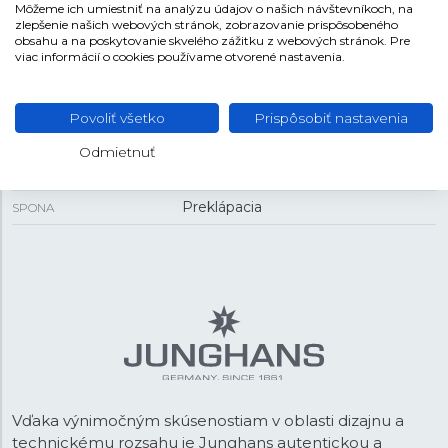
Môžeme ich umiestniť na analýzu údajov o našich návštevníkoch, na
zlepšenie našich webových stránok, zobrazovanie prispôsobeného
14,5 mm
HRÚBKA
obsahu a na poskytovanie skvelého zážitku z webových stránok. Pre
viac informácií o cookies používame otvorené nastavenia.
REMIENOK
Povoliť všetko
Prispôsobiť nastavenia
Koža
MATERIÁL REMIENKA
Odmietnuť
Čierna
FARBA REMIENKA
Preklápacia
SPONA
Vďaka výnimočným skúsenostiam v oblasti dizajnu a
technickému rozsahu je Junghans autentickou a