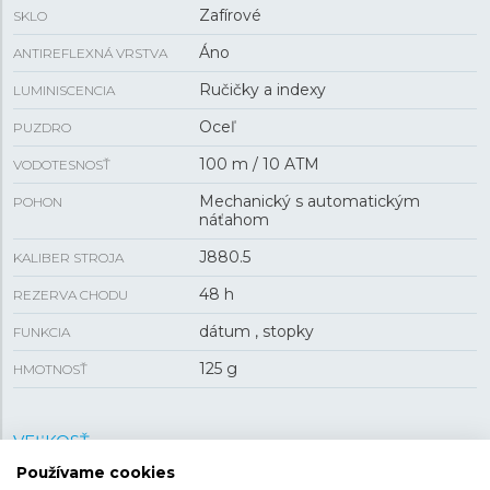
Zafírové
SKLO
Áno
ANTIREFLEXNÁ VRSTVA
Ručičky a indexy
LUMINISCENCIA
Oceľ
PUZDRO
100 m / 10 ATM
VODOTESNOSŤ
Mechanický s automatickým
POHON
náťahom
J880.5
KALIBER STROJA
48 h
REZERVA CHODU
dátum , stopky
FUNKCIA
125 g
HMOTNOSŤ
VEĽKOSŤ
Používame cookies
45,5 mm
PUZDRO