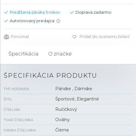
Predĺžená záruka 5 rokov
Doprava zadarmo
Autorizovaný predajca
i
Porovnať
Pridať do zoznamu želaní
Špecifikácia
O značke
ŠPECIFIKÁCIA PRODUKTU
Pánske , Dámske
TYP HODINIEK
Športové, Elegantné
ŠTÝL
Ručičkový
ČÍSELNÍK
Oválny
TVAR ČÍSELNÍKA
Čierna
FARBA ČÍSELNÍKA