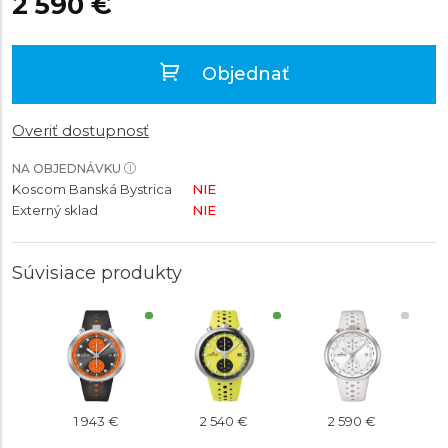
2 590 €
Objednať
Overiť dostupnosť
NA OBJEDNÁVKU
Koscom Banská Bystrica
NIE
Externý sklad
NIE
Súvisiace produkty
1 943 €
2 540 €
2 590 €