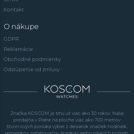
Kontakt
O nákupe
GDPR
Reklamácie
Obchodné podmienky
Odstúpenie od zmluvy
Značka KOSCOM je trhu už viac ako 30 rokov. Naša
predajňa v Prahe na ploche viac ako 700 metrov
štvorcových ponúka výber z desiatok značiek hodiniek,
remienkov, naťahovačov, šperkov alebo písacích potrieb.