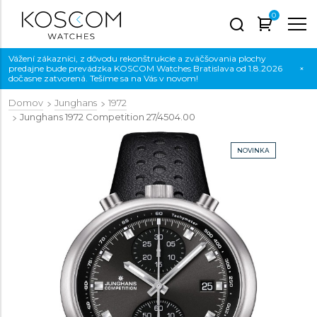
0
Vážení zákazníci, z dôvodu rekonštrukcie a zväčšovania plochy
predajne bude prevádzka KOSCOM Watches Bratislava od 1.8.2026
×
dočasne zatvorená. Tešíme sa na Vás v novom!
Domov
Junghans
1972
Junghans 1972 Competition
27/4504.00
NOVINKA