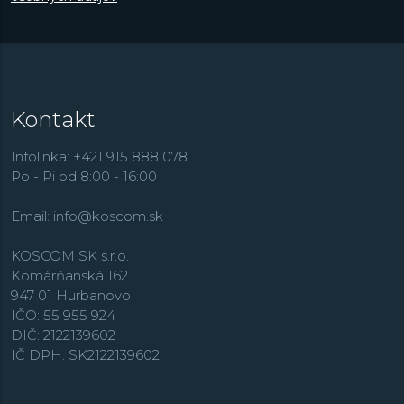
smerom a najmä prácou
Maxa Billa
, švajčiarskeho
architekta a predstaviteľa Curyšskej školy konkrétneho
umenia.
Kontakt
Infolinka: +421 915 888 078
Po - Pi od 8:00 - 16:00
Email:
info@koscom.sk
KOSCOM SK s.r.o.
Komárňanská 162
947 01 Hurbanovo
IČO: 55 955 924
DIČ: 2122139602
IČ DPH: SK2122139602