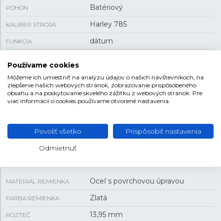
Batériový
POHON
Harley 785
KALIBER STROJA
dátum
FUNKCIA
72 g
HMOTNOSŤ
Používame cookies
Môžeme ich umiestniť na analýzu údajov o našich návštevníkoch, na
zlepšenie našich webových stránok, zobrazovanie prispôsobeného
VEĽKOSŤ
obsahu a na poskytovanie skvelého zážitku z webových stránok. Pre
viac informácií o cookies používame otvorené nastavenia.
7,75 mm
HRÚBKA
29 mm
PUZDRO
Povoliť všetko
Prispôsobiť nastavenia
Odmietnuť
REMIENOK
Oceľ s povrchovou úpravou
MATERIÁL REMIENKA
Zlatá
FARBA REMIENKA
13,95 mm
ROZTEČ