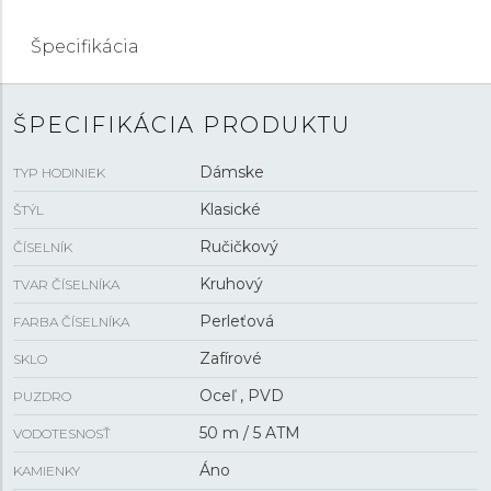
Špecifikácia
ŠPECIFIKÁCIA PRODUKTU
Dámske
TYP HODINIEK
Klasické
ŠTÝL
Ručičkový
ČÍSELNÍK
Kruhový
TVAR ČÍSELNÍKA
Perleťová
FARBA ČÍSELNÍKA
Zafírové
SKLO
Oceľ , PVD
PUZDRO
50 m / 5 ATM
VODOTESNOSŤ
Áno
KAMIENKY