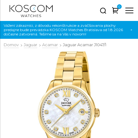
0
Vážení zákazníci, z dôvodu rekonštrukcie a zväčšovania plochy
predajne bude prevádzka KOSCOM Watches Bratislava od 1.8.2026
×
dočasne zatvorená. Tešíme sa na Vás v novom!
Domov
Jaguar
Acamar
Jaguar Acamar
J1047/1