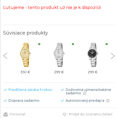
Ľutujeme - tento produkt už nie je k dispozícii
Súvisiace produkty
350 €
299 €
299 €
Predĺžená záruka 5 rokov
Doživotná výmena batérie
zadarmo
i
Doprava zadarmo
Autorizovaný predajca
i
Porovnať
Pridať do zoznamu želaní