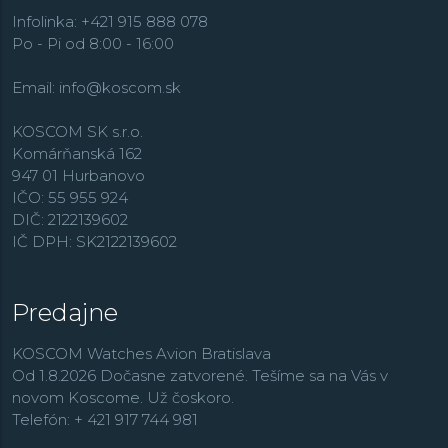
Infolinka: +421 915 888 078
Po - Pi od 8:00 - 16:00
Email:
info@koscom.sk
KOSCOM SK s.r.o.
Komárňanská 162
947 01 Hurbanovo
IČO: 55 955 924
DIČ: 2122139602
IČ DPH: SK2122139602
Predajne
KOSCOM Watches Avion Bratislava
Od 1.8.2026 Dočasne zatvorené. Tešíme sa na Vás v
novom Koscome. Už čoskoro.
Telefón: + 421 917 744 981