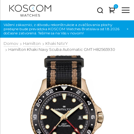
0
Vážení zákazníci, z dôvodu rekonštrukcie a zväčšovania plochy
predajne bude prevádzka KOSCOM Watches Bratislava od 1.8.2026
×
dočasne zatvorená. Tešíme sa na Vás v novom!
Domov
Hamilton
Khaki NAVY
Hamilton Khaki Navy Scuba Automatic GMT
H82565930