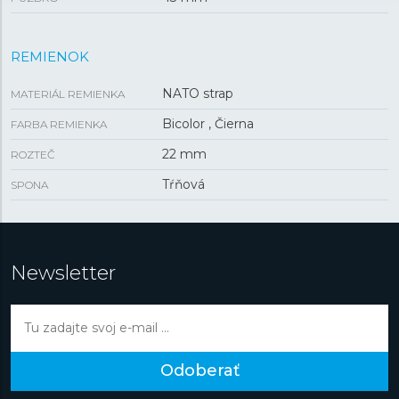
REMIENOK
NATO strap
MATERIÁL REMIENKA
Bicolor , Čierna
FARBA REMIENKA
22 mm
ROZTEČ
Tŕňová
SPONA
Newsletter
Odoberať