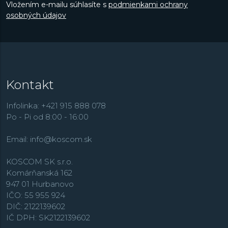
Vložením e-mailu súhlasíte s
podmienkami ochrany
osobných údajov
Kontakt
Infolinka: +421 915 888 078
Po - Pi od 8:00 - 16:00
Email:
info@koscom.sk
KOSCOM SK s.r.o.
Komárňanská 162
947 01 Hurbanovo
IČO: 55 955 924
DIČ: 2122139602
IČ DPH: SK2122139602