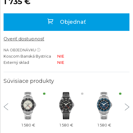
1 735 €
Objednať
Overiť dostupnosť
NA OBJEDNÁVKU
Koscom Banská Bystrica
NIE
Externý sklad
NIE
Súvisiace produkty
1 580 €
1 580 €
1 580 €