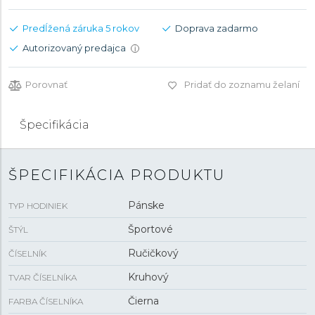
Predĺžená záruka 5 rokov
Doprava zadarmo
Autorizovaný predajca
i
Porovnať
Pridať do zoznamu želaní
Špecifikácia
ŠPECIFIKÁCIA PRODUKTU
Pánske
TYP HODINIEK
Športové
ŠTÝL
Ručičkový
ČÍSELNÍK
Kruhový
TVAR ČÍSELNÍKA
Čierna
FARBA ČÍSELNÍKA