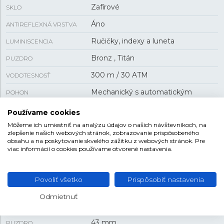
Zafírové
SKLO
Áno
ANTIREFLEXNÁ VRSTVA
Ručičky, indexy a luneta
LUMINISCENCIA
Bronz , Titán
PUZDRO
300 m / 30 ATM
VODOTESNOSŤ
Mechanický s automatickým
POHON
náťahom
Používame cookies
H-14
KALIBER STROJA
Môžeme ich umiestniť na analýzu údajov o našich návštevníkoch, na
zlepšenie našich webových stránok, zobrazovanie prispôsobeného
80 h
REZERVA CHODU
obsahu a na poskytovanie skvelého zážitku z webových stránok. Pre
viac informácií o cookies používame otvorené nastavenia.
skrutkovacia korunka , GMT , dátum
FUNKCIA
Povoliť všetko
Prispôsobiť nastavenia
VEĽKOSŤ
Odmietnuť
13,9 mm
HRÚBKA
43 mm
PUZDRO