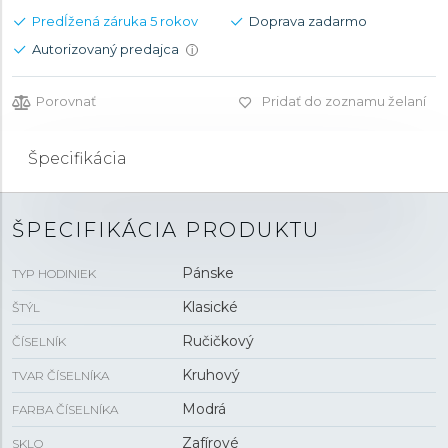
Predĺžená záruka 5 rokov
Doprava zadarmo
Autorizovaný predajca
i
Porovnať
Pridať do zoznamu želaní
Špecifikácia
ŠPECIFIKÁCIA PRODUKTU
Pánske
TYP HODINIEK
Klasické
ŠTÝL
Ručičkový
ČÍSELNÍK
Kruhový
TVAR ČÍSELNÍKA
Modrá
FARBA ČÍSELNÍKA
Zafírové
SKLO