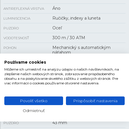
Áno
ANTIREFLEXNÁ VRSTVA
Ručičky, indexy a luneta
LUMINISCENCIA
Oceľ
PUZDRO
300 m / 30 ATM
VODOTESNOSŤ
Mechanický s automatickým
POHON
náťahom
H-14
Používame cookies
KALIBER STROJA
Môžeme ich umiestniť na analýzu údajov o našich návštevníkoch, na
80 h
REZERVA CHODU
zlepšenie našich webových stránok, zobrazovanie prispôsobeného
obsahu a na poskytovanie skvelého zážitku z webových stránok. Pre
dátum , GMT , skrutkovacia korunka
FUNKCIA
viac informácií o cookies používame otvorené nastavenia.
VEĽKOSŤ
Povoliť všetko
Prispôsobiť nastavenia
Odmietnuť
13,9 mm
HRÚBKA
43 mm
PUZDRO