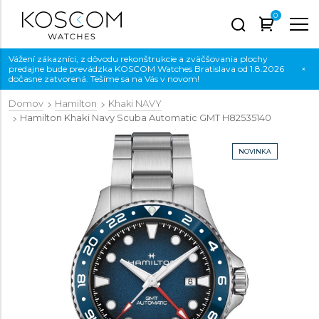
0
Vážení zákazníci, z dôvodu rekonštrukcie a zväčšovania plochy
predajne bude prevádzka KOSCOM Watches Bratislava od 1.8.2026
×
dočasne zatvorená. Tešíme sa na Vás v novom!
Domov
Hamilton
Khaki NAVY
Hamilton Khaki Navy Scuba Automatic GMT
H82535140
NOVINKA