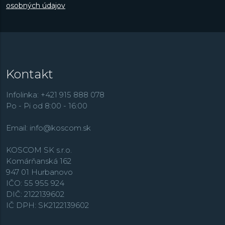
osobných údajov
Kontakt
Infolinka: +421 915 888 078
Po - Pi od 8:00 - 16:00
Email:
info@koscom.sk
KOSCOM SK s.r.o.
Komárňanská 162
947 01 Hurbanovo
IČO: 55 955 924
DIČ: 2122139602
IČ DPH: SK2122139602