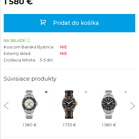
1 580 €
Pridať do košíka
NA SKLADE
Koscom Banská Bystrica
NIE
Externý sklad
NIE
Dodacia lehota:
3-5 dní
Súvisiace produkty
1 580 €
1 735 €
1 580 €