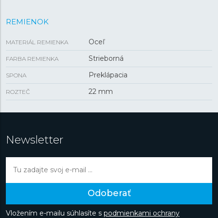
REMIENOK
Oceľ
MATERIÁL REMIENKA
Strieborná
FARBA REMIENKA
Preklápacia
SPONA
22 mm
ROZTEČ
Newsletter
Odoberať
Vložením e-mailu súhlasíte s
podmienkami ochrany