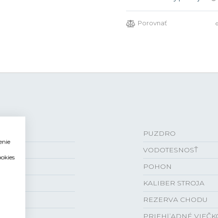
Porovnať
PUZDRO
enie
VODOTESNOSŤ
ookies
POHON
KALIBER STROJA
REZERVA CHODU
PRIEHĽADNÉ VIEČK