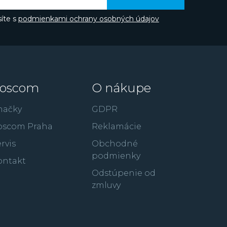
íte s
podmienkami ochrany osobných údajov
oscom
O nákupe
načky
GDPR
oscom Praha
Reklamácie
rvis
Obchodné
podmienky
ontakt
Odstúpenie od
zmluvy