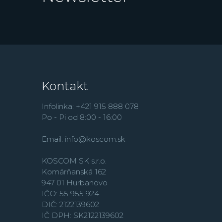
Kontakt
Infolinka: +421 915 888 078
Po - Pi od 8:00 - 16:00
Email:
info@koscom.sk
KOSCOM SK s.r.o.
Komárňanská 162
947 01 Hurbanovo
IČO: 55 955 924
DIČ: 2122139602
IČ DPH: SK2122139602