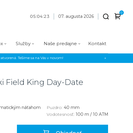
0
05
:
04
:
24
07. augusta 2026
ox
Služby
Naše predajne
Kontakt
atvorená. Tešíme sa na Vás v novom!
×
Praha
Prevedenie
Prevedenie
Osadenie
Materiál
Materiál
erky
Analógové
Analógové
Diamanty
Oceľ
Oceľ
i Field King Day-Date
EE
Digitálne
Digitálne
Kamienky
Titán
Titán
us Style
Okrúhle
Okrúhle
Keramika
Keramika
us Silver
Hranaté
Hranaté
Karbón
Zlato
omatickým náťahom
Puzdro:
40 mm
Vodotesnosť:
100 m / 10 ATM
Zlaté
Zlaté
Zlato
Strieborné
Strieborné
Bronz