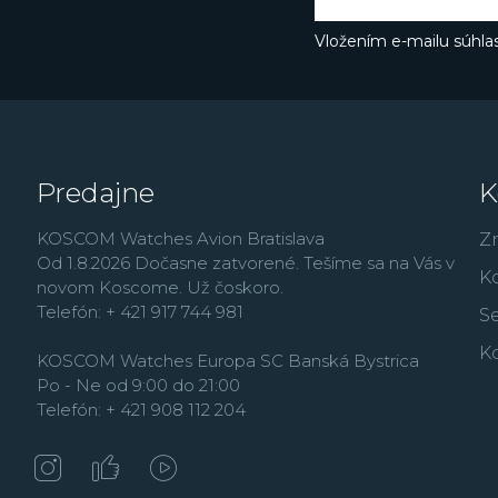
Vložením e-mailu súhlas
Predajne
K
KOSCOM Watches Avion Bratislava
Z
Od 1.8.2026 Dočasne zatvorené. Tešíme sa na Vás v
K
novom Koscome. Už čoskoro.
Telefón: + 421 917 744 981
Se
K
KOSCOM Watches Europa SC Banská Bystrica
Po - Ne od 9:00 do 21:00
Telefón: + 421 908 112 204