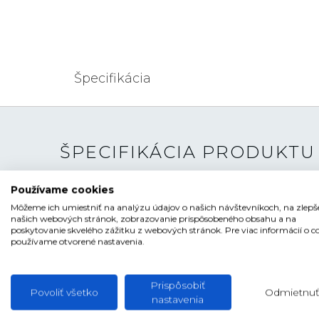
Špecifikácia
ŠPECIFIKÁCIA PRODUKTU
Používame cookies
TYP HODINIEK
Pánske
Môžeme ich umiestniť na analýzu údajov o našich návštevníkoch, na zlepš
ŠTÝL
Klasické
našich webových stránok, zobrazovanie prispôsobeného obsahu a na
poskytovanie skvelého zážitku z webových stránok. Pre viac informácií o c
používame otvorené nastavenia.
ČÍSELNÍK
Ručičkový
TVAR ČÍSELNÍKA
Kruhový
Prispôsobiť
FARBA ČÍSELNÍKA
Zelená
Povoliť všetko
Odmietnuť
nastavenia
SKLO
Zafírové