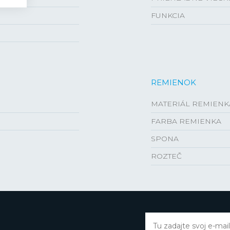
FUNKCIA
REMIENOK
MATERIÁL REMIENK
FARBA REMIENKA
SPONA
ROZTEČ