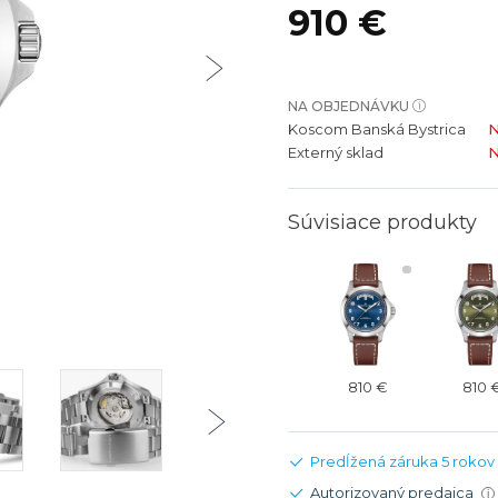
910 €
bíjateľný akumulátor
Batožina na odbavenie
Riadené GPS
Rado
Rado
TAG Heu
TAG Heu
Všetky zn
Všetky z
NA OBJEDNÁVKU
Koscom Banská Bystrica
N
Externý sklad
N
Súvisiace produkty
810 €
810 
Predĺžená záruka 5 rokov
Autorizovaný predajca
i