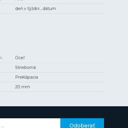
deň v týždni , dátum
A
Oceľ
Strieborná
Preklápacia
20 mm
Odoberať