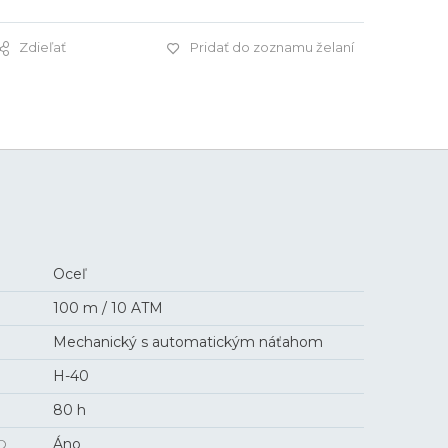
Zdieľať
Pridať do zoznamu želaní
910 €
Oceľ
100 m / 10 ATM
Mechanický s automatickým náťahom
H-40
80 h
O
Áno