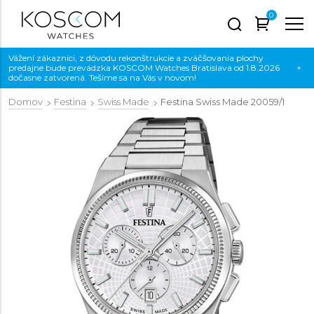
0
Vážení zákazníci, z dôvodu rekonštrukcie a zväčšovania plochy
predajne bude prevádzka KOSCOM Watches Bratislava od 1.8.2026
×
dočasne zatvorená. Tešíme sa na Vás v novom!
Domov
Festina
Swiss Made
Festina Swiss Made
20059/1