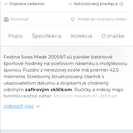
Doprava zadarmo
Autorizovaný predajca
i
Porovnať
Pridať do zoznamu želaní
Popis
Špecifikácia
Kolekcia
O značke
Festina Swiss Made 20059/1 sú pánske batériové
športové hodinky na oceľovom náramku s motýlikovou
sponou. Puzdro z nerezovej ocele má priemer 42,5
milimetra. Strieborný štruktúrovaný číselník s
ukazovateľom dátumu a stopkami je chránený
odolným
zafírovým sklíčkom
. Ručičky a indexy majú
luminiscenčný náter
, ktorý po nasvietení uľahčuje
čitateľnosť za zhoršených svetelných podmienok. Chod
zobraziť viac
hodiniek zaisťuje
quartzový strojček
Ronda 5030D. S
vodotesnosťou
10 ATM
sú hodinky vhodné na plávanie
či šnorchlovanie.