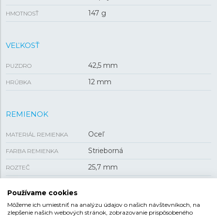
147 g
HMOTNOSŤ
VEĽKOSŤ
42,5 mm
PUZDRO
12 mm
HRÚBKA
REMIENOK
Oceľ
MATERIÁL REMIENKA
Strieborná
FARBA REMIENKA
25,7 mm
ROZTEČ
Motýliková
SPONA
Používame cookies
Môžeme ich umiestniť na analýzu údajov o našich návštevníkoch, na
zlepšenie našich webových stránok, zobrazovanie prispôsobeného