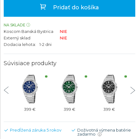
Pridať do košíka
NA SKLADE
Koscom Banská Bystrica
NIE
Externý sklad
NIE
Dodacia lehota:
1-2 dni
Súvisiace produkty
399 €
399 €
399 €
Predĺžená záruka 5 rokov
Doživotná výmena batérie
zadarmo
i