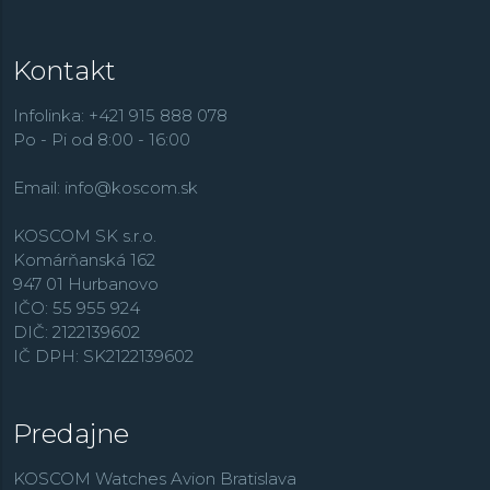
Kontakt
Infolinka: +421 915 888 078
Po - Pi od 8:00 - 16:00
Email:
info@koscom.sk
KOSCOM SK s.r.o.
Komárňanská 162
947 01 Hurbanovo
IČO: 55 955 924
DIČ: 2122139602
IČ DPH: SK2122139602
Predajne
KOSCOM Watches Avion Bratislava