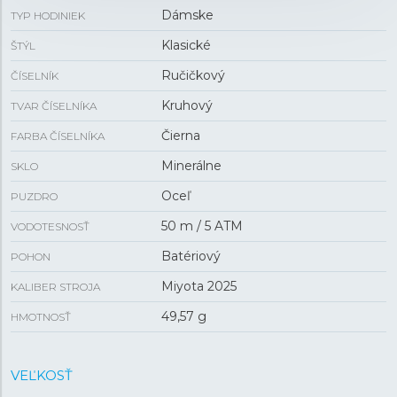
Dámske
TYP HODINIEK
Klasické
ŠTÝL
Ručičkový
ČÍSELNÍK
Kruhový
TVAR ČÍSELNÍKA
Čierna
FARBA ČÍSELNÍKA
Minerálne
SKLO
Oceľ
PUZDRO
50 m / 5 ATM
VODOTESNOSŤ
Batériový
POHON
Miyota 2025
KALIBER STROJA
49,57 g
HMOTNOSŤ
VEĽKOSŤ