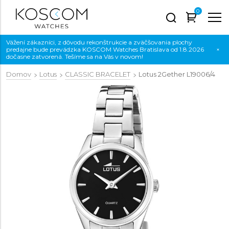
0
Vážení zákazníci, z dôvodu rekonštrukcie a zväčšovania plochy
predajne bude prevádzka KOSCOM Watches Bratislava od 1.8.2026
×
dočasne zatvorená. Tešíme sa na Vás v novom!
Domov
Lotus
CLASSIC BRACELET
Lotus 2Gether
L19006/4