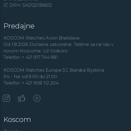
IČ DPH: SK2122139602
Predajne
KOSCOM Watches Avion Bratislava
Od 1.8.2026 Dočasne zatvorené. Tešíme sa na Vás v
novom Koscome. Už čoskoro.
Telefón: + 421 917 744 981
KOSCOM Watches Europa SC Banská Bystrica
Po - Ne od 9:00 do 21:00
Telefón: + 421 908 112 204
Koscom