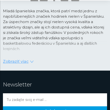
Mladá španielska značka, ktorá patrí medzi jednu z
najobľúbenejších značiek hodiniek nielen v Španielsku.
Za úspechom značky stojí nielen vysoká kvalita a
atraktívny dizajn, ale aj ich dostupná cena, vďaka ktorej
si získala široký zástup fanúšikov. V posledných rokoch
je značka veľmi viditeľná vďaka spolupráci s
basketbalovou federáciou v Španielsku a aj ďalších
krajinách.
Od svojho založenia v 80. rokoch prešla značka Lotus
Zobraziť viac
kus cesty a získala povesť kvalitného výrobcu hodiniek.
Lotus sa orientuje na moderného kozmopolitného
človeka so záujmom o módu, adrenalín a nové trendy.
Značka naviac drží krok s aktuálnymi trendami, a tak sa
Newsletter
rozhodla preskúmať aj vody inteligentných hodiniek. So
svojou kolekciou
Connected
, ktorá kombinuje klasický
ručičkový číselník s „inteligentnými“ funkciami, oslovuje
nielen mladú generáciu, ale je populárna hlavne u
športovo založených ľudí. Technológie, ktoré hodinky